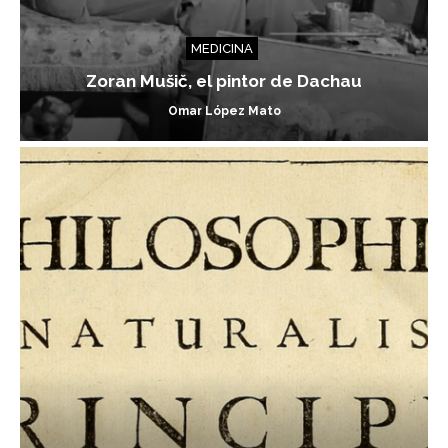
MEDICINA
Zoran Mušič, el pintor de Dachau
Omar López Mato