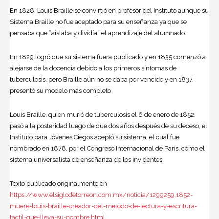
En 1828, Louis Braille se convirtió en profesor del Instituto aunque su
Sistema Braille no fue aceptado para su enseñanza ya que se
pensaba que “aislaba y dividía” el aprendizaje del alumnado.
En 1829 logró que su sistema fuera publicado y en 1835 comenzó a
alejarse de la docencia debido a los primeros síntomas de
tuberculosis, pero Braille aún no se daba por vencido y en 1837,
presentó su modelo más completo
Louis Braille, quien murió de tuberculosis el 6 de enero de 1852,
pasó a la posteridad luego de que dos años después de su deceso, el
Instituto para Jóvenes Ciegos aceptó su sistema, el cual fue
nombrado en 1878, por el Congreso Internacional de París, como el
sistema universalista de enseñanza de los invidentes.
Texto publicado originalmente en
https://www.elsiglodetorreon.com.mx/noticia/1299259.1852-
muere-louis-braille-creador-del-metodo-de-lectura-y-escritura-
tactil-que-lleva-su-nombre.html