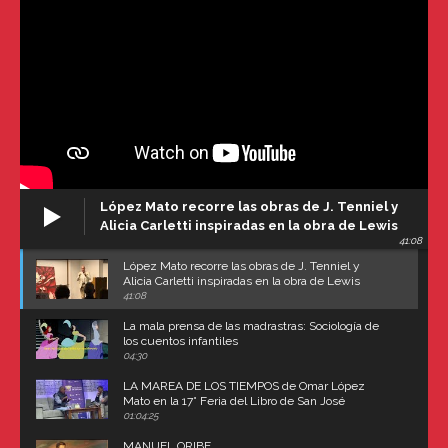
López Mato recorre las obras de J. Tenniel y
Alicia Carletti inspiradas en la obra de Lewis
41:08
Carroll
López Mato recorre las obras de J. Tenniel y
Alicia Carletti inspiradas en la obra de Lewis
Carroll
41:08
La mala prensa de las madrastras: Sociología de
los cuentos infantiles
04:30
LA MAREA DE LOS TIEMPOS de Omar López
Mato en la 17° Feria del Libro de San José
(Uruguay)
01:04:25
MANUEL ORIBE