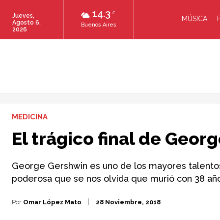
14.3
C
Jueves,
MÚSICA
Agosto 6,
Buenos Aires
2026
MEDICINA
El trágico final de Geor
George Gershwin es uno de los mayores talentos 
poderosa que se nos olvida que murió con 38 año
Por
Omar López Mato
28 Noviembre, 2018