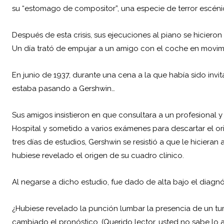
su “estomago de compositor”, una especie de terror escén
Después de esta crisis, sus ejecuciones al piano se hiciero
Un día trató de empujar a un amigo con el coche en movim
En junio de 1937, durante una cena a la que había sido invi
estaba pasando a Gershwin…
Sus amigos insistieron en que consultara a un profesional 
Hospital y sometido a varios exámenes para descartar el 
tres días de estudios, Gershwin se resistió a que le hicier
hubiese revelado el origen de su cuadro clínico.
Al negarse a dicho estudio, fue dado de alta bajo el diagnóst
¿Hubiese revelado la punción lumbar la presencia de un t
cambiado el pronóstico. (Querido lector, usted no sabe l