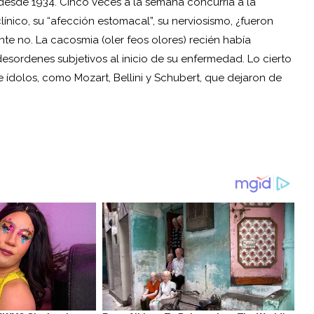
desde 1934. Cinco veces a la semana concurría a la
ínico, su “afección estomacal”, su nerviosismo, ¿fueron
e no. La cacosmia (oler feos olores) recién había
 desordenes subjetivos al inicio de su enfermedad. Lo cierto
 ídolos, como Mozart, Bellini y Schubert, que dejaron de