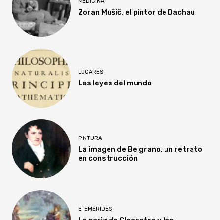
MEDICINA
Zoran Mušič, el pintor de Dachau
LUGARES
Las leyes del mundo
PINTURA
La imagen de Belgrano, un retrato
en construcción
EFEMÉRIDES
La nariz de Cleopatra y las