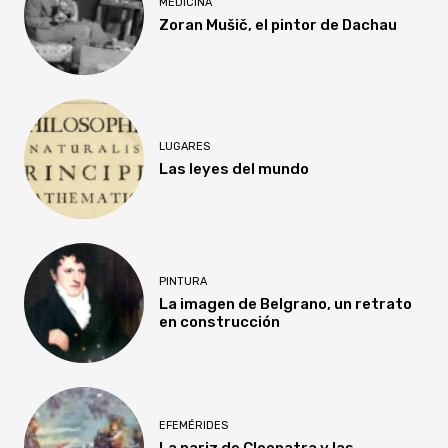
MEDICINA
Zoran Mušič, el pintor de Dachau
LUGARES
Las leyes del mundo
PINTURA
La imagen de Belgrano, un retrato
en construcción
EFEMÉRIDES
La nariz de Cleopatra y las