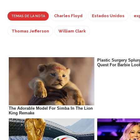
Charles Floyd
Estados Unidos
ex
TEMAS DE LA NOTA
Thomas Jefferson
William Clark