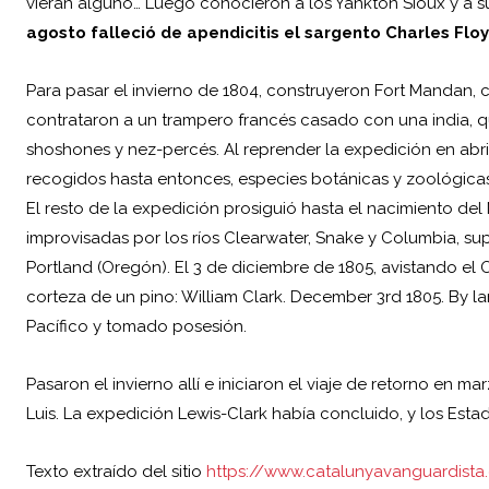
vieran alguno… Luego conocieron a los Yankton Sioux y a su
agosto falleció de apendicitis el sargento
Charles Flo
Para pasar el invierno de 1804, construyeron Fort Mandan, c
contrataron a un trampero francés casado con una india, q
shoshones y nez-percés. Al reprender la expedición en abri
recogidos hasta entonces, especies botánicas y zoológicas, 
El resto de la expedición prosiguió hasta el nacimiento de
improvisadas por los ríos Clearwater, Snake y Columbia, sup
Portland (Oregón). El 3 de diciembre de 1805, avistando el 
corteza de un pino: William Clark. December 3rd 1805. By la
Pacífico y tomado posesión.
Pasaron el invierno allí e iniciaron el viaje de retorno en 
Luis. La expedición Lewis-Clark había concluido, y los Esta
Texto extraído del sitio
https://www.catalunyavanguardista