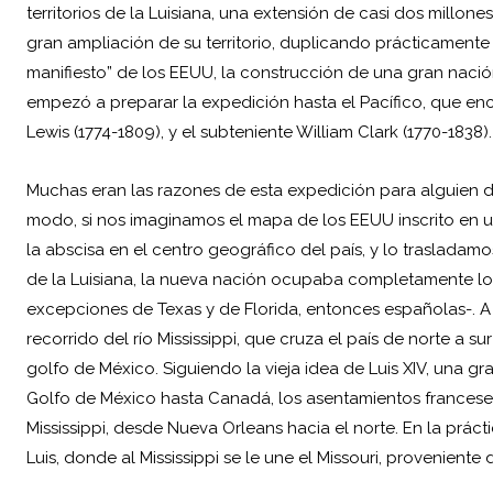
territorios de la Luisiana, una extensión de casi dos millon
gran ampliación de su territorio, duplicando prácticamente
manifiesto” de los EEUU, la construcción de una gran nació
empezó a preparar la expedición hasta el Pacífico, que enca
Lewis (1774-1809), y el subteniente William Clark (1770-1838).
Muchas eran las razones de esta expedición para alguien
modo, si nos imaginamos el mapa de los EEUU inscrito en u
la abscisa en el centro geográfico del país, y lo trasladamo
de la Luisiana, la nueva nación ocupaba completamente los
excepciones de Texas y de Florida, entonces españolas-. A s
recorrido del río Mississippi, que cruza el país de norte a 
golfo de México. Siguiendo la vieja idea de Luis XIV, una g
Golfo de México hasta Canadá, los asentamientos franceses e
Mississippi, desde Nueva Orleans hacia el norte. En la práct
Luis, donde al Mississippi se le une el Missouri, proveniente 