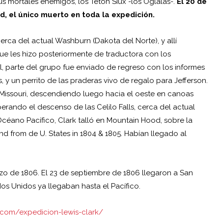
s mortales enemigos, los Teton Siux -los Oglalas-.
El 20 de
yd
, el único muerto en toda la expedición.
erca del actual Washburn (Dakota del Norte), y allí
ue les hizo posteriormente de traductora con los
l, parte del grupo fue enviado de regreso con los informes
y un perrito de las praderas vivo de regalo para Jefferson.
l Missouri, descendiendo luego hacia el oeste en canoas
erando el descenso de las Celilo Falls, cerca del actual
Océano Pacífico, Clark talló en Mountain Hood, sobre la
nd from de U. States in 1804 & 1805. Habían llegado al
marzo de 1806. El 23 de septiembre de 1806 llegaron a San
dos Unidos ya llegaban hasta el Pacífico.
.com/expedicion-lewis-clark/