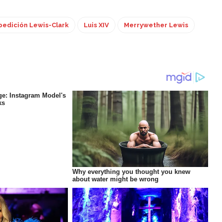
pedición Lewis-Clark
Luis XIV
Merrywether Lewis