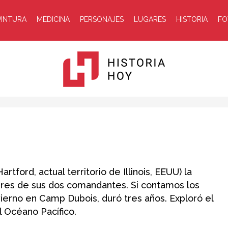
PINTURA
MEDICINA
PERSONAJES
LUGARES
HISTORIA
FO
Historia
tford, actual territorio de Illinois, EEUU) la
bres de sus dos comandantes. Si contamos los
vierno en Camp Dubois, duró tres años. Exploró el
Hoy
l Océano Pacífico.