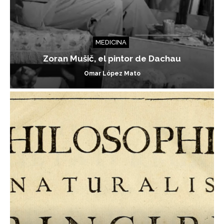
MEDICINA
Zoran Mušič, el pintor de Dachau
Omar López Mato