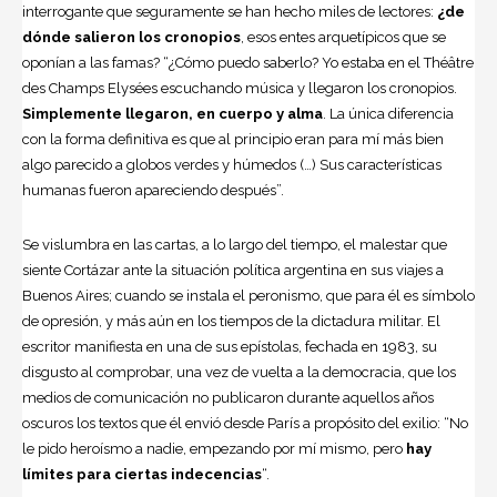
interrogante que seguramente se han hecho miles de lectores:
¿de
dónde salieron los cronopios
, esos entes arquetípicos que se
oponían a las famas? “¿Cómo puedo saberlo? Yo estaba en el Théâtre
des Champs Elysées escuchando música y llegaron los cronopios.
Simplemente llegaron, en cuerpo y alma
. La única diferencia
con la forma definitiva es que al principio eran para mí más bien
algo parecido a globos verdes y húmedos (…) Sus características
humanas fueron apareciendo después”.
Se vislumbra en las cartas, a lo largo del tiempo, el malestar que
siente Cortázar ante la situación política argentina en sus viajes a
Buenos Aires
; cuando se instala el peronismo, que para él es símbolo
de opresión, y más aún en los tiempos de la dictadura militar. El
escritor manifiesta en una de sus epístolas, fechada en 1983, su
disgusto al comprobar, una vez de vuelta a la democracia, que los
medios de comunicación no publicaron durante aquellos años
oscuros los textos que él envió desde París a propósito del exilio: “No
le pido heroísmo a nadie, empezando por mí mismo, pero
hay
límites para ciertas indecencias
“.