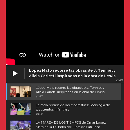
López Mato recorre las obras de J. Tenniel y
Alicia Carletti inspiradas en la obra de Lewis
41:08
Carroll
López Mato recorre las obras de J. Tenniel y
Alicia Carletti inspiradas en la obra de Lewis
Carroll
41:08
La mala prensa de las madrastras: Sociología de
los cuentos infantiles
04:30
LA MAREA DE LOS TIEMPOS de Omar López
Mato en la 17° Feria del Libro de San José