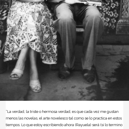
“La verdad, la triste o hermosa verdad, es que cada vez me gustan
menos las novelas, el arte novelesco tal como se lo practica en estos
tiempos. Lo que estoy escribiendo ahora (Rayuela) será (si lo termino