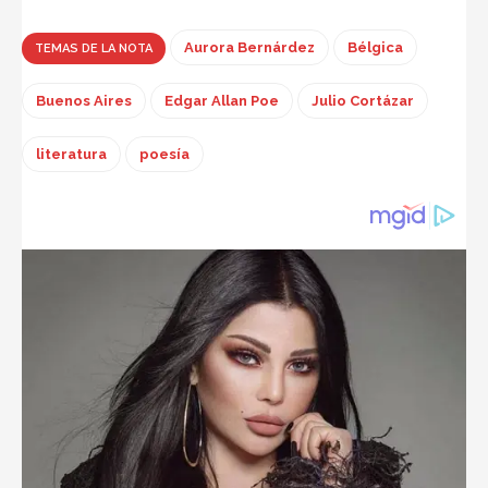
Aurora Bernárdez
Bélgica
TEMAS DE LA NOTA
Buenos Aires
Edgar Allan Poe
Julio Cortázar
literatura
poesía