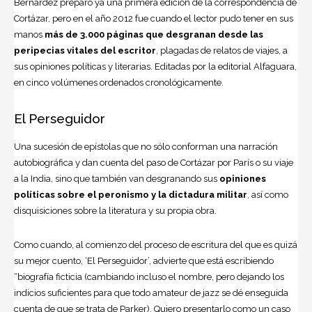
Bernárdez preparó ya una primera edición de la correspondencia de
Cortázar, pero en el año 2012 fue cuando el lector pudo tener en sus
manos
más de 3.000 páginas que desgranan desde las
peripecias vitales del escritor
, plagadas de relatos de viajes, a
sus opiniones políticas y literarias. Editadas por la editorial Alfaguara,
en cinco volúmenes ordenados cronológicamente.
El Perseguidor
Una sucesión de epístolas que no sólo conforman una narración
autobiográfica y dan cuenta del paso de Cortázar por París o su viaje
a la India, sino que también van desgranando sus
opiniones
políticas sobre el peronismo y la dictadura militar
, así como
disquisiciones sobre la literatura y su propia obra.
Como cuando, al comienzo del proceso de escritura del que es quizá
su mejor cuento, ‘El Perseguidor’, advierte que está escribiendo
“biografía ficticia (cambiando incluso el nombre, pero dejando los
indicios suficientes para que todo amateur de jazz se dé enseguida
cuenta de que se trata de Parker). Quiero presentarlo como un caso