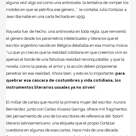
alguna vez) algo así como una antinovela, la tentativa de romper los
moldes en que se petrifica ese género…”, le contaba Julio Cortázar a
Jean Barnabé en una carta fechada en 1959.
Rayuela fue, de hecho, una antinovela en toda regla, que reinventó
el género desde los parámetros intelectuales y literarios que el
escritor argentino nacido en
Bélgica
detallaba en esa misma misiva:
“Lo que yo creo es que la realidad cotidiana en que creemos vivir es
apenas el borde de una fabulosa realidad reconquistable, y que la
novela, como la poesía, el amor y la acción deben proponerse
penetrar en esa realidad. Ahora bien, y esto es lo importante:
para
quebrar esa cáscara de costumbres y vida cotidiana, los
instrumentos literarios usuales ya no sirven
“.
El millar de cartas que reunió la primera mujer del escritor,
Aurora
Bernárdez
, junto con Carles Alvarez Garriga, ofrece mil fragmentos
del pensamiento de uno de los escritores de referencia del ‘boom’
literario latinoamericano, una etiqueta que el propio Cortázar
cuestiona en algunas de esas cartas. Hace más de una década,