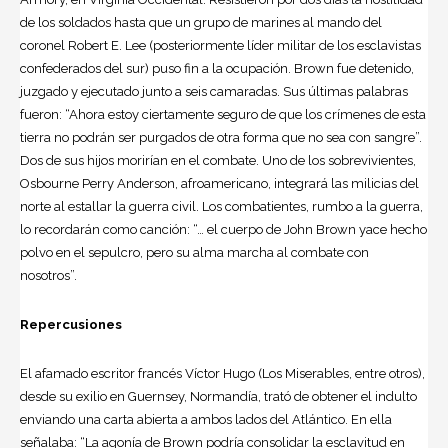
de los soldados hasta que un grupo de marines al mando del
coronel Robert E. Lee (posteriormente líder militar de los esclavistas
confederados del sur) puso fin a la ocupación. Brown fue detenido,
juzgado y ejecutado junto a seis camaradas. Sus últimas palabras
fueron: “Ahora estoy ciertamente seguro de que los crímenes de esta
tierra no podrán ser purgados de otra forma que no sea con sangre”.
Dos de sus hijos morirían en el combate. Uno de los sobrevivientes,
Osbourne Perry Anderson, afroamericano, integrará las milicias del
norte al estallar la guerra civil. Los combatientes, rumbo a la guerra,
lo recordarán como canción: “… el cuerpo de John Brown yace hecho
polvo en el sepulcro, pero su alma marcha al combate con
nosotros”.
Repercusiones
El afamado escritor francés Víctor Hugo (Los Miserables, entre otros),
desde su exilio en Guernsey, Normandía, trató de obtener el indulto
enviando una carta abierta a ambos lados del Atlántico. En ella
señalaba: “La agonía de Brown podría consolidar la esclavitud en