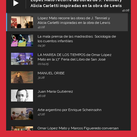
Alicia Carletti inspiradas en la obra de Lewis
41:08
Carroll
López Mato recorre las obras de J. Tenniel y
Alicia Carletti inspiradas en la obra de Lewis
Carroll
41:08
La mala prensa de las madrastras: Sociología de
los cuentos infantiles
04:30
LA MAREA DE LOS TIEMPOS de Omar López
Mato en la 17° Feria del Libro de San José
(Uruguay)
01:04:25
MANUEL ORIBE
31:28
Juan María Gutiérrez
26:08
Arte argentino por Enrique Scheinsohn
47:26
Omar López Mato y Marcos Figueredo conversan
sobre: Revolución de Lavalle y fusilamiento de