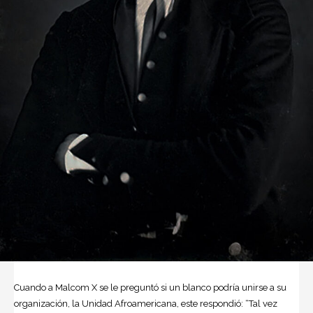
Cuando a Malcom X se le preguntó si un blanco podría unirse a su
organización, la Unidad Afroamericana, este respondió: “Tal vez