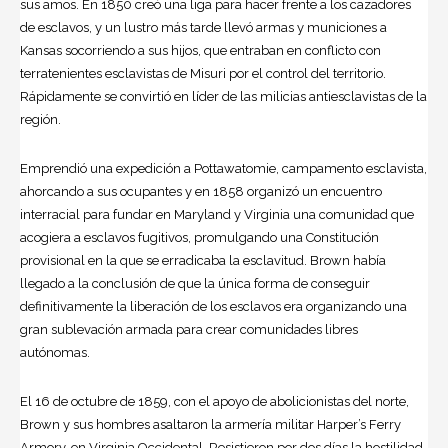
sus amos. En 1850 creó una liga para hacer frente a los cazadores
de esclavos, y un lustro más tarde llevó armas y municiones a
Kansas socorriendo a sus hijos, que entraban en conflicto con
terratenientes esclavistas de Misuri por el control del territorio.
Rápidamente se convirtió en líder de las milicias antiesclavistas de la
región.
Emprendió una expedición a Pottawatomie, campamento esclavista,
ahorcando a sus ocupantes y en 1858 organizó un encuentro
interracial para fundar en Maryland y Virginia una comunidad que
acogiera a esclavos fugitivos, promulgando una Constitución
provisional en la que se erradicaba la
esclavitud
. Brown había
llegado a la conclusión de que la única forma de conseguir
definitivamente la liberación de los esclavos era organizando una
gran sublevación armada para crear comunidades libres
autónomas.
El 16 de octubre de 1859, con el apoyo de abolicionistas del norte,
Brown y sus hombres asaltaron la armería militar Harper’s Ferry
Armory, en Virginia Occidental. Resistieron por dos días la hostilidad