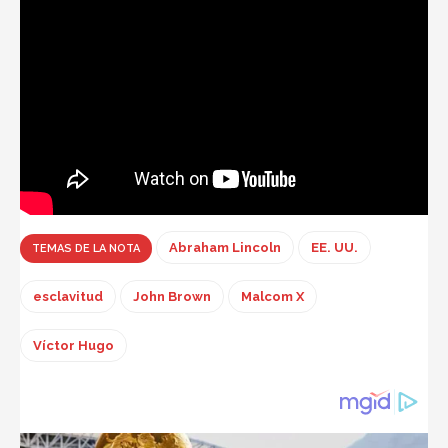
Abraham Lincoln
EE. UU.
TEMAS DE LA NOTA
esclavitud
John Brown
Malcom X
Víctor Hugo