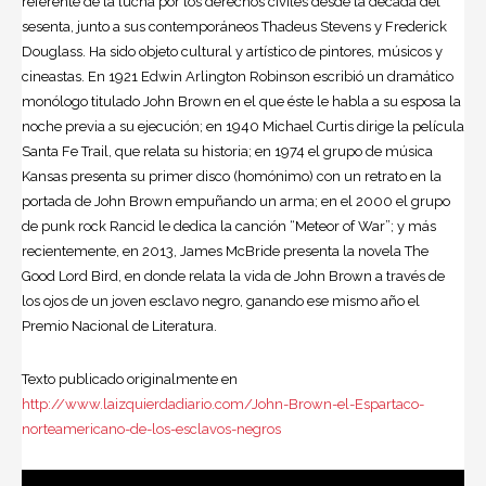
referente de la lucha por los derechos civiles desde la década del
sesenta, junto a sus contemporáneos Thadeus Stevens y Frederick
Douglass. Ha sido objeto cultural y artístico de pintores, músicos y
cineastas. En 1921 Edwin Arlington Robinson escribió un dramático
monólogo titulado John Brown en el que éste le habla a su esposa la
noche previa a su ejecución; en 1940 Michael Curtis dirige la película
Santa Fe Trail, que relata su historia; en 1974 el grupo de música
Kansas presenta su primer disco (homónimo) con un retrato en la
portada de John Brown empuñando un arma; en el 2000 el grupo
de punk rock Rancid le dedica la canción “Meteor of War”; y más
recientemente, en 2013, James McBride presenta la novela The
Good Lord Bird, en donde relata la vida de John Brown a través de
los ojos de un joven esclavo negro, ganando ese mismo año el
Premio Nacional de Literatura.
Texto publicado originalmente en
http://www.laizquierdadiario.com/John-Brown-el-Espartaco-
norteamericano-de-los-esclavos-negros