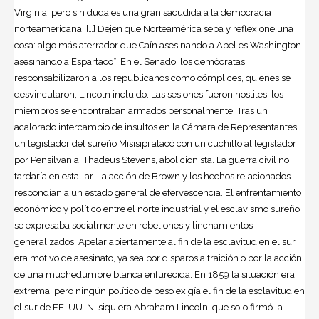
Virginia, pero sin duda es una gran sacudida a la democracia
norteamericana. […] Dejen que Norteamérica sepa y reflexione una
cosa: algo más aterrador que Caín asesinando a Abel es Washington
asesinando a Espartaco”. En el Senado, los demócratas
responsabilizaron a los republicanos como cómplices, quienes se
desvincularon, Lincoln incluido. Las sesiones fueron hostiles, los
miembros se encontraban armados personalmente. Tras un
acalorado intercambio de insultos en la Cámara de Representantes,
un legislador del sureño Misisipi atacó con un cuchillo al legislador
por Pensilvania, Thadeus Stevens, abolicionista. La guerra civil no
tardaría en estallar. La acción de Brown y los hechos relacionados
respondían a un estado general de efervescencia. El enfrentamiento
económico y político entre el norte industrial y el esclavismo sureño
se expresaba socialmente en rebeliones y linchamientos
generalizados. Apelar abiertamente al fin de la esclavitud en el sur
era motivo de asesinato, ya sea por disparos a traición o por la acción
de una muchedumbre blanca enfurecida. En 1859 la situación era
extrema, pero ningún político de peso exigía el fin de la esclavitud en
el sur de
EE. UU.
Ni siquiera
Abraham Lincoln
, que solo firmó la