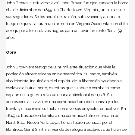
John Brown, si estuviese vivo”. John Brown fue ejecutado en la horca
el 2 de diciembre de 1859, en Charlestown, Virginia, junto a seis de
sus seguidores. Se los acusó de traición, sublevación y asesinato,
luego de que asaltaran una armería en Virginia Occidental con el fin
de equipar a los esclavos negros para un levantamiento. Tenía 59
años.
Obra
John Brown era testigo de la humillante situación que vivía la
población afroamericana en Norteamérica. Su padre, también
abolicionista, inculcó en él el espíritu de la liberación ayudando a
esclavos a huir al norte, mientras que su abuelo combatió como
capitán en la guerra revolucionaria anticolonial de 1776. Su
adolescencia la vivió en una comunidad proabolicionista y a los
treinta y cinco inició su lucha con diversos proyectos educativos. En
1849 se trasladó en familia a una comunidad afroamericana de
North Elba, Nueva York, cuyas tierras fueron donadas por el
filántropo Gerrit Smith, sirviendo de refugio a esclavos que huían de