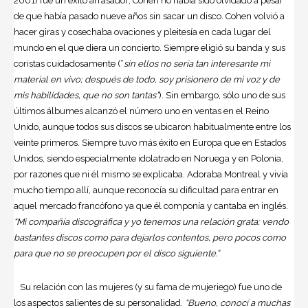
2001) fue un éxito arrasador; Cohen no había sido olvidado a pesar
de que había pasado nueve años sin sacar un disco. Cohen volvió a
hacer giras y cosechaba ovaciones y pleitesía en cada lugar del
mundo en el que diera un concierto. Siempre eligió su banda y sus
coristas cuidadosamente (“
sin ellos no sería tan interesante mi
material en vivo; después de todo, soy prisionero de mi voz y de
mis habilidades, que no son tantas”
). Sin embargo, sólo uno de sus
últimos álbumes alcanzó el número uno en ventas en el Reino
Unido, aunque todos sus discos se ubicaron habitualmente entre los
veinte primeros. Siempre tuvo más éxito en Europa que en Estados
Unidos, siendo especialmente idolatrado en Noruega y en Polonia,
por razones que ni él mismo se explicaba. Adoraba Montreal y vivía
mucho tiempo allí, aunque reconocía su dificultad para entrar en
aquel mercado francófono ya que él componía y cantaba en inglés.
“Mi compañía discográfica y yo tenemos una relación grata; vendo
bastantes discos como para dejarlos contentos, pero pocos como
para que no se preocupen por el disco siguiente.”
Su relación con las mujeres (y su fama de mujeriego) fue uno de
los aspectos salientes de su personalidad.
“Bueno, conocí a muchas