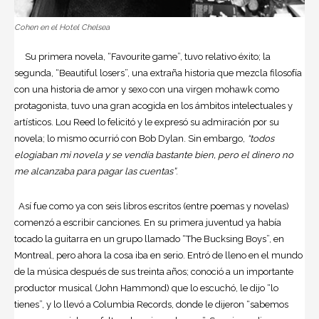
Cohen en el Hotel Chelsea
Su primera novela, “Favourite game”, tuvo relativo éxito; la
segunda, “Beautiful losers”, una extraña historia que mezcla filosofía
con una historia de amor y sexo con una virgen mohawk como
protagonista, tuvo una gran acogida en los ámbitos intelectuales y
artísticos. Lou Reed lo felicitó y le expresó su admiración por su
novela; lo mismo ocurrió con Bob Dylan. Sin embargo,
“todos
elogiaban mi novela y se vendía bastante bien, pero el dinero no
me alcanzaba para pagar las cuentas”
.
Así fue como ya con seis libros escritos (entre poemas y novelas)
comenzó a escribir canciones. En su primera juventud ya había
tocado la guitarra en un grupo llamado “The Bucksing Boys”, en
Montreal, pero ahora la cosa iba en serio. Entró de lleno en el mundo
de la música después de sus treinta años; conoció a un importante
productor musical (John Hammond) que lo escuchó, le dijo “lo
tienes”, y lo llevó a Columbia Records, donde le dijeron “sabemos