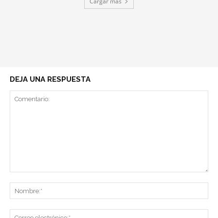
Cargar más
DEJA UNA RESPUESTA
Comentario:
No
Co