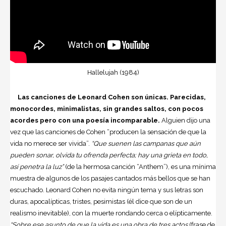
Hallelujah (1984)
Las canciones de Leonard Cohen son únicas. Parecidas,
monocordes, minimalistas, sin grandes saltos, con pocos
acordes pero con una poesía incomparable.
Alguien dijo una
vez que las canciones de Cohen “producen la sensación de que la
vida no merece ser vivida”.
“Que suenen las campanas que aún
pueden sonar, olvida tu ofrenda perfecta; hay una grieta en todo,
así penetra la luz”
(de la hermosa canción “Anthem”), es una mínima
muestra de algunos de los pasajes cantados más bellos que se han
escuchado. Leonard Cohen no evita ningún tema y sus letras son
duras, apocalípticas, tristes, pesimistas (él dice que son de un
realismo inevitable), con la muerte rondando cerca o elípticamente.
“Sobre ese asunto de que la vida es una obra de tres actos
(frase de