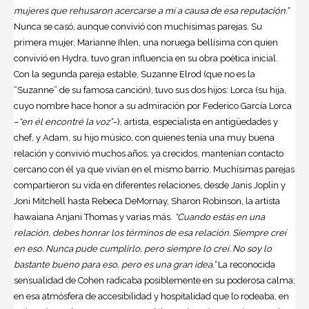
mujeres que rehusaron acercarse a mí a causa de esa reputación.”
Nunca se casó, aunque convivió con muchísimas parejas. Su
primera mujer, Marianne Ihlen, una noruega bellísima con quien
convivió en Hydra, tuvo gran influencia en su obra poética inicial.
Con la segunda pareja estable, Suzanne Elrod (que no es la
“Suzanne” de su famosa canción), tuvo sus dos hijos: Lorca (su hija,
cuyo nombre hace honor a su admiración por Federico García Lorca
–
“en él encontré la voz”
–), artista, especialista en antigüedades y
chef, y Adam, su hijo músico, con quienes tenía una muy buena
relación y convivió muchos años; ya crecidos, mantenían contacto
cercano con él ya que vivían en el mismo barrio. Muchísimas parejas
compartieron su vida en diferentes relaciones, desde Janis Joplin y
Joni Mitchell hasta Rebeca DeMornay, Sharon Robinson, la artista
hawaiana Anjani Thomas y varias más.
“Cuando estás en una
relación, debes honrar los términos de esa relación. Siempre creí
en eso. Nunca pude cumplirlo, pero siempre lo creí. No soy lo
bastante bueno para eso, pero es una gran idea.”
La reconocida
sensualidad de Cohen radicaba posiblemente en su poderosa calma;
en esa atmósfera de accesibilidad y hospitalidad que lo rodeaba, en