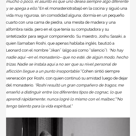
mucho o poco, el asunto es que uno desea siempre algo diferente
y se apega a ello.”
En el monasteriotrabajó en la cocina y siguió una
vida muy rigurosa, sin comodidad alguna; dormía en un pequeño
cuarto con una cama de piedra, una mesita de madera y una
alfombra raída, pero en el que tenía su computadora y su
sintetizador para seguir componiendo. Su maestro, Joshu Sasaki, a
quien llamaban Roshi, que apenas hablaba inglés, bautizó a
Leonard con el nombre “Jikan” (algo así como “silencio”).
“No hay
nadie aquí –en el monasterio– que no esté, de algún modo, hecho
trizas. Nadie se instala aquí a no ser que su nivel personal de
aflicción llegue a un punto insoportable.”
Cohen sintió siempre
veneración por Roshi, con quien continuó su amistad luego de dejar
del monasterio.
“Roshi resultó un gran compañero de tragos; me
enseñó a distinguir entre los diferentes tipos de cognac, lo que
aprendí rápidamente; nunca logré lo mismo con el malbec.”“No
tengo talento para la vida espiritual.”