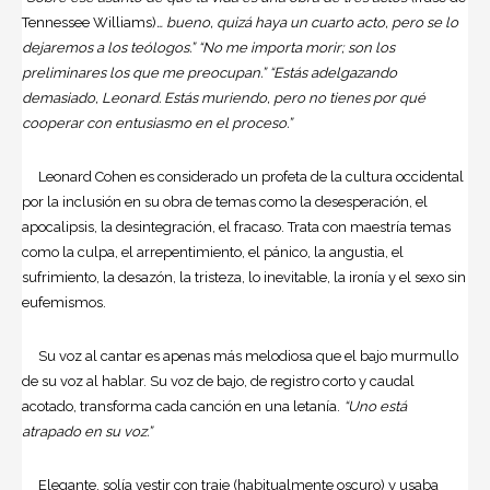
Tennessee Williams)
… bueno, quizá haya un cuarto acto, pero se lo
dejaremos a los teólogos.” “No me importa morir; son los
preliminares los que me preocupan.” “Estás adelgazando
demasiado, Leonard. Estás muriendo, pero no tienes por qué
cooperar con entusiasmo en el proceso.”
Leonard Cohen es considerado un profeta de la cultura occidental
por la inclusión en su obra de temas como la desesperación, el
apocalipsis, la desintegración, el fracaso. Trata con maestría temas
como la culpa, el arrepentimiento, el pánico, la angustia, el
sufrimiento, la desazón, la tristeza, lo inevitable, la ironía y el sexo sin
eufemismos.
Su voz al cantar es apenas más melodiosa que el bajo murmullo
de su voz al hablar. Su voz de bajo, de registro corto y caudal
acotado, transforma cada canción en una letanía.
“Uno está
atrapado en su voz.”
Elegante, solía vestir con traje (habitualmente oscuro) y usaba