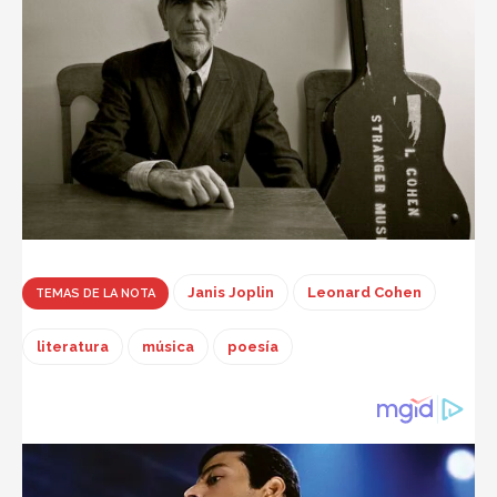
Janis Joplin
Leonard Cohen
TEMAS DE LA NOTA
literatura
música
poesía