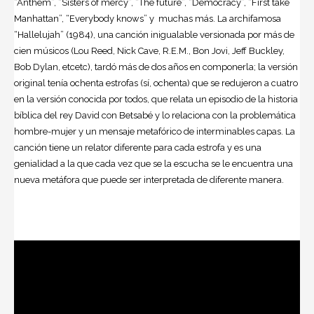
“Anthem”, “Sisters of mercy”, “The future”, “Democracy”, “First take
Manhattan”, “Everybody knows” y muchas más. La archifamosa
“Hallelujah” (1984), una canción inigualable versionada por más de
cien músicos (Lou Reed, Nick Cave, R.E.M., Bon Jovi, Jeff Buckley,
Bob Dylan, etcetc), tardó más de dos años en componerla; la versión
original tenía ochenta estrofas (sí, ochenta) que se redujeron a cuatro
en la versión conocida por todos, que relata un episodio de la historia
bíblica del rey David con Betsabé y lo relaciona con la problemática
hombre-mujer y un mensaje metafórico de interminables capas. La
canción tiene un relator diferente para cada estrofa y es una
genialidad a la que cada vez que se la escucha se le encuentra una
nueva metáfora que puede ser interpretada de diferente manera.