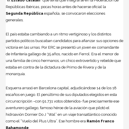
“el
Estado Catalán
” que tenía que integrarse en la Federación de
Repúblicas Ibéricas, pocas horas antes de hacerse oficial la
Segunda República
española, se convocaron elecciones
generales.
El país estaba cambiando a un ritmo vertiginoso y los distintos
partidos políticos buscaban candidatos para afianzar sus opciones de
victoria en las urnas. Por ERC se presentó un joven ex comandante
de Infantería gallego de 35 años, nacido en Ferrol. Era el menor de
una familia de cinco hermanos, un chico extrovertido y rebelde que
estaba en contra de la dictadura de
Primo de Rivera
y de la
monarquía.
Esquerra arrasó en Barcelona capital, adjudicándose 14 de los 18
escaños en juego. El penúltimo de sus diputados elegidos en esta
circunscripción –con 91.731 votos obtenidos- fue precisamente ese
aventurero gallego, famoso héroe de la aviación que pilotó el
hidroavión Dornier Do J “Wal” en un viaje transatlántico conocido
como el “Vuelo del Plus Ultra”. Ese hombre era
Ramón Franco
Bahamonde
.