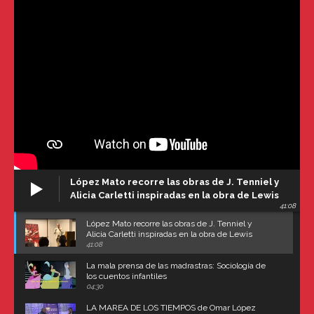
López Mato recorre las obras de J. Tenniel y
Alicia Carletti inspiradas en la obra de Lewis
41:08
Carroll
López Mato recorre las obras de J. Tenniel y
Alicia Carletti inspiradas en la obra de Lewis
Carroll
41:08
La mala prensa de las madrastras: Sociología de
los cuentos infantiles
04:30
LA MAREA DE LOS TIEMPOS de Omar López