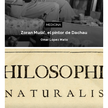
MEDICINA
Zoran Mušič, el pintor de Dachau
Omar López Mato