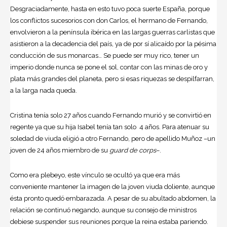
Desgraciadamente, hasta en esto tuvo poca suerte España, porque
los conflictos sucesorios con don Carlos, el hermano de Fernando,
envolvieron a la península ibérica en las largas guerras carlistas que
asistieron a la decadencia del país, ya de por sí alicaído por la pésima
conducción de sus monarcas… Se puede ser muy rico, tener un
imperio donde nunca se pone el sol, contar con las minas de oro y
plata más grandes del planeta, pero si esas riquezas se despilfarran,
a la larga nada queda.
Cristina tenía solo 27 años cuando Fernando murió y se convirtió en
regente ya que su hija Isabel tenía tan solo 4 años. Para atenuar su
soledad de viuda eligió a otro Fernando, pero de apellido Muñoz –un
joven de 24 años miembro de su
guard de corps
–.
Como era plebeyo, este vínculo se ocultó ya que era más
conveniente mantener la imagen de la joven viuda doliente, aunque
ésta pronto quedó embarazada. A pesar de su abultado abdomen, la
relación se continuó negando, aunque su consejo de ministros
debiese suspender sus reuniones porque la reina estaba pariendo.