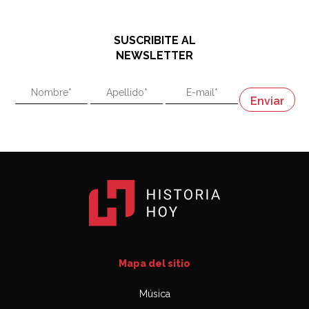
El historiador y editor argentino, Ricardo de Titto,
hablando de el Manco Paz (José María Paz)
48:03
SUSCRIBITE AL
"En política, la estupidez no es una desventaja"
NEWSLETTER
02:58
"En política, la estupidez no es una desventaja"
Napoleón
03:06
Mapa del sitio
Música