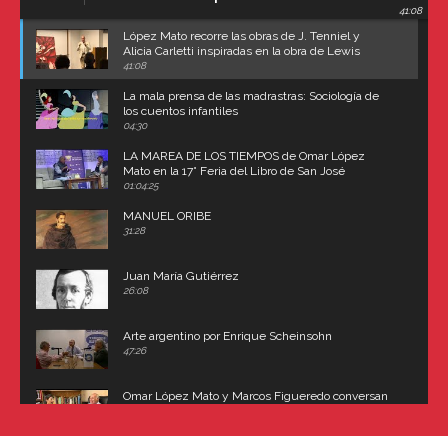
41:08
Carroll
López Mato recorre las obras de J. Tenniel y
Alicia Carletti inspiradas en la obra de Lewis
Carroll
41:08
La mala prensa de las madrastras: Sociología de
los cuentos infantiles
04:30
LA MAREA DE LOS TIEMPOS de Omar López
Mato en la 17° Feria del Libro de San José
(Uruguay)
01:04:25
MANUEL ORIBE
31:28
Juan María Gutiérrez
26:08
Arte argentino por Enrique Scheinsohn
47:26
Omar López Mato y Marcos Figueredo conversan
sobre: Revolución de Lavalle y fusilamiento de
Dorrego
16:42