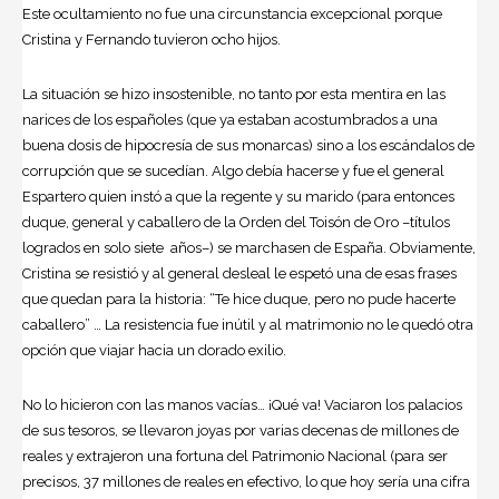
Este ocultamiento no fue una circunstancia excepcional porque
Cristina y Fernando tuvieron ocho hijos.
La situación se hizo insostenible, no tanto por esta mentira en las
narices de los españoles (que ya estaban acostumbrados a una
buena dosis de hipocresía de sus monarcas) sino a los escándalos de
corrupción que se sucedían. Algo debía hacerse y fue el general
Espartero quien instó a que la regente y su marido (para entonces
duque, general y caballero de la Orden del Toisón de Oro –títulos
logrados en solo siete años–) se marchasen de España. Obviamente,
Cristina se resistió y al general desleal le espetó una de esas frases
que quedan para la historia: “Te hice duque, pero no pude hacerte
caballero” … La resistencia fue inútil y al matrimonio no le quedó otra
opción que viajar hacia un dorado exilio.
No lo hicieron con las manos vacías… ¡Qué va! Vaciaron los palacios
de sus tesoros, se llevaron joyas por varias decenas de millones de
reales y extrajeron una fortuna del Patrimonio Nacional (para ser
precisos, 37 millones de reales en efectivo, lo que hoy sería una cifra