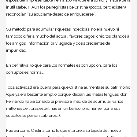
esposa del impresentable Fernando VII (que era su tío) y madre de la
inútil Isabel II. Aun los panegiristas de Cristina (pocos, pero existen)
reconocían “su acuciante deseo de enriquecerse”.
Su método para acumular riquezas indebidas, no era nuevo ni
tampoco difería mucho del actual: favores pagos, créditos blandos a
los amigos, información privilegiada y dosis crecientes de
impunidad.
En definitiva, lo que para los normales es corrupción, para los
corruptos es normal.
Toda actividad era buena para que Cristina aumentase su patrimonio
(que ya era bastante amplio porque, decían las malas lenguas, don
Fernando había tomado la previsora medida de acumular varios
millones de libras esterlinas en un banco londinense, por si sus
súbditos se ponían cabreros…).
Fue así como Cristina tomó lo que ella creía su tajada del nuevo