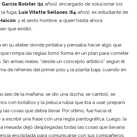
 García Bolster
(
51
años), encargado de solucionar los
 la fuga;
Luis Vitette Sellanes
(
64
años), ex estudiante de
Halcón
; y el sexto hombre, a quien hasta ahora
an que existió.
en su atelier donde pintaba y pensaba hacer algo que
o” que rompa las reglas tomó forma en un plan para cometer
s. Sin armas reales, “desde un concepto artístico” según él
oma de rehenes del primer piso y la planta baja, cuando en
 las seis de la mañana, se dio una ducha, se cambió, se
s con bolsillos y la peluca rubia que iba a usar, preparó
y las cosas que debía llevar. Por último, fue hacia el
 escribir una frase con una regla pantográfica. Luego, la
n la mesada dejó desplegadas todas las cosas que llevaría:
cuencia encriptada para comunicarse con sus compañeros,