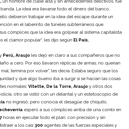
,
un hombre de clase alta y sin antecedentes delictivos, fue
 banda. La idea era llevarse todo el dinero del banco,
llo debieron trabajar en la idea del escape durante un
nción en el laberinto de túneles subterráneos que
 sus cómplices que la idea era golpear al sistema capitalista
s el clamor popular“, les dijo según
El País.
y
Perú, Araujo
les dejó en claro a sus compañeros que no
daño a cero. Por eso llevaron réplicas de armas, no querían
mal, termina por volver”, les decía. Estaba seguro que los
uridad y que algo bueno iba a surgir si se hacían las cosas
ntes normales:
Vitette, De la Torre, Araujo
y otros dos
licía, otro se vistió con un delantal y un estetoscopio de
ía
no ingresó, pero conocía el desagüe de chiquito,
echeverría
esperó a sus cómplices arriba de una combi en
7
horas en ejecutar todo el plan, con precisión y sin
straer a los casi
300
agentes de las fuerzas especiales y