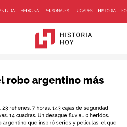
PINTURA
MEDICINA
PERSONAJES
LUGARES
HISTORIA
FO
Historia
el robo argentino más
 23 rehenes. 7 horas. 143 cajas de seguridad
as. 14 cuadras. Un desagüe fluvial. 0 heridos.
Hoy
to argentino que inspiró series y películas, el que