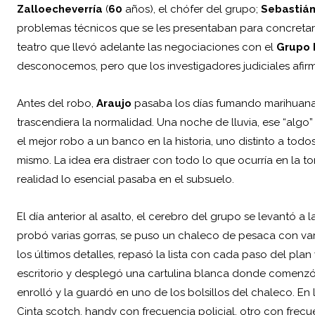
Zalloecheverría
(
60
años), el chófer del grupo;
Sebastián
problemas técnicos que se les presentaban para concretar
teatro que llevó adelante las negociaciones con el
Grupo 
desconocemos, pero que los investigadores judiciales afirm
Antes del robo,
Araujo
pasaba los días fumando marihuana 
trascendiera la normalidad. Una noche de lluvia, ese “alg
el mejor robo a un banco en la historia, uno distinto a todo
mismo. La idea era distraer con todo lo que ocurría en la t
realidad lo esencial pasaba en el subsuelo.
El día anterior al asalto, el cerebro del grupo se levantó a
probó varias gorras, se puso un chaleco de pesaca con vario
los últimos detalles, repasó la lista con cada paso del plan 
escritorio y desplegó una cartulina blanca donde comenzó a
enrolló y la guardó en uno de los bolsillos del chaleco. E
Cinta scotch, handy con frecuencia policial, otro con fre