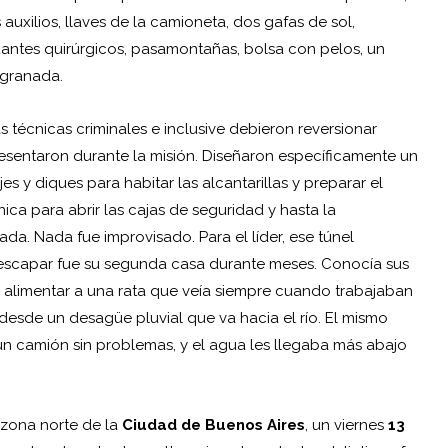
uxilios, llaves de la camioneta, dos gafas de sol,
antes quirúrgicos, pasamontañas, bolsa con pelos, un
 granada.
s técnicas criminales e inclusive debieron reversionar
esentaron durante la misión. Diseñaron específicamente un
es y diques para habitar las alcantarillas y preparar el
a para abrir las cajas de seguridad y hasta la
ada. Nada fue improvisado. Para el líder, ese túnel
 escapar fue su segunda casa durante meses. Conocía sus
 a alimentar a una rata que veía siempre cuando trabajaban
 desde un desagüe pluvial que va hacia el río. El mismo
un camión sin problemas, y el agua les llegaba más abajo
zona norte de la
Ciudad de Buenos Aires
, un viernes
13