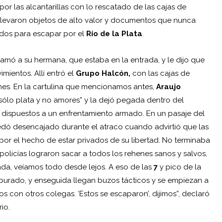
por las alcantarillas con lo rescatado de las cajas de
llevaron objetos de alto valor y documentos que nunca
ados para escapar por el
Río de la Plata
.
amó a su hermana, que estaba en la entrada, y le dijo que
ientos. Allí entró el
Grupo Halcón,
con las cajas de
enes. En la cartulina que mencionamos antes,
Araujo
s sólo plata y no amores” y la dejó pegada dentro del
an dispuestos a un enfrentamiento armado. En un pasaje del
dó desencajado durante el atraco cuando advirtió que las
or el hecho de estar privados de su libertad. No terminaba
olicías lograron sacar a todos los rehenes sanos y salvos,
da, veíamos todo desde lejos. A eso de las
7
y pico de la
 apurado, y enseguida llegan buzos tácticos y se empiezan a
s con otros colegas. ‘Estos se escaparon’, dijimos”, declaró
io.