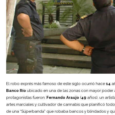
El robo exprés más famoso de este siglo ocurrió hace
14
añ
Banco Río
ubicado en una de las zonas con mayor poder a
protagonistas fueron:
Fernando Araujo
(
49
años), un artist
artes marciales y cultivador de cannabis que planificó todo 
de una “Súperbanda” que robaba bancos y blindados y que