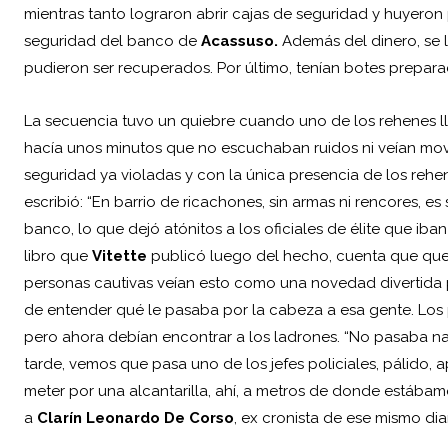
mientras tanto lograron abrir cajas de seguridad y huyeron 
seguridad del banco de
Acassuso.
Además del dinero, se 
pudieron ser recuperados. Por último, tenían botes prepar
La secuencia tuvo un quiebre cuando uno de los rehenes ll
hacía unos minutos que no escuchaban ruidos ni veían movim
seguridad ya violadas y con la única presencia de los reh
escribió: “En barrio de ricachones, sin armas ni rencores, e
banco, lo que dejó atónitos a los oficiales de élite que ib
libro que
Vitette
publicó luego del hecho, cuenta que que
personas cautivas veían esto como una novedad divertida p
de entender qué le pasaba por la cabeza a esa gente. Los p
pero ahora debían encontrar a los ladrones. “No pasaba na
tarde, vemos que pasa uno de los jefes policiales, pálido,
meter por una alcantarilla, ahí, a metros de donde estábamo
a
Clarín
Leonardo De Corso
, ex cronista de ese mismo diar