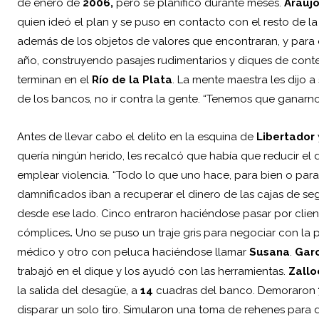
de enero de
2006,
pero se planificó durante meses.
Araujo
quien ideó el plan y se puso en contacto con el resto de la
además de los objetos de valores que encontraran, y para e
año, construyendo pasajes rudimentarios y diques de conte
terminan en el
Río de la Plata
. La mente maestra les dijo a
de los bancos, no ir contra la gente. “Tenemos que ganarno
Antes de llevar cabo el delito en la esquina de
Libertador
quería ningún herido, les recalcó que había que reducir el 
emplear violencia. “Todo lo que uno hace, para bien o para 
damnificados iban a recuperar el dinero de las cajas de seg
desde ese lado. Cinco entraron haciéndose pasar por clie
cómplices
.
Uno se puso un traje gris para negociar con la po
médico y otro con peluca haciéndose llamar
Susana
.
Garc
trabajó en el dique y los ayudó con las herramientas.
Zallo
la salida del desagüe, a
14
cuadras del banco. Demoraron
disparar un solo tiro. Simularon una toma de rehenes para di