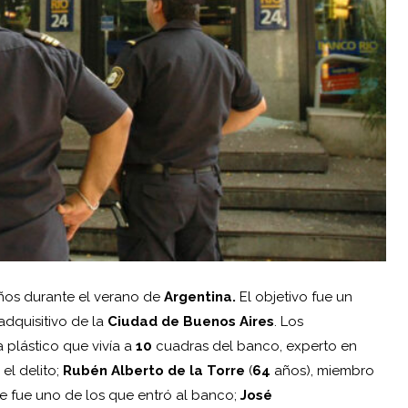
os durante el verano de
Argentina
.
El objetivo fue un
dquisitivo de la
Ciudad de
Buenos Aires
. Los
a plástico que vivía a
10
cuadras del banco, experto en
el delito;
Rubén
Alberto de la Torre
(
64
años), miembro
 fue uno de los que entró al banco;
José