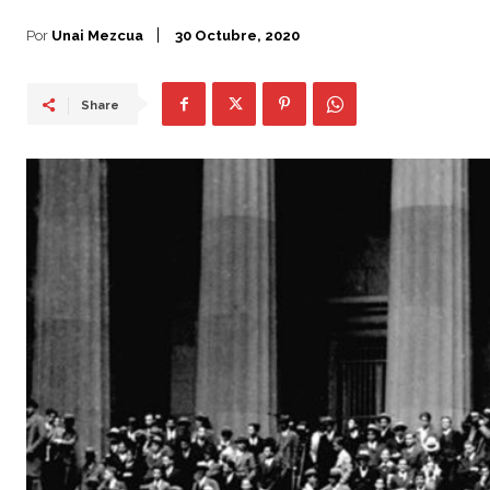
Por
Unai Mezcua
30 Octubre, 2020
Share