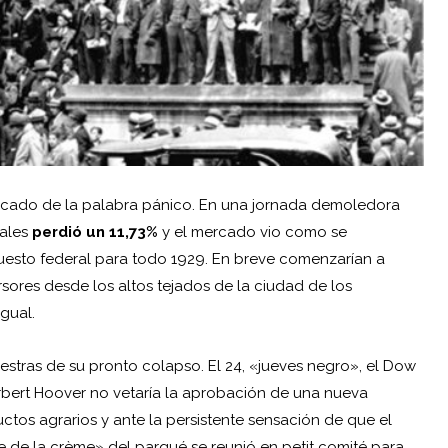
ficado de la palabra pánico. En una jornada demoledora
iales
perdió un 11,73%
y el mercado vio como se
uesto federal para todo 1929. En breve comenzarían a
sores desde los altos tejados de la ciudad de los
igual.
stras de su pronto colapso. El 24, «jueves negro», el Dow
erbert Hoover no vetaría la aprobación de una nueva
ctos agrarios y ante la persistente sensación de que el
de la crème» del parqué se reunió en petit comité para