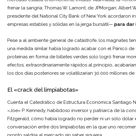
frenar la sangría: Thomas W. Lamont, de JPMorgan; Albert Wi
presidente del National City Bank of
New York
acordaron iny
empresas estables y sólidas en la jerga bursátil—
para dar 
Pese a al ambiente general de catástrofe, los magnates tení
una medida similar había logrado acabar con el Pánico de 1
proteínas en forma de billetes verdes solo logró frenar mom
efectos, extraordinariamente rápidos al principio, acabarían
los dos días posteriores se volatilizarían 30.000 millones de
El «crack del limpiabotas»
Cuenta el Catedrático de Estructura Económica Santiago N
«Joe» P. Kennedy, habilidoso inversor y patriarca de la co
Fitzgerald, cómo había logrado no perder ni un sólo dólar
conversación entre dos limpiabotas en la que uno recom
pronto saldría al mercado sin saber siquiera