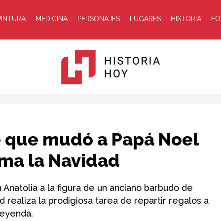
PINTURA
MEDICINA
PERSONAJES
LUGARES
HISTORIA
FO
Historia
 que mudó a Papá Noel
orma la Navidad
Anatolia a la figura de un anciano barbudo de
aliza la prodigiosa tarea de repartir regalos a
Hoy
leyenda.