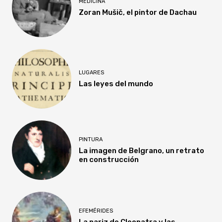
MEDICINA
Zoran Mušič, el pintor de Dachau
LUGARES
Las leyes del mundo
PINTURA
La imagen de Belgrano, un retrato
en construcción
EFEMÉRIDES
La nariz de Cleopatra y las