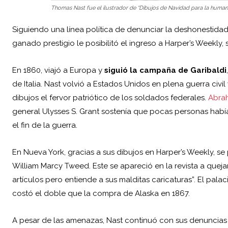
Thomas Nast fue el ilustrador de “Dibujos de Navidad para la humani
Siguiendo una línea política de denunciar la deshonestidad
ganado prestigio le posibilitó el ingreso a Harper’s Weekly, 
En 1860, viajó a Europa y
siguió la campaña de Garibaldi
de Italia. Nast volvió a Estados Unidos en plena guerra civ
dibujos el fervor patriótico de los soldados federales.
Abra
general Ulysses S. Grant sostenía que pocas personas habí
el fin de la guerra.
En Nueva York, gracias a sus dibujos en Harper’s Weekly, 
William Marcy Tweed. Este se apareció en la revista a queja
artículos pero entiende a sus malditas caricaturas”. El pala
costó el doble que la compra de Alaska en 1867.
A pesar de las amenazas, Nast continuó con sus denuncias