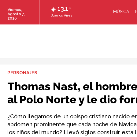
13.1
C
Viernes,
MÚSICA
Agosto 7,
Buenos Aires
2026
PERSONAJES
Thomas Nast, el hombre
al Polo Norte y le dio f
¿Cómo llegamos de un obispo cristiano nacido en 
abdomen prominente que cada noche de Navidad re
los niños del mundo? Llevó siglos construir esta 