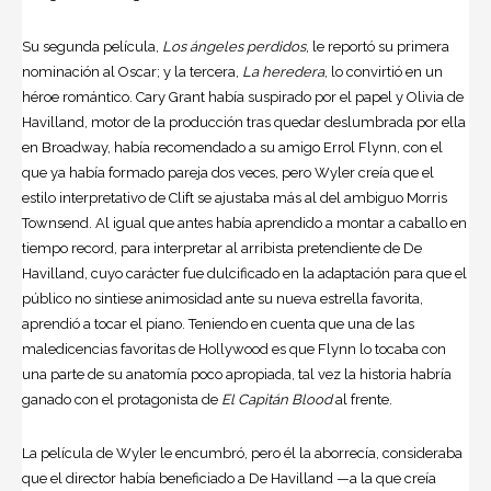
Su segunda película,
Los ángeles perdidos
, le reportó su primera
nominación al Oscar; y la tercera,
La heredera
, lo convirtió en un
héroe romántico. Cary Grant había suspirado por el papel y Olivia de
Havilland, motor de la producción tras quedar deslumbrada por ella
en Broadway, había recomendado a su amigo Errol Flynn, con el
que ya había formado pareja dos veces, pero Wyler creía que el
estilo interpretativo de Clift se ajustaba más al del ambiguo Morris
Townsend. Al igual que antes había aprendido a montar a caballo en
tiempo record, para interpretar al arribista pretendiente de De
Havilland, cuyo carácter fue dulcificado en la adaptación para que el
público no sintiese animosidad ante su nueva estrella favorita,
aprendió a tocar el piano. Teniendo en cuenta que una de las
maledicencias favoritas de Hollywood es que Flynn lo tocaba con
una parte de su anatomía poco apropiada, tal vez la historia habría
ganado con el protagonista de
El Capitán Blood
al frente.
La película de Wyler le encumbró, pero él la aborrecía, consideraba
que el director había beneficiado a De Havilland —a la que creía