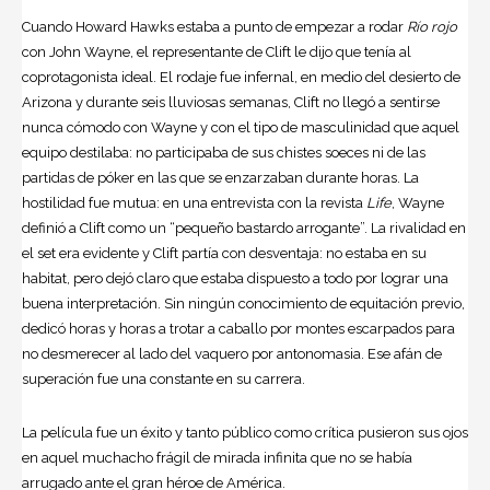
Cuando Howard Hawks estaba a punto de empezar a rodar
Río rojo
con John Wayne, el representante de Clift le dijo que tenía al
coprotagonista ideal. El rodaje fue infernal, en medio del desierto de
Arizona y durante seis lluviosas semanas, Clift no llegó a sentirse
nunca cómodo con Wayne y con el tipo de masculinidad que aquel
equipo destilaba: no participaba de sus chistes soeces ni de las
partidas de póker en las que se enzarzaban durante horas. La
hostilidad fue mutua: en una entrevista con la revista
Life
, Wayne
definió a Clift como un “pequeño bastardo arrogante”. La rivalidad en
el set era evidente y Clift partía con desventaja: no estaba en su
habitat, pero dejó claro que estaba dispuesto a todo por lograr una
buena interpretación. Sin ningún conocimiento de equitación previo,
dedicó horas y horas a trotar a caballo por montes escarpados para
no desmerecer al lado del vaquero por antonomasia. Ese afán de
superación fue una constante en su carrera.
La película fue un éxito y tanto público como crítica pusieron sus ojos
en aquel muchacho frágil de mirada infinita que no se había
arrugado ante el gran héroe de América.