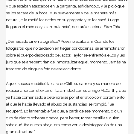
y que estaban atascados en la garganta, asfixiándolo, y le pidió que
se los sacara de la boca. Muy suavemente y de la manera más
natural, ella metió los dedos en su garganta y se los sacó. Luego
llegaron el médico y la ambulancia”, declaró el actor a
Film Talk
.
¿Demasiado cinematográfico? Pues no acaba ahí. Cuando los
fotógrafos, que no tardaron en llegar por docenas, se arremolinaron
sobre el cuerpo destrozado del actor, Taylor se enfrentó a ellos y les
juró que se arrepentirían de inmortalizar aquel momento. Jamás ha
trascendido ninguna foto de ese accidente.
Aquel suceso modificó la cara de Clift, su carrera y su manera de
relacionarse con el exterior. La amistad con su amigo McCarthy, que
ya había comenzado a deteriorarse por el errático comportamiento
al que le había llevado el abuso de sustancias, se rompió. “Se
recuperó. Lo lamentable fue que, a partir de ese momento, dio un
giro de ciento ochenta grados, para beber, tomar pastillas, quién
sabe qué. Iba cuesta abajo, era como ver la desintegración de una
gran estructura”.