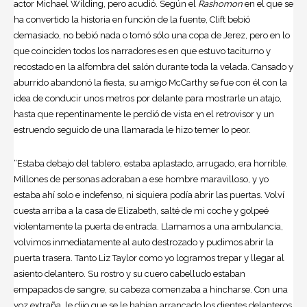
actor Michael Wilding, pero acudió. Según el
Rashomon
en el que se
ha convertido la historia en función de la fuente, Clift bebió
demasiado, no bebió nada o tomó sólo una copa de Jerez, pero en lo
que coinciden todos los narradores es en que estuvo taciturno y
recostado en la alfombra del salón durante toda la velada. Cansado y
aburrido abandonó la fiesta, su amigo McCarthy se fue con él con la
idea de conducir unos metros por delante para mostrarle un atajo,
hasta que repentinamente le perdió de vista en el retrovisor y un
estruendo seguido de una llamarada le hizo temer lo peor.
“Estaba debajo del tablero, estaba aplastado, arrugado, era horrible.
Millones de personas adoraban a ese hombre maravilloso, y yo
estaba ahí solo e indefenso, ni siquiera podía abrir las puertas. Volví
cuesta arriba a la casa de Elizabeth, salté de mi coche y golpeé
violentamente la puerta de entrada. Llamamos a una ambulancia,
volvimos inmediatamente al auto destrozado y pudimos abrir la
puerta trasera. Tanto Liz Taylor como yo logramos trepar y llegar al
asiento delantero. Su rostro y su cuero cabelludo estaban
empapados de sangre, su cabeza comenzaba a hincharse. Con una
voz extraña, le dijo que se le habían arrancado los dientes delanteros