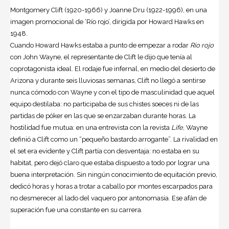
Montgomery Clift (1920-1966) y Joanne Dru (1922-1996), en una
imagen promocional de ‘Río rojo’, dirigida por Howard Hawks en
1948.
Cuando Howard Hawks estaba a punto de empezar a rodar
Río rojo
con John Wayne, el representante de Clift le dijo que tenía al
coprotagonista ideal. El rodaje fue infernal, en medio del desierto de
Arizona y durante seis lluviosas semanas, Clift no llegó a sentirse
nunca cómodo con Wayne y con el tipo de masculinidad que aquel
equipo destilaba: no participaba de sus chistes soeces ni de las
partidas de póker en las que se enzarzaban durante horas. La
hostilidad fue mutua: en una entrevista con la revista
Life
, Wayne
definió a Clift como un “pequeño bastardo arrogante”. La rivalidad en
el set era evidente y Clift partía con desventaja: no estaba en su
habitat, pero dejó claro que estaba dispuesto a todo por lograr una
buena interpretación. Sin ningún conocimiento de equitación previo,
dedicó horas y horas a trotar a caballo por montes escarpados para
no desmerecer al lado del vaquero por antonomasia. Ese afán de
superación fue una constante en su carrera.