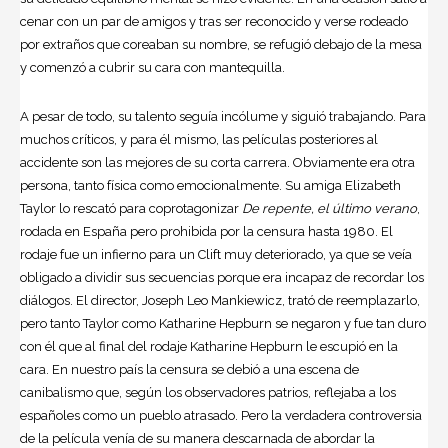
cenar con un par de amigos y tras ser reconocido y verse rodeado
por extraños que coreaban su nombre, se refugió debajo de la mesa
y comenzó a cubrir su cara con mantequilla.
A pesar de todo, su talento seguía incólume y siguió trabajando. Para
muchos críticos, y para él mismo, las películas posteriores al
accidente son las mejores de su corta carrera. Obviamente era otra
persona, tanto física como emocionalmente. Su amiga Elizabeth
Taylor lo rescató para coprotagonizar
De repente, el último verano
,
rodada en España pero prohibida por la censura hasta 1980. El
rodaje fue un infierno para un Clift muy deteriorado, ya que se veía
obligado a dividir sus secuencias porque era incapaz de recordar los
diálogos. El director, Joseph Leo Mankiewicz, trató de reemplazarlo,
pero tanto Taylor como Katharine Hepburn se negaron y fue tan duro
con él que al final del rodaje Katharine Hepburn le escupió en la
cara. En nuestro país la censura se debió a una escena de
canibalismo que, según los observadores patrios, reflejaba a los
españoles como un pueblo atrasado. Pero la verdadera controversia
de la película venía de su manera descarnada de abordar la