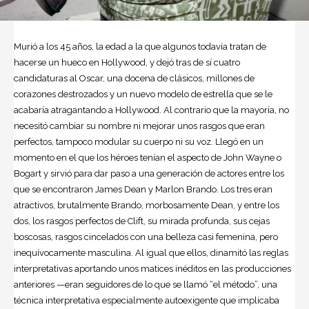
Murió a los 45 años, la edad a la que algunos todavía tratan de
hacerse un hueco en Hollywood, y dejó tras de sí cuatro
candidaturas al Oscar, una docena de clásicos, millones de
corazones destrozados y un nuevo modelo de estrella que se le
acabaría atragantando a Hollywood. Al contrario que la mayoría, no
necesitó cambiar su nombre ni mejorar unos rasgos que eran
perfectos, tampoco modular su cuerpo ni su voz. Llegó en un
momento en el que los héroes tenían el aspecto de John Wayne o
Bogart y sirvió para dar paso a una generación de actores entre los
que se encontraron James Dean y Marlon Brando. Los tres eran
atractivos, brutalmente Brando, morbosamente Dean, y entre los
dos, los rasgos perfectos de Clift, su mirada profunda, sus cejas
boscosas, rasgos cincelados con una belleza casi femenina, pero
inequívocamente masculina. Al igual que ellos, dinamitó las reglas
interpretativas aportando unos matices inéditos en las producciones
anteriores —eran seguidores de lo que se llamó “el método”, una
técnica interpretativa especialmente autoexigente que implicaba