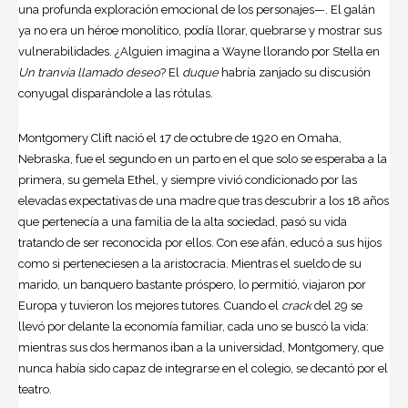
una profunda exploración emocional de los personajes—. El galán
ya no era un héroe monolítico, podía llorar, quebrarse y mostrar sus
vulnerabilidades. ¿Alguien imagina a Wayne llorando por Stella en
Un tranvía llamado deseo
? El
duque
habría zanjado su discusión
conyugal disparándole a las rótulas.
Montgomery Clift nació el 17 de octubre de 1920 en Omaha,
Nebraska, fue el segundo en un parto en el que solo se esperaba a la
primera, su gemela Ethel, y siempre vivió condicionado por las
elevadas expectativas de una madre que tras descubrir a los 18 años
que pertenecía a una familia de la alta sociedad, pasó su vida
tratando de ser reconocida por ellos. Con ese afán, educó a sus hijos
como si perteneciesen a la aristocracia. Mientras el sueldo de su
marido, un banquero bastante próspero, lo permitió, viajaron por
Europa y tuvieron los mejores tutores. Cuando el
crack
del 29 se
llevó por delante la economía familiar, cada uno se buscó la vida:
mientras sus dos hermanos iban a la universidad, Montgomery, que
nunca había sido capaz de integrarse en el colegio, se decantó por el
teatro.