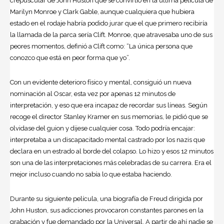
crepuscular de John Huston que se convirtió en la última película de
Marilyn Monroe y Clark Gable, aunque cualquiera que hubiera
estado en el rodaje habría podido jurar que el que primero recibiría
la llamada de la parca sería Clift. Monroe, que atravesaba uno de sus
peores momentos, definió a Clift como: “La única persona que
conozco que está en peor forma que yo”.
Con un evidente deterioro físico y mental, consiguió un nueva
nominación al Oscar, esta vez por apenas 12 minutos de
interpretación, y eso que era incapaz de recordar sus líneas. Según
recoge el director Stanley Kramer en sus memorias, le pidió que se
olvidase del guion y dijese cualquier cosa. Todo podría encajar:
interpretaba a un discapacitado mental castrado por los nazis que
declara en un estrado al borde del colapso. Lo hizo y esos 12 minutos
son una de las interpretaciones más celebradas de su carrera. Era el
mejor incluso cuando no sabía lo que estaba haciendo.
Durante su siguiente película, una biografía de Freud dirigida por
John Huston, sus adicciones provocaron constantes parones en la
grabación y fue demandado por la Universal. A partir de ahí nadie se