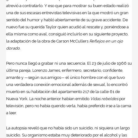
atrevió a contratarlo. Y eso que para mostrar su buen estado realizó
una de sus escasas entrevistas televisivas en la que mostró un gran
sentido del humor y habló abiertamente de su grave accidente. De
nuevo fue su querida Taylor quien acudió al rescate y, poniéndose a
ella misma como aval, consiguió incluirlo en su siguiente proyecto,
la adaptación de la obra de Carson McCullers
Reflejos en un ojo
dorado
.
Pero nunca llegó a grabar ni una secuencia. El 23 de julio de 1966 su
última pareja, Lorenzo James, enfermero, secretario, confidente,
amante y —según sus amigos— el único hombre con el que tuvo
una verdadera conexión emocional además de sexual, lo encontró
muerto en su habitación del apartamento 217 de la calle 61 de
Nueva York. La noche anterior habían emitido
Vidas rebeldes
por
televisión, pero no había querido verla, había preferido irse a la cama
a leer.
La autopsia reveló que no había sido un suicidio, ni siquiera un largo
suicidio. Su organismo estaba muy deteriorado por el alcohol y las