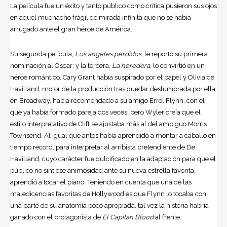
La película fue un éxito y tanto público como crítica pusieron sus ojos
en aquel muchacho frágil de mirada infinita que no se había
arrugado ante el gran héroe de América.
Su segunda película,
Los ángeles perdidos
, le reportó su primera
nominación al Oscar; y la tercera,
La heredera
, lo convirtió en un
héroe romántico. Cary Grant había suspirado por el papel y Olivia de
Havilland, motor de la producción tras quedar deslumbrada por ella
en Broadway, había recomendado a su amigo Errol Flynn, con el
que ya había formado pareja dos veces, pero Wyler creía que el
estilo interpretativo de Clift se ajustaba más al del ambiguo Morris
Townsend. Al igual que antes había aprendido a montar a caballo en
tiempo record, para interpretar al arribista pretendiente de De
Havilland, cuyo carácter fue dulcificado en la adaptación para que el
público no sintiese animosidad ante su nueva estrella favorita,
aprendió a tocar el piano. Teniendo en cuenta que una de las
maledicencias favoritas de Hollywood es que Flynn lo tocaba con
una parte de su anatomía poco apropiada, tal vez la historia habría
ganado con el protagonista de
El Capitán Blood
al frente.