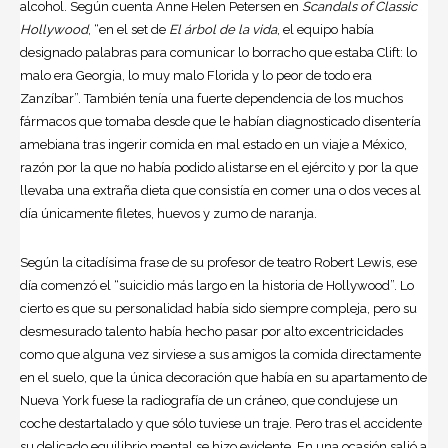
alcohol. Según cuenta Anne Helen Petersen en
Scandals of Classic
Hollywood
, “en el set de
El árbol de la vida
, el equipo había
designado palabras para comunicar lo borracho que estaba Clift: lo
malo era Georgia, lo muy malo Florida y lo peor de todo era
Zanzíbar”. También tenía una fuerte dependencia de los muchos
fármacos que tomaba desde que le habían diagnosticado disentería
amebiana tras ingerir comida en mal estado en un viaje a México,
razón por la que no había podido alistarse en el ejército y por la que
llevaba una extraña dieta que consistía en comer una o dos veces al
día únicamente filetes, huevos y zumo de naranja.
Según la citadísima frase de su profesor de teatro Robert Lewis, ese
día comenzó el “suicidio más largo en la historia de Hollywood”. Lo
cierto es que su personalidad había sido siempre compleja, pero su
desmesurado talento había hecho pasar por alto excentricidades
como que alguna vez sirviese a sus amigos la comida directamente
en el suelo, que la única decoración que había en su apartamento de
Nueva York fuese la radiografía de un cráneo, que condujese un
coche destartalado y que sólo tuviese un traje. Pero tras el accidente
su delicado equilibrio mental se hizo evidente. En una ocasión salió a