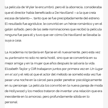
La película de Wyler le encumbró, pero él la aborrecía, consideraba
que el director había beneficiado a De Havilland —a la que creía
escasa de talento—, tanto que se fue precipitadamente del estreno.
El resultado fue agridulce, le convirtió en un héroe romántico y en el
galán soñado, pero de las siete nominaciones que recibió la película
ninguna fue para él y tuvo que ver cómo De Havilland se llevaba la
suya a casa.
La Academia no tardaría en fijarse en él nuevamente, pero esta vez
su
partenaire
no solo no sería hostil, sino que se convertiría en su
mejor amiga y en la mujer que años después le salvaría la vida.
Elizabeth Taylor y Clift trabajaron juntos por primera vez en
Un lugar
en el sol
y el reto al que el actor del método se sometió esta vez fue
pasar una noche en la cárcel para poder penetrar psicológicamente
en su personaje. La película los convirtió en la nueva pareja de moda
de Hollywood y los medios trataron de inventar una relación que era
inexistente en lo amoroso, pero profundamente sólida en lo
personal.