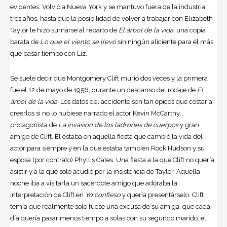
evidentes. Volvió a Nueva York y se mantuvo fuera de la industria
tres años, hasta que la posibilidad de volver a trabajar con Elizabeth
Taylor le hizo sumarse al reparto de
El árbol de la vida
, una copia
barata de
Lo que el viento se llevó
sin ningún aliciente para él más
que pasar tiempo con Liz.
Se suele decir que Montgomery Clift murió dos veces y la primera
fue el 12 de mayo de 1956, durante un descanso del rodaje de
El
árbol de la vida
. Los datos del accidente son tan épicos que costaría
creerlos si no lo hubiese narrado el actor Kevin McCarthy,
protagonista de
La invasión de los ladrones de cuerpos
y gran
amigo de Clift. Él estaba en aquella fiesta que cambió la vida del
actor para siempre y en la que estaba también Rock Hudson y su
esposa (por contrato) Phyllis Gates. Una fiesta a la que Clift no quería
asistir y a la que solo acudió por la insistencia de Taylor. Aquella
noche iba a visitarla un sacerdote amigo que adoraba la
interpretación de Clift en
Yo confieso
y quería presentárselo. Clift
temía que realmente solo fuese una excusa de su amiga, que cada
día quería pasar menos tiempo a solas con su segundo marido, el