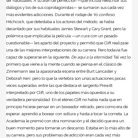
ser habituales. A su afán de perfección —que incluía reescribir sus
diálogos y los de sus coprotagonistas— se sumaron sus cada vez
más evidentes adicciones. Durante el rodaje de
Yo confieso
,
Hitchcock, que detestaba a los actores del método, se había
decantado por sus habituales James Stewart y Cary Grant, pero la
polémica que implicaba la película —un cura con un pasado
cuestionable— les apartó del proyecto y permitió que Clift realizase
una de las mejores interpretaciones de su carrera. Pero todavía fue
capaz de superarse en la siguiente,
De aquí a la eternidad
. Tal vez lo
primero que viene a la mente cuando se piensa en el clásico de
Zinnemann sea la apasionada escena entre Burt Lancaster y
Deborah Kerr, pero lo que la vertebra son unas actuaciones pocas
veces superadas, entre las que destaca el sargento Prewitt
interpretado por Clift, uno de los papeles más opuestos a su
verdadera personalidad. En el etéreo Clift no había nada que en
principio hiciese pensar en un boxeador retirado, pero como era de
esperar, aprendió a boxear con soltura y hasta a tocar la corneta. La
Academia le premió con otra nominación y él decidió que era un
buen momento para tomarse un descanso. Estaba en lo más alto de
su carrera, pero sus problemas de adicción eran cada vez más