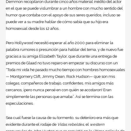
Demmon recopilaron durante cinco años material inédito del actor
en el que se puede vislumbrar a un hombre con mucho sentido del
humor que contaba con el apoyo de sus seres queridos, incluso se
puede ver a su madre hablar de cómo sabía que su hijo era
homosexual desde los 12 años.
Pero Hollywood necesitó esperar al año 2000 para eliminar la
palabra rumores o presunción para hablar del tema, y de nuevo fue
gracias a su amiga Elizabeth Taylor, que durante una entrega de
premios de Glaad no tuvo reparo en empezar su discurso con un
“Toda mi vida he pasado mucho tiempo con hombres homosexuales
— Montgomery Clift, Jimmy Dean, Rock Hudson— que son mis
colegas, compañeros de trabajo, confidentes, mis amigos más
cercanos, ¡pero nunca pensé en con quién se acostaron! Eran
simplemente las personas que amaba”. Así se termina con las
especulaciones.
Sea cual fuese la causa de su tormento, su deterioro era más que
evidente durante el rodaje de
Vidas rebeldes
, el
western