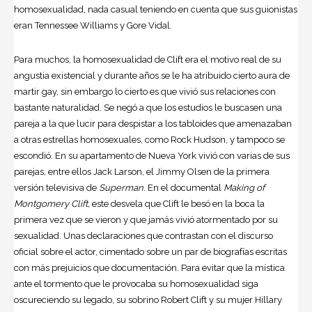
homosexualidad, nada casual teniendo en cuenta que sus guionistas
eran Tennessee Williams y Gore Vidal.
Para muchos, la homosexualidad de Clift era el motivo real de su
angustia existencial y durante años se le ha atribuido cierto aura de
martir gay, sin embargo lo cierto es que vivió sus relaciones con
bastante naturalidad. Se negó a que los estudios le buscasen una
pareja a la que lucir para despistar a los tabloides que amenazaban
a otras estrellas homosexuales, como Rock Hudson, y tampoco se
escondió. En su apartamento de Nueva York vivió con varias de sus
parejas, entre ellos Jack Larson, el Jimmy Olsen de la primera
versión televisiva de
Superman
. En el documental
Making of
Montgomery Clift,
este desvela que Clift le besó en la boca la
primera vez que se vieron y que jamás vivió atormentado por su
sexualidad. Unas declaraciones que contrastan con el discurso
oficial sobre el actor, cimentado sobre un par de biografías escritas
con más prejuicios que documentación. Para evitar que la mística
ante el tormento que le provocaba su homosexualidad siga
oscureciendo su legado, su sobrino Robert Clift y su mujer Hillary