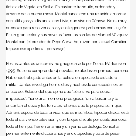
ficticia de Vigata, en Sicilia. Es bastante tranquilo, ordenado y
amante de la buena mesa. Montalbano tiene una relación amorosa
con altibajos y a distancia con Livia, que vive en Génova. No es muy
ortodoxo para resolver casos y eso le genera problemas con su jefe.
Es un gran lector y sus novelas favoritas son las de Manuel Vázquez
Montalbán (el creador de Pepe Carvalho, razón por la cual Camilieri
le puso ese apellido al personaje).
Kostas Jaritos es un comisario griego creado por Petros Márkaris en
1995. Su serie comprende 14 novelas, relatadas en primera persona.
Habiendo trabajado antes en la policía en épocas de dictadura
militar, Jaritos investiga homicidios y hechos de corrupción; es un
crítico del Estado, del que opina que “sólo sirve para cobrar
impuestos”. Tiene una memoria prodigiosa, fuma bastante y le
encantan el ouzo y los tomates rellenos que le prepara su mujer,
Adrianí, esposa de toda la vida, que es insufrible, hipocondríaca, está
todo el día viendo televisión y con la que discute por cualquier cosa
todo el tiempo. Tienen una hija y un yerno cardiólogo. Consulta
permanentemente diccionarios y enciclopedias y trata de pasar