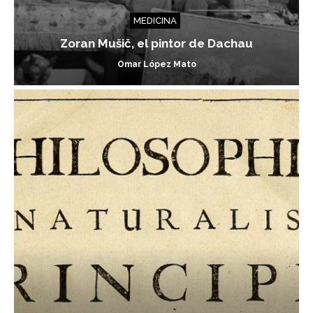
MEDICINA
Zoran Mušič, el pintor de Dachau
Omar López Mato