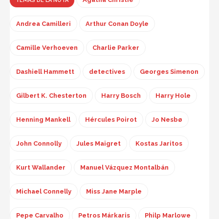
TEMAS DE LA NOTA
Andrea Camilleri
Arthur Conan Doyle
Camille Verhoeven
Charlie Parker
Dashiell Hammett
detectives
Georges Simenon
Gilbert K. Chesterton
Harry Bosch
Harry Hole
Henning Mankell
Hércules Poirot
Jo Nesbø
John Connolly
Jules Maigret
Kostas Jaritos
Kurt Wallander
Manuel Vázquez Montalbán
Michael Connelly
Miss Jane Marple
Pepe Carvalho
Petros Márkaris
Philp Marlowe