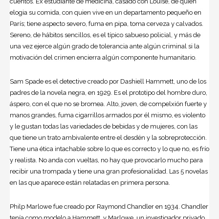
cuentos. Ex estudiante de medicina, casado con Louise, de quien
elogia su comida, con quien vive en un departamento pequeño en
París; tiene aspecto severo, fuma en pipa, toma cerveza y calvados.
Sereno, de hábitos sencillos, es el típico sabueso policial, y más de
una vez ejerce algún grado de tolerancia ante algún criminal si la
motivación del crimen encierra algún componente humanitario.
Sam Spade es el detective creado por Dashiell Hammett, uno de los
padres de la novela negra, en 1929. Es el prototipo del hombre duro,
áspero, con el que no se bromea. Alto, joven, de compelxión fuerte y
manos grandes, fuma cigarrillos armados por él mismo, es violento
y le gustan todas las variedades de bebidas y de mujeres, con las
que tiene un trato ambivalente entre el desdén y la sobreprotección.
Tiene una ética intachable sobre lo que es correcto y lo que no, es frío
y realista. No anda con vueltas, no hay que provocarlo mucho para
recibir una trompada y tiene una gran profesionalidad. Las 5 novelas
en las que aparece están relatadas en primera persona.
Philp Marlowe fue creado por Raymond Chandler en 1934. Chandler
tenía como modelo a Hammett, y Marlowe, un investigador privado