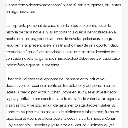
Tienen como denominador común, eso sí, ser inteligentes, brillantes
en algunos casos.
La impronta personal de cada uno de ellos suele enriquecer la
historia de cada novela, y su importancia queda demostrada en el
hecho de que los grandes autores de novelas policíacas o negras
recurren a su presencia en más (mucho más) de una oportunidad,
creando así “series” de historias en las que el mismo detective (que
con cada novela va ganando más adeptos) debe resolver cada caso
indescifrable que se le presenta.
Sherlock Holmes es el epítome del pensamiento inductivo-
deductivo, del reconocimiento de los detalles y del pensamiento
lateral. Creado por Arthur Conan Doyle en 1887, es el investigador
sagaz y brillante por excelencia, a lo que añade valentía, arrogancia
y sarcasmo. Vive solo en un departamento alquilado en Baker St,
Londres; su piso es una mezcla de biblioteca y laboratorio, fuma en
pipa, toca el violín, es aficionado a la cocaína y a la música. Conan
Doyle escribió 4 novelas y 56 relatos de Sherlock Holmes, cuyas