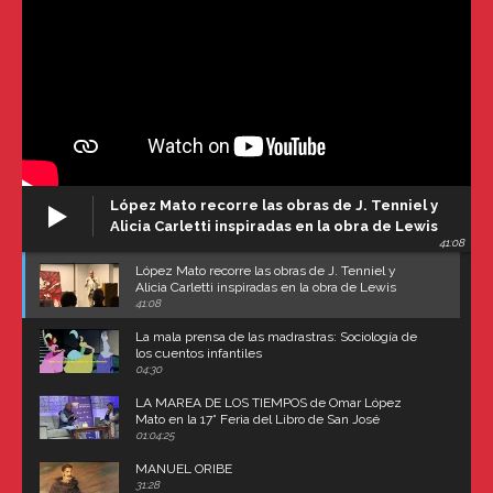
López Mato recorre las obras de J. Tenniel y
Alicia Carletti inspiradas en la obra de Lewis
41:08
Carroll
López Mato recorre las obras de J. Tenniel y
Alicia Carletti inspiradas en la obra de Lewis
Carroll
41:08
La mala prensa de las madrastras: Sociología de
los cuentos infantiles
04:30
LA MAREA DE LOS TIEMPOS de Omar López
Mato en la 17° Feria del Libro de San José
(Uruguay)
01:04:25
MANUEL ORIBE
31:28