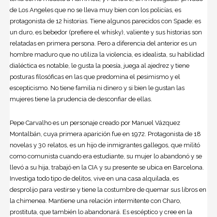
de Los Angeles que no se lleva muy bien con los policías, es
protagonista de 12 historias. Tiene algunos parecidos con Spade: es
un duro, es bebedor (prefiere el whisky), valiente y sus historias son
relatadas en primera persona. Pero a diferencia del anterior es un
hombre maduro que no utiliza la violencia, es idealista, su habilidad
dialéctica es notable, le gusta la poesía, juega al ajedrez y tiene
posturas filosóficas en las que predomina el pesimismo y el
escepticismo. No tiene familia ni dinero y si bien le gustan las
mujeres tiene la prudencia de desconfiar de ellas.
Pepe Carvalho es un personaje creado por Manuel Vázquez
Montalbán, cuya primera aparición fue en 1972. Protagonista de 18
novelas y 30 relatos, es un hijo de inmigrantes gallegos, que militó
como comunista cuando era estudiante, su mujer lo abandonó y se
llevó a su hija, trabajó en la CIA y su presente se ubica en Barcelona.
Investiga todo tipo de delitos, vive en una casa alquilada, es
desprolijo para vestirse y tiene la costumbre de quemar sus libros en
la chimenea. Mantiene una relación intermitente con Charo,
prostituta, que también lo abandonará. Es escéptico y cree en la