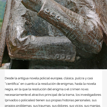
Desde la antigua novela policial europea, clásica, pulcra y casi
“científica” en cuanto a la resolución de enigmas, hasta la novela
negra, en la que la resolución del enigma o el crimen no es
necesariamente el atractivo principal de la trama, los investigadores
(privados o policiales) tienen sus propias historias personales, sus
propios problemas, sus traumas, sus dolores, sus vicios, sus manías.