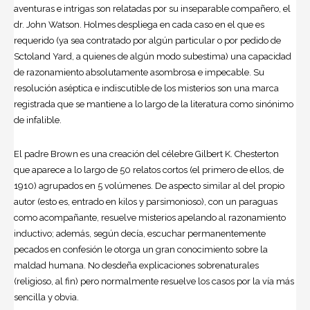
aventuras e intrigas son relatadas por su inseparable compañero, el
dr. John Watson. Holmes despliega en cada caso en el que es
requerido (ya sea contratado por algún particular o por pedido de
Sctoland Yard, a quienes de algún modo subestima) una capacidad
de razonamiento absolutamente asombrosa e impecable. Su
resolución aséptica e indiscutible de los misterios son una marca
registrada que se mantiene a lo largo de la literatura como sinónimo
de infalible.
El padre Brown es una creación del célebre Gilbert K. Chesterton
que aparece a lo largo de 50 relatos cortos (el primero de ellos, de
1910) agrupados en 5 volúmenes. De aspecto similar al del propio
autor (esto es, entrado en kilos y parsimonioso), con un paraguas
como acompañante, resuelve misterios apelando al razonamiento
inductivo; además, según decía, escuchar permanentemente
pecados en confesión le otorga un gran conocimiento sobre la
maldad humana. No desdeña explicaciones sobrenaturales
(religioso, al fin) pero normalmente resuelve los casos por la vía más
sencilla y obvia.