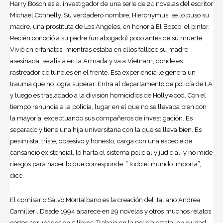
Harry Bosch es el investigador de una serie de 24 novelas del escritor
Michael Connelly. Su verdadero nombre, Hieronymus, se lo puso su
madre, una prostituta de Los Angeles, en honor a El Bosco, el pintor.
Recién conoció a su padre (un abogado) poco antes de su muerte.
Vivió en orfanatos, mientras estaba en ellos fallece su madre
asesinada, se alista en la Armada y va a Vietnam, donde es
rastreador de túneles en el frente. Esa experiencia le genera un
trauma que no logra superar. Entra al departamento de policía de LA
y luego es trasladado a la división homicidios de Hollywood. Con el
tiempo renuncia a la policía, lugar en el que no se llevaba bien con
la mayoría, exceptuando sus compañeros de investigación. Es
separado y tiene una hija universitaria con la que se lleva bien. Es
pesimista, triste, obsesivo y honesto; carga con una especie de
cansancio existencial, lo harta el sistema policial y judicial, y no mide
riesgos para hacer lo que corresponde. “Todo el mundo importa”,
dice.
El comisario Salvo Montalbano es la creación del italiano Andrea
Camilleri. Desde 1994 aparece en 29 novelas y otros muchos relatos
cortos agrupados en 5 libros. Trabaja en la policía estatal en ciudad