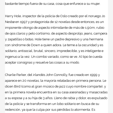
bastante tiempo fuera de su casa, cosa que enfurece a su mujer.
Harry Hole, inspector de la policía de Oslo creado por el noruego Jo
Nesbø en 1997 y protagonista de 12 novelas desde entonces, es un
imponente vikingo de aspecto intimidante de más de 1,90m, rubio
de ojos claros y pelo cortísimo, de aspecto desprolijo, jeans, campera
y zapatillas o botas. Hole tiene un padre depresivo y una hermana
con síndrome de Down a quien adora. Le teme a la oscuridad y es
solitario, antisocial, brutal, sincero, impredecible, y es inteligente e
ingenuo a la vez. Un combo variado, como se ve. Al tipo le cuesta
aceptar consignas y resuelve las cosas a su modo.
Charlie Parker, del irlandés John Connolly, fue creado en 1999 y
aparece en 20 novelas, la mayoría relatadas en primera persona. Le
dicen Bird (como al gran músico de jazz cuyo nombre comparte), y
en la primera novela encuentra en su casa asesinadas y masacradas
a su esposa y a su hija de 3 años. Lleno de rabia y dolor, es expulsado
de la policía y se transforma en un lobo solitario en busca de su
redención, ya que la culpa por sus pérdidas lo atormenta. Es