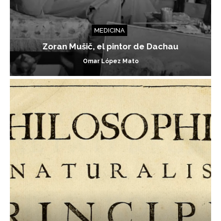
MEDICINA
Zoran Mušič, el pintor de Dachau
Omar López Mato