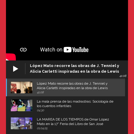
López Mato recorre las obras de J. Tenniel y
Alicia Carletti inspiradas en la obra de Lewis
41:08
Carroll
López Mato recorre las obras de J. Tenniel y
Alicia Carletti inspiradas en la obra de Lewis
Carroll
41:08
La mala prensa de las madrastras: Sociología de
los cuentos infantiles
04:30
LA MAREA DE LOS TIEMPOS de Omar López
Mato en la 17° Feria del Libro de San José
(Uruguay)
01:04:25