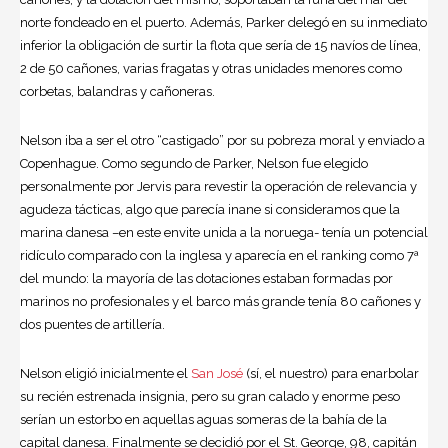
norte fondeado en el puerto. Además, Parker delegó en su inmediato
inferior la obligación de surtir la flota que sería de 15 navíos de línea,
2 de 50 cañones, varias fragatas y otras unidades menores como
corbetas, balandras y cañoneras.
Nelson iba a ser el otro “castigado” por su pobreza moral y enviado a
Copenhague. Como segundo de Parker, Nelson fue elegido
personalmente por Jervis para revestir la operación de relevancia y
agudeza tácticas, algo que parecía inane si consideramos que la
marina danesa –en este envite unida a la noruega- tenía un potencial
ridículo comparado con la inglesa y aparecía en el ranking como 7ª
del mundo: la mayoría de las dotaciones estaban formadas por
marinos no profesionales y el barco más grande tenía 80 cañones y
dos puentes de artillería.
Nelson eligió inicialmente el
San José
(sí, el nuestro) para enarbolar
su recién estrenada insignia, pero su gran calado y enorme peso
serían un estorbo en aquellas aguas someras de la bahía de la
capital danesa. Finalmente se decidió por el St. George, 98, capitán