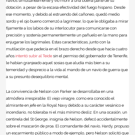
navíos simultáneamente y vio morir a una buena parte de su
dotación, a pesar de la escasa efectividad del fuego hispano. Desde
ese momento, y debido al estruendo del cañoneo, quedó medio
sordo y el ojo bueno comenzó a lagrimear, lo que le obligaba a mirar
fijamente a los labios de su interlocutor para comunicarse con
precisión y sostenía permanentemente un pañuelo en la mano para
enjugarse los lagrimales. Estas características, junto con la
mutilación que padecía en el brazo derecho desde que hacía cuatro
años
intentó subir al Teide
sin el permiso del gobernador de Tenerife,
le habían granjeado aquel sosias que aludía más bien a su
temeridad y desprecio a la vida al mando de un navío de guerra que
a su presunto desequilibrio mental.
La convivencia de Nelson con Parker se desarrollaba en una
atmósfera irrespirable. El viejo vinagre, como era conocido el
almirante en jefe en la Royal Navy debido a su carácter vesánico e
incendiario, no toleraba ni el más mínimo desliz. En una ocasión, un
centinela del St George, insignia de Nelson, defecó accidentalmente
sobre el mascarón de proa. El comandante del navío, Hardy, propuso
un escarmiento público a modo de ejemplo, pero Nelson solicitó que