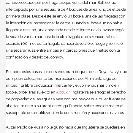
danés escoltado por dos fragatas que venía del mar Báltico fue
interceptado por una escuadra de 5 buques de línea, uno de ellos de
primera clase. Desde éste se envió un bote a una de las fragatas con
la intención de inspeccionar la carga. Cuando el bote aún no había
llegado a destino, una andanada desde el tercer navío invasor segó
la vida de varios marinos de la otra fragata que se encontraba a
escasos 100 metros. La fragata danesa devolvió el fuego y se inició
una escaramuza entre ambas embarcaciones que finalizó con la
confiscación y desvío del convoy.
En todos estos casos, los corsarios eran buques de la Royal Navy, que
cumplían celosamente las instrucciones del Almirantazago de
impedir la libre circulación mercante y el comercio marítimo en
todo el orbe. Tras su éxito en
Aboukir
, Inglaterra se arrogó el derecho
de propiedad de las aguas y veía con malos ojos cualquier fuente de
abastecimiento a su archi-enemiga Francia, sobre todo de material
susceptible de ser utilizado en la construcción y accesorios navales.
Al zar Pablo de Rusia no le gustó nada que Inglaterra se quedara en