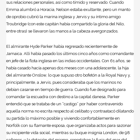
sus relaciones personales, así como tímido y reservado. Cuando
Emma alumbró a Horacia, Nelson estaba exultante, pero un manto
de oprobio cubrió la marina inglesa y Jervis y su íntimo amigo
Troubridge (con este capitán había compartido la gloria del Nilo,
entre otras) se llevaron las manos a la cabeza avergonzados.
El almirante Hyde Parker había regresado recientemente de
Jamaica. Allí había pasado los últimos cinco años como comandante
en jefe de la flota inglesa en las indias occidentales. Con 61 años, se
había casado hacía apenas dos meses con una adolescente, la hija
del almirante Onslow, lo que supuso otro bofetón a la Royal Navy y,
principalmente, a Jervis, pues consideraba que los marinos no
debían casarse en tiempo de guerra. Cuando fue designado para
comandar la escuadra con destino a la capital danesa, Parker
entendió que se trataba de un “castigo” por haber contravenido
aquella norma no escrita respecto al celibato y contraatacó dilatando
su partida lo máximo posible y viviendo confortablemente en
Norfolk con su flamante esposa, que organizaba actos para sazonar
su incipiente vida social, mientras su buque insignia London, de 98
cañones, y la dotación del mismo, soportaban la furia del mar del