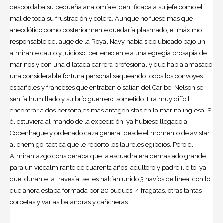
desbordaba su pequeña anatomía e identificaba a su jefe como el
mal de toda su frustración y cólera. Aunque no fuese más que
anecdótico como posteriormente quedaría plasmado, el máximo
responsable del auge de la Royal Navy había sido ubicado bajo un
almirante cauto y juicioso, perteneciente a una egregia prosapia de
marinos y con una dilatada carrera profesional y que había amasado
una considerable fortuna personal saqueando todos los convoyes
españoles y franceses que entraban o salían del Caribe. Nelson se
sentía humillado y su brío guerrero, sometido. Era muy difícil
encontrar a dos personajes más antagonistas en la marina inglesa. Si
él estuviera al mando de la expedición, ya hubiese llegado a
Copenhague y ordenado caza general desde el momento de avistar
al enemigo, táctica que le reportó los laureles egipcios. Pero el
Almirantazgo consideraba que la escuadra era demasiado grande
para un vicealmirante de cuarenta años, adúltero y padre ilícito, ya
que, durante la travesía, se les habían unido 3 navíos de línea, con lo
que ahora estaba formada por 20 buques, 4 fragatas, otras tantas
corbetas y varias balandras y cañoneras.