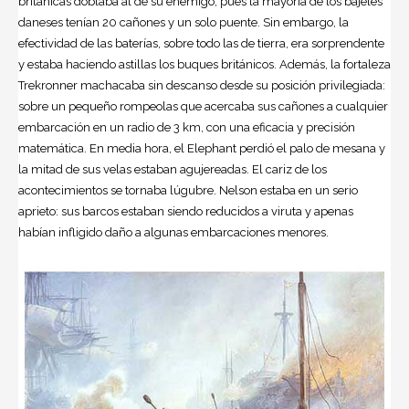
británicas doblaba al de su enemigo, pues la mayoría de los bajeles
daneses tenían 20 cañones y un solo puente. Sin embargo, la
efectividad de las baterías, sobre todo las de tierra, era sorprendente
y estaba haciendo astillas los buques británicos. Además, la fortaleza
Trekronner machacaba sin descanso desde su posición privilegiada:
sobre un pequeño rompeolas que acercaba sus cañones a cualquier
embarcación en un radio de 3 km, con una eficacia y precisión
matemática. En media hora, el Elephant perdió el palo de mesana y
la mitad de sus velas estaban agujereadas. El cariz de los
acontecimientos se tornaba lúgubre. Nelson estaba en un serio
aprieto: sus barcos estaban siendo reducidos a viruta y apenas
habían infligido daño a algunas embarcaciones menores.