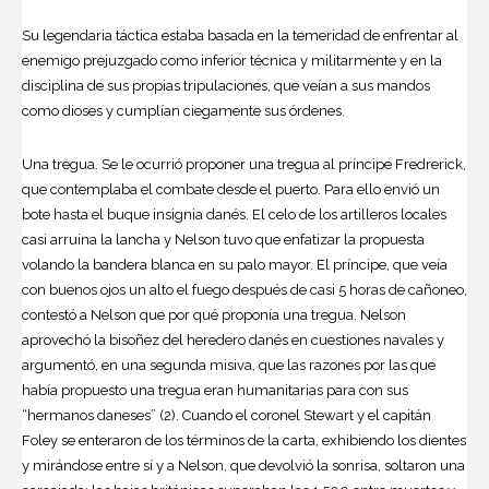
Su legendaria táctica estaba basada en la temeridad de enfrentar al
enemigo prejuzgado como inferior técnica y militarmente y en la
disciplina de sus propias tripulaciones, que veían a sus mandos
como dioses y cumplían ciegamente sus órdenes.
Una tregua. Se le ocurrió proponer una tregua al príncipe Fredrerick,
que contemplaba el combate desde el puerto. Para ello envió un
bote hasta el buque insignia danés. El celo de los artilleros locales
casi arruina la lancha y Nelson tuvo que enfatizar la propuesta
volando la bandera blanca en su palo mayor. El príncipe, que veía
con buenos ojos un alto el fuego después de casi 5 horas de cañoneo,
contestó a Nelson que por qué proponía una tregua. Nelson
aprovechó la bisoñez del heredero danés en cuestiones navales y
argumentó, en una segunda misiva, que las razones por las que
había propuesto una tregua eran humanitarias para con sus
“hermanos daneses” (2). Cuando el coronel Stewart y el capitán
Foley se enteraron de los términos de la carta, exhibiendo los dientes
y mirándose entre sí y a Nelson, que devolvió la sonrisa, soltaron una