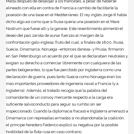
Malta después de desalojar a los franceses, a pesar de haberse
alineado con ella en contra de Francia a cambio de facilitarle la
posesión de una base en el Mediterráneo. El rey inglés Jorge III había
dicho algo así como que si Rusia quería una posesión en el Mare
Nostrum que fuese allí y la ganase. Este resentimiento alimentó el
deseo del país zarista de aunar fuerzas al margen de la
confrontación galo-inglesa, fruto del cual, a finales de 1800, Rusia,
Suecia, Dinamarca, Noruega –entonces danesa- y Prusia, firmaron
en San Petersburgo un acuerdo por el que se declaraban neutrales y
exigían su derecho a comerciar libremente con cualquiera de las
partes beligerantes, lo que fue percibido por Inglaterra como una
declaración de guerra, pues tanto Suecia como Noruega eran los
más importantes proveedores de ingeniería naval a Francia (y a
Inglaterra). Además, el tratado recogía que la palabra del
comandante de un convoy mercante respecto a la carga era
suficiente salvoconducto para seguir su rumbo sin ser
inspeccionado. Cuando la diplomacia fracasó e Inglaterra amenazó a
Dinamarca con represalias armadas si no abandonaba la coalición,
el príncipe heredero Federico explicó su negativa por la posible
hostilidad de la flota rusa en caso contrario.