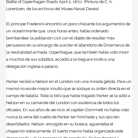
Battle of Copenhagen Roads April 2, 1801. (Pintura de C. A.
Lorentzen, de los archivos del Museo Naval Danés)
El príncipe Frederick encontró un poco chocante los argumentos de
un vicealmirante que, unos horas antes, había ordenado
bombardear la población civil con el objeto de resultar más
persuasivo en su encargo de suscitar el abandono de Dinamarca de
la neutralidad armada. Copenhague, que también había visto morir
a muchos de sus súbditos, accedió a la tregua e invitó a una
delegación inglesa a palacio.
Parker recibió a Nelson en el London con una mirada gélida. Para un
marino no existe mayor insulto que se soslaye su orden directa en el
campo de batalla. Toda la bilis que había tragado Parker se la soltó a
Nelson en su camarote del London con asistencia de todos los
oficiales. En sus años de servicio, el capitán Dommett no había visto
nunca la vena del cuello de Parker tan hinchada y sus ojos tan
desorbitados. Nelson, encogido en su butaca, aguantaba el
chaparrón estoicamente. El tuerto marino había organizado este