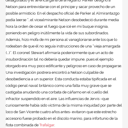
desaguisado y él se encargaría de arreglarlo. Parker designó a
Nelson para entrevistarse con el príncipe y sacar provecho de un
posible armisticio. En el despacho oficial de Parker al Almirantazgo
podía leerse “…el vicealmirante Nelson desobedeció durante media
hora la orden de cesar el fuego que icé en mi buque insignia,
poniendo en peligro inútilmente la vida de sus subordinados.
Además, hizo mofa de mi persona al vanagloriarse ante los que lo
rodeaban de que él no seguía instrucciones de una “vieja amargada
(…)”. El coronel Stewart afirmaría posteriormente que un acto de
insubordinación tal no debería quedar impune, pues el ejemplo
otorgado era muy poco edificante y peligroso en caso de propagarse.
Una investigación postrera encontró a Nelson culpable de
desobediencia a un superior. Esta conducta estaba tipificada en el
código penal naval británico como una falta muy grave que se
castigaba anudando una corbata de cáñamo en el cuello del
infractor suspendido en el aire. Las influencias de Jervis –que
curiosamente había sido víctima de la misma iniquidad por parte del
loco de San Vicente cuatro años antes- evitaron que este estrecho
accesorio fuese probado en el díscolo marino, para infortunio de la
flota combinada de
Trafalgar
.