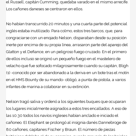
el Russell, capitán Cumming, quedaba varado en el mismo arrecife.
Los cañones daneses se centraron en ellos.
No habían transcurrido 20 minutos y una cuarta parte del potencial
inglés estaba inutilizado. Para colmo, estos tres barcos, que, para
congraciarse con un enojado Nelson, disparaban desde su posición
inerte por encima de su propia línea, arrasaron parte del aparejo del
Glatton y el Defiance, en un peligroso fuego cruzado. En el primero
de ellos incluso se originó un pequeño fuego en el mastelero de
velacho que fue sofocado milagrosamente cuando su capitán, Bligh
(1) -conocido por ser abandonado a la deriva en un bote tras el motín
en el HMS Bounty de su mando- obligó, a punta de pistola, a varios
infantes de marina a colaborar en su extinción.
Nelson tragó saliva y ordenó a los siguientes buques que ocuparan
los lugares inicialmente asignados a estos tres encallados. A eso de
las 10.30 todos los navíos ingleses habían anclado e iniciado el
cañoneo. El Elephant se prolongó al insignia danés Dannebroge de
80 cañones, capitanes Fischer y Braun. El número de piezas