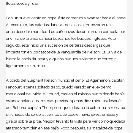
flotas sueca y rusa.
Con un suave viento en popa, ésta comenzó a avanzar hacia el norte.
Al poco rato, las baterías danesas de la costa empezaron un
ensordecedor martilleo. Los cañonazos describían una parábola por
encima de la línea danesa buscando los buques ingleses. Acto
seguido, ésta inició una sucesión de certeras descargas que
impactaron en los cascos de la vanguardia de Nelson. La lluvia de
hierro la hacía titubear y algunos buques tuvieron que corregir
ligeramente el rumbo.
A bordo del Elephant Nelson frunció el ceño. El Agamenon, capitán
Fancourt, apenas soltado trapo, quedó varado en el extremo
meridional del Middle Ground, casi en el mismo punto donde había
estado anclado los tres días previos. Apenas diez minutos después,
del Bellona, capitán Thompson, que lideraba la columna, se escapó
un chasquido sordo, al tiempo que todo el navío se estremecía y
giraba sobre la proa. Nelson levantó la vista para ver como quedaba
atascado también en ese bajío. Poco después, su matalote de popa,