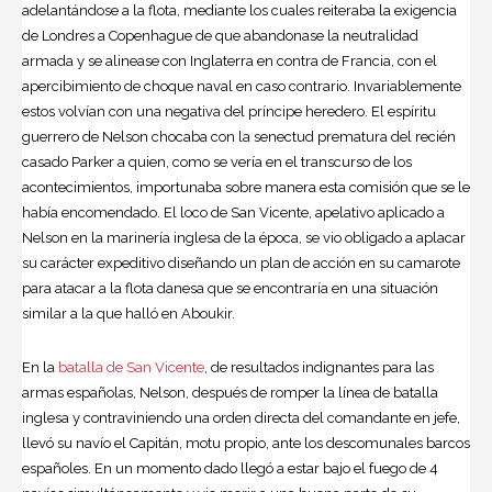
adelantándose a la flota, mediante los cuales reiteraba la exigencia
de Londres a Copenhague de que abandonase la neutralidad
armada y se alinease con Inglaterra en contra de Francia, con el
apercibimiento de choque naval en caso contrario. Invariablemente
estos volvían con una negativa del príncipe heredero. El espíritu
guerrero de Nelson chocaba con la senectud prematura del recién
casado Parker a quien, como se vería en el transcurso de los
acontecimientos, importunaba sobre manera esta comisión que se le
había encomendado. El loco de San Vicente, apelativo aplicado a
Nelson en la marinería inglesa de la época, se vio obligado a aplacar
su carácter expeditivo diseñando un plan de acción en su camarote
para atacar a la flota danesa que se encontraría en una situación
similar a la que halló en Aboukir.
En la
batalla de San Vicente
, de resultados indignantes para las
armas españolas, Nelson, después de romper la línea de batalla
inglesa y contraviniendo una orden directa del comandante en jefe,
llevó su navío el Capitán, motu propio, ante los descomunales barcos
españoles. En un momento dado llegó a estar bajo el fuego de 4