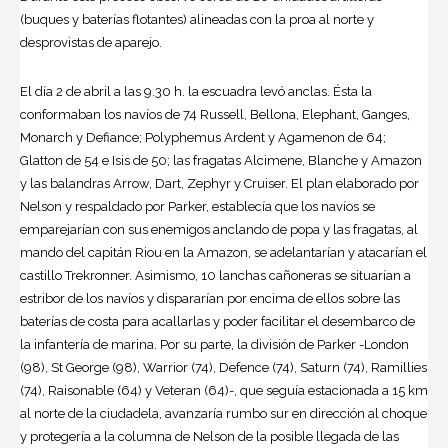
(buques y baterías flotantes) alineadas con la proa al norte y
desprovistas de aparejo.
El día 2 de abril a las 9.30 h. la escuadra levó anclas. Ésta la
conformaban los navíos de 74 Russell, Bellona, Elephant, Ganges,
Monarch y Defiance; Polyphemus Ardent y Agamenon de 64;
Glatton de 54 e Isis de 50; las fragatas Alcimene, Blanche y Amazon
y las balandras Arrow, Dart, Zephyr y Cruiser. El plan elaborado por
Nelson y respaldado por Parker, establecía que los navíos se
emparejarían con sus enemigos anclando de popa y las fragatas, al
mando del capitán Riou en la Amazon, se adelantarían y atacarían el
castillo Trekronner. Asimismo, 10 lanchas cañoneras se situarían a
estribor de los navíos y dispararían por encima de ellos sobre las
baterías de costa para acallarlas y poder facilitar el desembarco de
la infantería de marina. Por su parte, la división de Parker -London
(98), St George (98), Warrior (74), Defence (74), Saturn (74), Ramillies
(74), Raisonable (64) y Veteran (64)-, que seguía estacionada a 15 km
al norte de la ciudadela, avanzaría rumbo sur en dirección al choque
y protegería a la columna de Nelson de la posible llegada de las