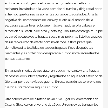
él. Una vez confluyeron, el convoy redujo vela y aquéllas lo
rodearon, invitándolo a la voz a cambiar el rumbo y dirigirse al norte,
al tiempo que los navíos abrían las portas de los costados. Ante la
negativa del comandante del convoy, el oficial al mando de la
escuadra asaltante en el buque más avanzado giró la cabeza en
dirección a su castillo de proa y, acto seguido, una descarga múltiple
agujereó el casco de la fragata sueca más próxima. Esto fue seguido
de un repiqueteo de efecto dominó en toda la flota pirata que
demolió casi la totalidad de las dos fragatas. Poco después los
mercantes y su protección desaparecía rumbo norte secuestrados
por sus asaltantes.
En las postrimerías de ese siglo, un buque mercante y una fragata
daneses fueron interceptados y registrados en aguas del estrecho de
Gibraltar por tres navíos de guerra. En esta ocasión los sorprendidos
fueron autorizados a seguir su rumbo.
Otro célebre acto de piratería naval tuvo lugar en las cercanías de
Ostend (Bélgica) en el verano de 1800. Un convoy de transportes