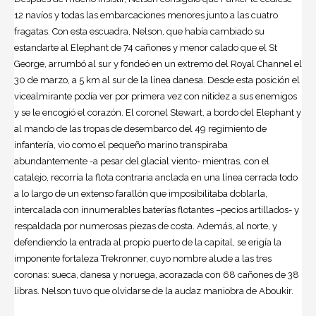
12 navíos y todas las embarcaciones menores junto a las cuatro
fragatas. Con esta escuadra, Nelson, que había cambiado su
estandarte al Elephant de 74 cañones y menor calado que el St
George, arrumbó al sur y fondeó en un extremo del Royal Channel el
30 de marzo, a 5 km al sur de la línea danesa. Desde esta posición el
vicealmirante podía ver por primera vez con nitidez a sus enemigos
y se le encogió el corazón. El coronel Stewart, a bordo del Elephant y
al mando de las tropas de desembarco del 49 regimiento de
infantería, vio como el pequeño marino transpiraba
abundantemente -a pesar del glacial viento- mientras, con el
catalejo, recorría la flota contraria anclada en una línea cerrada todo
a lo largo de un extenso farallón que imposibilitaba doblarla,
intercalada con innumerables baterías flotantes –pecios artillados- y
respaldada por numerosas piezas de costa. Además, al norte, y
defendiendo la entrada al propio puerto de la capital, se erigía la
imponente fortaleza Trekronner, cuyo nombre alude a las tres
coronas: sueca, danesa y noruega, acorazada con 68 cañones de 38
libras. Nelson tuvo que olvidarse de la audaz maniobra de Aboukir.