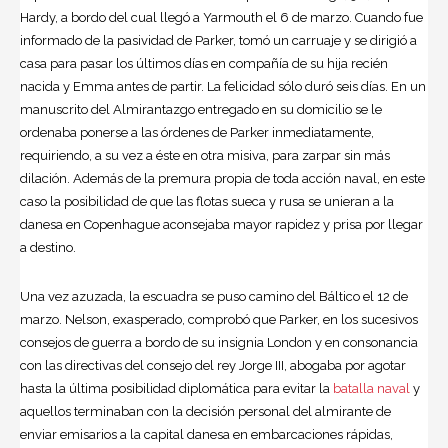
Hardy, a bordo del cual llegó a Yarmouth el 6 de marzo. Cuando fue
informado de la pasividad de Parker, tomó un carruaje y se dirigió a
casa para pasar los últimos días en compañía de su hija recién
nacida y Emma antes de partir. La felicidad sólo duró seis días. En un
manuscrito del Almirantazgo entregado en su domicilio se le
ordenaba ponerse a las órdenes de Parker inmediatamente,
requiriendo, a su vez a éste en otra misiva, para zarpar sin más
dilación. Además de la premura propia de toda acción naval, en este
caso la posibilidad de que las flotas sueca y rusa se unieran a la
danesa en Copenhague aconsejaba mayor rapidez y prisa por llegar
a destino.
Una vez azuzada, la escuadra se puso camino del Báltico el 12 de
marzo. Nelson, exasperado, comprobó que Parker, en los sucesivos
consejos de guerra a bordo de su insignia London y en consonancia
con las directivas del consejo del rey Jorge III, abogaba por agotar
hasta la última posibilidad diplomática para evitar la
batalla naval
y
aquellos terminaban con la decisión personal del almirante de
enviar emisarios a la capital danesa en embarcaciones rápidas,