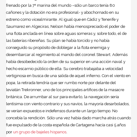
frenado por la 7ª marina del mundo –sólo un barco tenía 80
cañones y la dotación no era profesional- y abochornado en su
estreno como vicealmirante. Al igual que en Cádiz y Tenerife y
Saumarez en Algeciras, Nelson había menospreciado el poder de
una flota anclada en línea sobre aguas someras y, sobre todo, el de
las baterías ribereñas. Su plan se había torcido y no había
conseguido su propósito de doblegar a la flota enemiga y
desembarcar al regimiento al mando del coronel Stewart. Además
había desobedecido la orden de su superior en una acción naval y
hecho escarnio público de ella. Su cerebro trabajaba a velocidad
vertiginosa en busca de una salida de aquel infierno. Con el viento en
popa, la retirada tendría que ser rumbo norte por delante del
leviatán Trekronner, uno de los principales artífices de la masacre
británica. De arrumbar al sur para evitarlo, la navegación sería
lentísima con viento contrario y sus navíos, la mayoría desarbolados,
se verían expuestos e indefensos durante un largo tiempo. No
concebía la rendición. Sólo una vez había dado marcha atrás cuando
fue expulsado de la costa española de Cartagena hacía casi 5 años
por
un grupo de bajeles hispanos
.