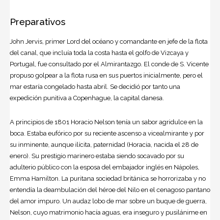
Preparativos
John Jervis, primer Lord del océano y comandante en jefe de la flota
del canal, que incluía toda la costa hasta el golfo de Vizcaya y
Portugal, fue consultado por el Almirantazgo. El conde de S. Vicente
propuso golpear a la flota rusa en sus puertos inicialmente, pero el
mar estaría congelado hasta abril. Se decidió por tanto una
expedición punitiva a Copenhague, la capital danesa.
A principios de 1801 Horacio Nelson tenía un sabor agridulce en la
boca. Estaba eufórico por su reciente ascenso a vicealmirante y por
su inminente, aunque ilícita, paternidad (Horacia, nacida el 28 de
enero). Su prestigio marinero estaba siendo socavado por su
adulterio público con la esposa del embajador inglés en Nápoles,
Emma Hamilton. La puritana sociedad británica se horrorizaba y no
entendía la deambulación del héroe del Nilo en el cenagoso pantano
del amor impuro. Un audaz lobo de mar sobre un buque de guerra,
Nelson, cuyo matrimonio hacía aguas, era inseguro y pusilánime en