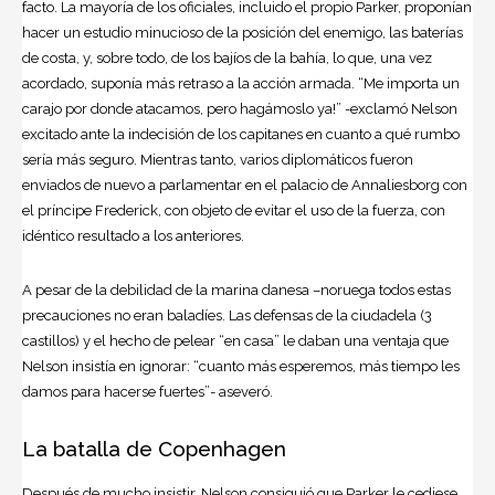
facto. La mayoría de los oficiales, incluido el propio Parker, proponían
hacer un estudio minucioso de la posición del enemigo, las baterías
de costa, y, sobre todo, de los bajíos de la bahía, lo que, una vez
acordado, suponía más retraso a la acción armada. “Me importa un
carajo por donde atacamos, pero hagámoslo ya!” -exclamó Nelson
excitado ante la indecisión de los capitanes en cuanto a qué rumbo
sería más seguro. Mientras tanto, varios diplomáticos fueron
enviados de nuevo a parlamentar en el palacio de Annaliesborg con
el príncipe Frederick, con objeto de evitar el uso de la fuerza, con
idéntico resultado a los anteriores.
A pesar de la debilidad de la marina danesa –noruega todos estas
precauciones no eran baladíes. Las defensas de la ciudadela (3
castillos) y el hecho de pelear “en casa” le daban una ventaja que
Nelson insistía en ignorar: “cuanto más esperemos, más tiempo les
damos para hacerse fuertes”- aseveró.
La batalla de Copenhagen
Después de mucho insistir, Nelson consiguió que Parker le cediese