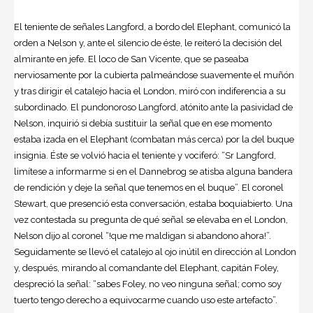
El teniente de señales Langford, a bordo del Elephant, comunicó la
orden a Nelson y, ante el silencio de éste, le reiteró la decisión del
almirante en jefe. El loco de San Vicente, que se paseaba
nerviosamente por la cubierta palmeándose suavemente el muñón
y tras dirigir el catalejo hacia el London, miró con indiferencia a su
subordinado. El pundonoroso Langford, atónito ante la pasividad de
Nelson, inquirió si debía sustituir la señal que en ese momento
estaba izada en el Elephant (combatan más cerca) por la del buque
insignia. Éste se volvió hacia el teniente y vociferó: “Sr Langford,
limítese a informarme si en el Dannebrog se atisba alguna bandera
de rendición y deje la señal que tenemos en el buque”. El coronel
Stewart, que presenció esta conversación, estaba boquiabierto. Una
vez contestada su pregunta de qué señal se elevaba en el London,
Nelson dijo al coronel “!que me maldigan si abandono ahora!”.
Seguidamente se llevó el catalejo al ojo inútil en dirección al London
y, después, mirando al comandante del Elephant, capitán Foley,
despreció la señal: “sabes Foley, no veo ninguna señal; como soy
tuerto tengo derecho a equivocarme cuando uso este artefacto”.