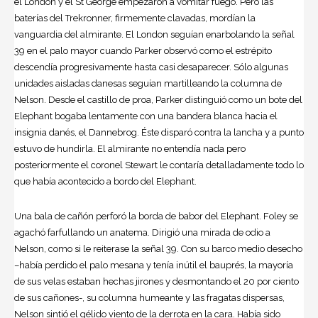
el London y el St George empezaron a vomitar fuego. Pero las
baterías del Trekronner, firmemente clavadas, mordían la
vanguardia del almirante. El London seguían enarbolando la señal
39 en el palo mayor cuando Parker observó como el estrépito
descendía progresivamente hasta casi desaparecer. Sólo algunas
unidades aisladas danesas seguían martilleando la columna de
Nelson. Desde el castillo de proa, Parker distinguió como un bote del
Elephant bogaba lentamente con una bandera blanca hacia el
insignia danés, el Dannebrog. Éste disparó contra la lancha y a punto
estuvo de hundirla. El almirante no entendía nada pero
posteriormente el coronel Stewart le contaría detalladamente todo lo
que había acontecido a bordo del Elephant.
Una bala de cañón perforó la borda de babor del Elephant. Foley se
agachó farfullando un anatema. Dirigió una mirada de odio a
Nelson, como si le reiterase la señal 39. Con su barco medio desecho
–había perdido el palo mesana y tenía inútil el bauprés, la mayoría
de sus velas estaban hechas jirones y desmontando el 20 por ciento
de sus cañones-, su columna humeante y las fragatas dispersas,
Nelson sintió el gélido viento de la derrota en la cara. Había sido