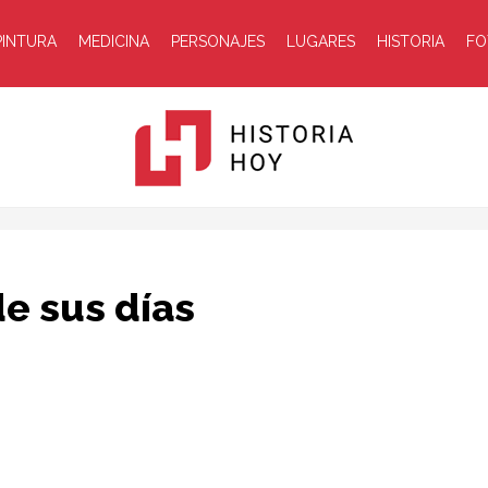
PINTURA
MEDICINA
PERSONAJES
LUGARES
HISTORIA
FO
Historia
de sus días
Hoy