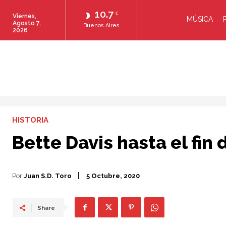
10.7
C
Viernes,
MÚSICA
Agosto 7,
Buenos Aires
2026
HISTORIA
Bette Davis hasta el fin 
Por
Juan S.D. Toro
5 Octubre, 2020
Share