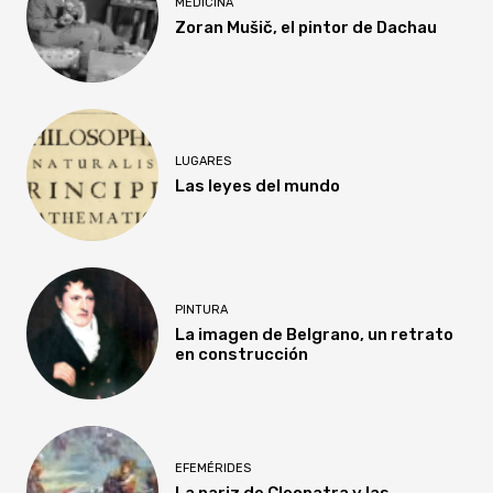
MEDICINA
Zoran Mušič, el pintor de Dachau
LUGARES
Las leyes del mundo
PINTURA
La imagen de Belgrano, un retrato
en construcción
EFEMÉRIDES
La nariz de Cleopatra y las