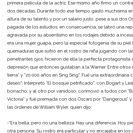
primera película de la actriz. Ese mismo año firmó un contra
dos décadas. Durante todo ese tiempo gastó muchísima ener
altura de su talento y por un salario justo, pese a sus dos 
pagada de los estudios; en consecuencia, se labró una repu
agravada por su absentismo en los rodajes debido a incesan
era una mujer guapa, pero la especial fotogenia de su piel 
quemaduras que sufrió en el rostro de niña jugando con las
penetrantes ojos, hicieron de ella la perfecta protagonista
depresión que entonces gustaban a la Warner. Entre otros 
tierra” y “20.000 años en Sing Sing”. Fué una extraordinar
deseo”; Interpretó “El bosque petrificado”, con Bogart y
Les
borracho, y al otro por vanidoso; conmovió a todos con “B
Victoria” y fué premiada con dos Oscars por “Dangerous” y p
las órdenes de William Wyler, quien dijo:
-“Era bella, pero no una belleza. Hay una diferencia. Hoy 
otra persona. Su rostro era particular y no encajaba en los 