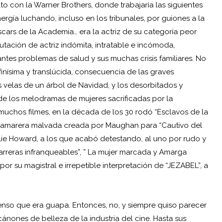
to con la Warner Brothers, donde trabajaría las siguientes
gía luchando, incluso en los tribunales, por guiones a la
Oscars de la Academia… era la actriz de su categoría peor
tación de actriz indómita, intratable e incómoda,
tes problemas de salud y sus muchas crisis familiares. No
finísima y translúcida, consecuencia de las graves
 velas de un árbol de Navidad, y los desorbitados y
 de los melodramas de mujeres sacrificadas por la
muchos filmes, en la década de los 30 rodó “Esclavos de la
ia camarera malvada creada por Maughan para “Cautivo del
lie Howard
, a los que acabó detestando, al uno por rudo y
arreras infranqueables”, ” La mujer marcada y Amarga
or su magistral e irrepetible interpretación de “JEZABEL”, a
pienso que era guapa. Entonces, no, y siempre quiso parecer
cánones de belleza de la industria del cine. Hasta sus