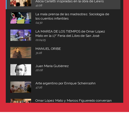
Alicia Carletti inspiradas en la obra de Lewis
Carroll
41:08
La mala prensa de las madrastras: Sociología de
los cuentos infantiles
04:30
LA MAREA DE LOS TIEMPOS de Omar López
Mato en la 17° Feria del Libro de San José
(Uruguay)
01:04:25
MANUEL ORIBE
31:28
Juan María Gutiérrez
26:08
Arte argentino por Enrique Scheinsohn
47:26
Omar López Mato y Marcos Figueredo conversan
sobre: Revolución de Lavalle y fusilamiento de
Dorrego
16:42
El historiador y editor argentino, Ricardo de Titto,
hablando de el Manco Paz (José María Paz)
48:03