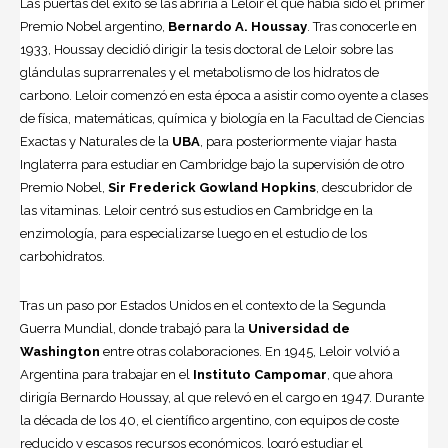
Las puertas del éxito se las abriría a Leloir el que había sido el primer
Premio Nobel argentino,
Bernardo A. Houssay
. Tras conocerle en
1933, Houssay decidió dirigir la tesis doctoral de Leloir sobre las
glándulas suprarrenales y el metabolismo de los hidratos de
carbono. Leloir comenzó en esta época a asistir como oyente a clases
de física, matemáticas, química y biología en la Facultad de Ciencias
Exactas y Naturales de la
UBA
, para posteriormente viajar hasta
Inglaterra para estudiar en Cambridge bajo la supervisión de otro
Premio Nobel,
Sir Frederick Gowland Hopkins
, descubridor de
las vitaminas. Leloir centró sus estudios en Cambridge en la
enzimología, para especializarse luego en el estudio de los
carbohidratos.
Tras un paso por Estados Unidos en el contexto de la Segunda
Guerra Mundial, donde trabajó para la
Universidad de
Washington
entre otras colaboraciones. En 1945, Leloir volvió a
Argentina
para trabajar en el
Instituto Campomar
, que ahora
dirigía
Bernardo Houssay
, al que relevó en el cargo en 1947. Durante
la década de los 40, el científico argentino, con equipos de coste
reducido y escasos recursos económicos, logró estudiar el