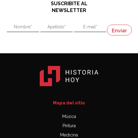
SUSCRIBITE AL
"En política, la estupidez no es una desventaja"
NEWSLETTER
02:58
"En política, la estupidez no es una desventaja"
Napoleón
03:06
Mapa del sitio
Música
Pintura
Medicina