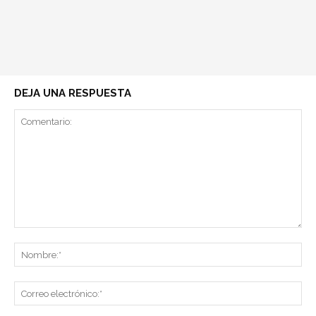
DEJA UNA RESPUESTA
Comentario:
No
Co
ele