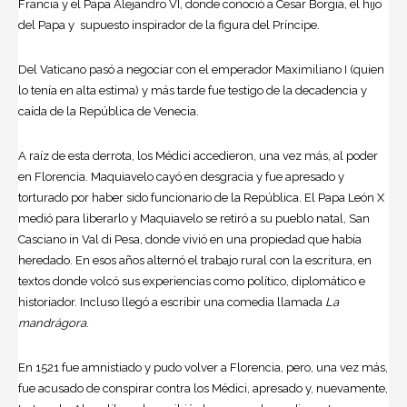
Francia y el Papa Alejandro VI, donde conoció a Cesar Borgia, el hijo
del Papa y supuesto inspirador de la figura del Príncipe.
Del Vaticano pasó a negociar con el emperador Maximiliano I (quien
lo tenía en alta estima) y más tarde fue testigo de la decadencia y
caída de la República de Venecia.
A raíz de esta derrota, los Médici accedieron, una vez más, al poder
en Florencia. Maquiavelo cayó en desgracia y fue apresado y
torturado por haber sido funcionario de la República. El Papa León X
medió para liberarlo y Maquiavelo se retiró a su pueblo natal, San
Casciano in Val di Pesa, donde vivió en una propiedad que había
heredado. En esos años alternó el trabajo rural con la escritura, en
textos donde volcó sus experiencias como político, diplomático e
historiador. Incluso llegó a escribir una comedia llamada
La
mandrágora
.
En 1521 fue amnistiado y pudo volver a Florencia, pero, una vez más,
fue acusado de conspirar contra los Médici, apresado y, nuevamente,