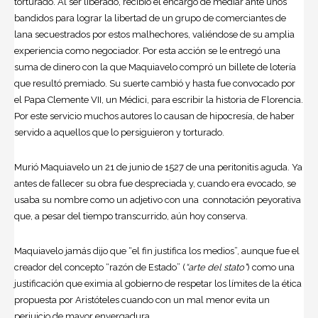
torturado. Al ser liberado, recibió el encargo de mediar ante unos
bandidos para lograr la libertad de un grupo de comerciantes de
lana secuestrados por estos malhechores, valiéndose de su amplia
experiencia como negociador. Por esta acción se le entregó una
suma de dinero con la que Maquiavelo compró un billete de lotería
que resultó premiado. Su suerte cambió y hasta fue convocado por
el Papa Clemente VII, un Médici, para escribir la historia de Florencia.
Por este servicio muchos autores lo causan de hipocresía, de haber
servido a aquellos que lo persiguieron y torturado.
Murió Maquiavelo un 21 de junio de 1527 de una peritonitis aguda. Ya
antes de fallecer su obra fue despreciada y, cuando era evocado, se
usaba su nombre como un adjetivo con una connotación peyorativa
que, a pesar del tiempo transcurrido, aún hoy conserva.
Maquiavelo jamás dijo que “el fin justifica los medios”, aunque fue el
creador del concepto “razón de Estado” (
“arte del stato”
) como una
justificación que eximia al gobierno de respetar los límites de la ética
propuesta por Aristóteles cuando con un mal menor evita un
perjuicio de mayor envergadura.