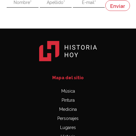
"En política, la estupidez no es una desventaja"
Napoleón
03:06
Mapa del sitio
Música
Pintura
Medicina
Personajes
Lugares