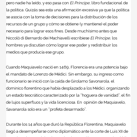
pero nadie ha leído, y eso pasa con
El Príncipe
, libro fundacional de
la política. Quizás sea esta una afirmación excesiva ya que la política
se asocia con la toma de decisiones para la distribución de los
recursos de un grupo y cómo se obtiene (y mantiene) el poder
necesario para lograr esos fines. Desde muchísimo antes que
Niccolò di Bernardo dei Machiavelli escribiese
El Príncipe
, los
hombres ya discutían cómo lograr ese poder y redistribuir los
medios que producía ese grupo.
Cuando Maquiavelo nació en 1469, Florencia era una potencia bajo
el mandato de Lorenzo de Médici. Sin embargo, su ingreso como
funcionario se inició con la caída de Girolamo Savonarola, el
dominico florentino que había desplazado a los Médici, organizando
un estado teocrático caracterizado por la “hoguera de vanidad”, el fin
de lujos superfluos y la vida licenciosa. En opinión de Maquiavelo,
Savanarola solo era un “profeta desarmado”.
Durante los 14 años que duró la República Florentina, Maquiavelo
llegó a desempeñarse como diplomático ante la corte de Luis XII de