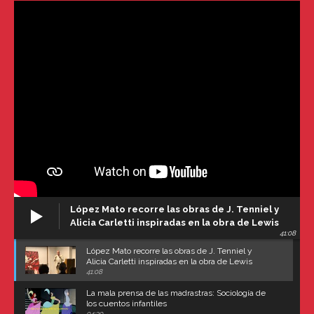
López Mato recorre las obras de J. Tenniel y
Alicia Carletti inspiradas en la obra de Lewis
41:08
Carroll
López Mato recorre las obras de J. Tenniel y
Alicia Carletti inspiradas en la obra de Lewis
Carroll
41:08
La mala prensa de las madrastras: Sociología de
los cuentos infantiles
04:30