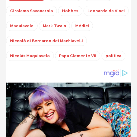
Girolamo Savonarola
Hobbes
Leonardo da Vinci
Maquiavelo
Mark Twain
Médici
Niccolò di Bernardo dei Machiavelli
Nicolás Maquiavelo
Papa Clemente VII
política