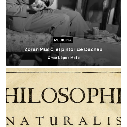
MEDICINA
Zoran Mušič, el pintor de Dachau
Omar López Mato