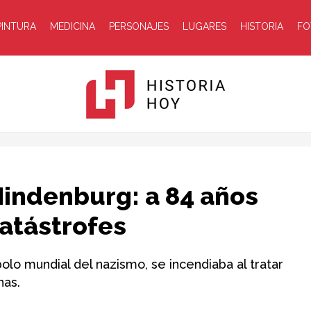
PINTURA
MEDICINA
PERSONAJES
LUGARES
HISTORIA
FO
Historia
Hindenburg: a 84 años
atástrofes
bolo mundial del nazismo, se incendiaba al tratar
nas.
Hoy