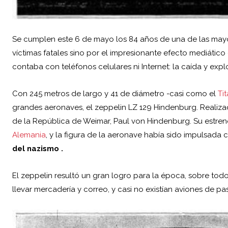
Se cumplen este 6 de mayo los 84 años de una de las mayore
víctimas fatales sino por el impresionante efecto mediáti
contaba con teléfonos celulares ni Internet: la caída y
expl
Con 245 metros de largo y 41 de diámetro -casi como el
Ti
grandes aeronaves, el zeppelin LZ 129 Hindenburg. Realizad
de la República de Weimar,
Paul von Hindenburg
. Su estre
Alemania
, y la figura de la aeronave había sido impulsad
del nazismo .
El zeppelin resultó un gran logro para la época, sobre tod
llevar mercadería y correo, y casi no existían aviones de p