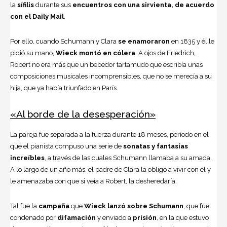
la
sífilis
durante sus
encuentros con una sirvienta, de acuerdo
con el Daily Mail
.
Por ello, cuando Schumann y Clara
se enamoraron
en 1835 y él le
pidió su mano,
Wieck montó en cólera
. A ojos de Friedrich,
Robert no era más que un bebedor tartamudo que escribía unas
composiciones musicales incomprensibles, que no se merecía a su
hija, que ya había triunfado en París.
«Al borde de la desesperación»
La pareja fue separada a la fuerza durante 18 meses, período en el
que el pianista compuso una serie de
sonatas y fantasías
increíbles
, a través de las cuales Schumann llamaba a su amada.
A lo largo de un año más, el padre de Clara la obligó a vivir con él y
le amenazaba con que si veía a Robert, la desheredaría.
Tal fue la
campaña
que
Wieck lanzó sobre Schumann
, que fue
condenado por
difamación
y enviado a
prisión
, en la que estuvo