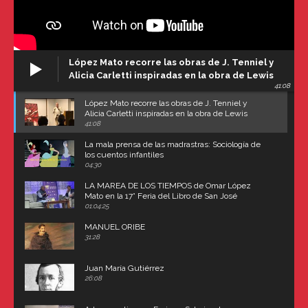
López Mato recorre las obras de J. Tenniel y
Alicia Carletti inspiradas en la obra de Lewis
41:08
Carroll
López Mato recorre las obras de J. Tenniel y
Alicia Carletti inspiradas en la obra de Lewis
Carroll
41:08
La mala prensa de las madrastras: Sociología de
los cuentos infantiles
04:30
LA MAREA DE LOS TIEMPOS de Omar López
Mato en la 17° Feria del Libro de San José
(Uruguay)
01:04:25
MANUEL ORIBE
31:28
Juan María Gutiérrez
26:08