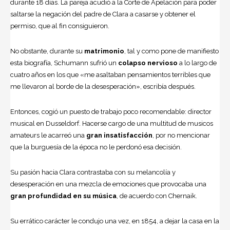
durante 18 días. La pareja acudió a la Corte de Apelación para poder
saltarse la negación del padre de Clara a casarse y obtener el
permiso, que al fin consiguieron.
No obstante, durante su
matrimonio
, tal y como pone de manifiesto
esta biografía, Schumann sufrió un
colapso nervioso
a lo largo de
cuatro años en los que «me asaltaban pensamientos terribles que
me llevaron al borde de la desesperación», escribía después.
Entonces, cogió un puesto de trabajo poco recomendable: director
musical en Dusseldorf. Hacerse cargo de una multitud de musicos
amateurs le acarreó una
gran insatisfacción
, por no mencionar
que la burguesía de la época no le perdonó esa decisión.
Su pasión hacia Clara contrastaba con su melancolía y
desesperación en una mezcla de emociones que provocaba una
gran profundidad
en su música
, de acuerdo con Chernaik.
Su errático carácter le condujo una vez, en 1854, a dejar la casa en la