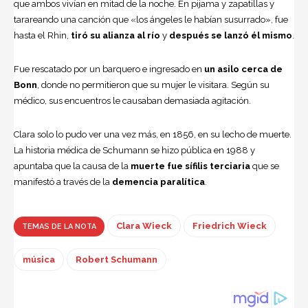
que ambos vivían en mitad de la noche. En pijama y zapatillas y
tarareando una canción que «los ángeles le habían susurrado», fue
hasta el Rhin,
tiró su alianza al río
y
después se lanzó él mismo
.
Fue rescatado por un barquero e ingresado en
un asilo cerca de
Bonn
, donde no permitieron que su mujer le visitara. Según su
médico, sus encuentros le causaban demasiada agitación.
Clara solo lo pudo ver una vez más, en 1856, en su lecho de muerte.
La historia médica de Schumann se hizo pública en 1988 y
apuntaba que la causa de la
muerte fue sífilis terciaria
que se
manifestó a través de la
demencia paralítica
.
Clara Wieck
Friedrich Wieck
TEMAS DE LA NOTA
música
Robert Schumann