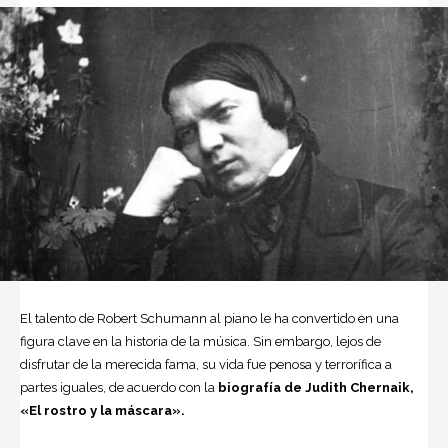
El talento de
Robert Schumann
al piano le ha convertido en una
figura clave en la historia de la
música
. Sin embargo, lejos de
disfrutar de la merecida fama, su vida fue penosa y terrorífica a
partes iguales, de acuerdo con la
biografía de Judith Chernaik,
«El rostro y la máscara».