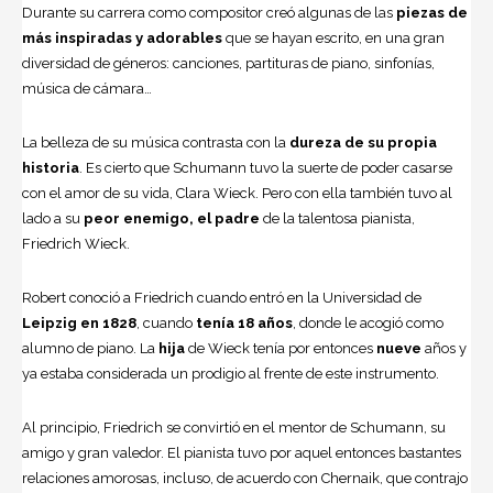
Durante su carrera como compositor creó algunas de las
piezas de
más inspiradas y adorables
que se hayan escrito, en una gran
diversidad de géneros: canciones, partituras de piano, sinfonías,
música de cámara…
La belleza de su música contrasta con la
dureza de su propia
historia
. Es cierto que Schumann tuvo la suerte de poder casarse
con el amor de su vida,
Clara Wieck
. Pero con ella también tuvo al
lado a su
peor enemigo, el padre
de la talentosa pianista,
Friedrich Wieck.
Robert conoció a Friedrich cuando entró en la Universidad de
Leipzig en 1828
, cuando
tenía 18 años
, donde le acogió como
alumno de piano. La
hija
de Wieck tenía por entonces
nueve
años y
ya estaba considerada un prodigio al frente de este instrumento.
Al principio, Friedrich se convirtió en el mentor de Schumann, su
amigo y gran valedor. El pianista tuvo por aquel entonces bastantes
relaciones amorosas, incluso, de acuerdo con Chernaik, que contrajo