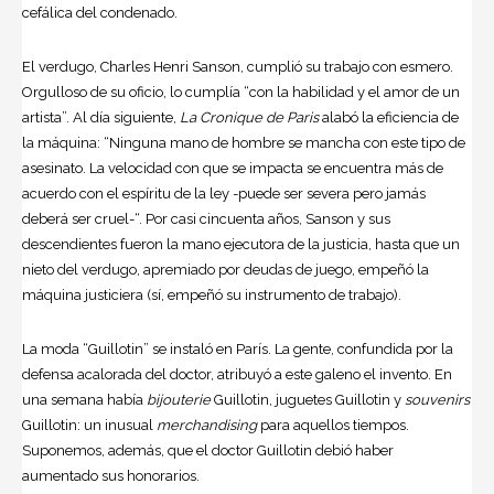
cefálica del condenado.
El verdugo, Charles Henri Sanson, cumplió su trabajo con esmero.
Orgulloso de su oficio, lo cumplía “con la habilidad y el amor de un
artista”. Al día siguiente,
La Cronique de Paris
alabó la eficiencia de
la máquina: “Ninguna mano de hombre se mancha con este tipo de
asesinato. La velocidad con que se impacta se encuentra más de
acuerdo con el espíritu de la ley -puede ser severa pero jamás
deberá ser cruel-“. Por casi cincuenta años, Sanson y sus
descendientes fueron la mano ejecutora de la justicia, hasta que un
nieto del verdugo, apremiado por deudas de juego, empeñó la
máquina justiciera (sí, empeñó su instrumento de trabajo).
La moda “Guillotin” se instaló en París. La gente, confundida por la
defensa acalorada del doctor, atribuyó a este galeno el invento. En
una semana había
bijouterie
Guillotin, juguetes Guillotin y
souvenirs
Guillotin: un inusual
merchandising
para aquellos tiempos.
Suponemos, además, que el doctor Guillotin debió haber
aumentado sus honorarios.