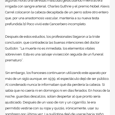
algunas horas una de estas mascotas gesticulando mientras era
irrigada con sangre arterial. Charles Guthrie y el premio Nobel Alexis
Carrel colocaron la cabeza decapitada de un perro sobre otro entero
que, por una anastomosis vascular, mantenía a su nueva testa
prefundida.[1] Poco vivió este Cancerbero incompleto.
Después de estos estudios, los profesionales llegaron a la triste
conclusión, que contradecía las buenas intenciones del doctor
Guillotin: “La muerte no es inmediata, los elementos vitales
sobreviven. Esta es una salvaje vivisección seguida de un funeral
prematuro”.
Sin embargo, los franceses continuaron utilizando este aparato por
más de un siglo aunque, en 1939, el espectáculo dejó de ser público.
Al condenado nunca le informaban qué día perdería la cabeza. Sí
sabía que no caería ni en domingos ni en días feriados. En horas de la
noche, guardias descalzos, solían despertar al que pronto sería
ajusticiado. Después de un vaso de ron y un cigarrillo, le era
permitido vestirse con su ropa y quizás, irónicamente, usar su
sombrero por última vez. La guillotina dejó de usarse hacia 1960.