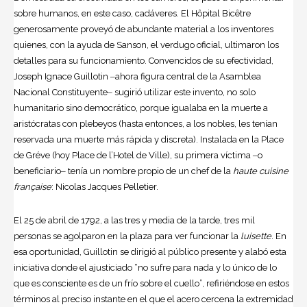
sobre humanos, en este caso, cadáveres. El Hôpital Bicêtre
generosamente proveyó de abundante material a los inventores
quienes, con la ayuda de Sanson, el verdugo oficial, ultimaron los
detalles para su funcionamiento. Convencidos de su efectividad,
Joseph Ignace Guillotin ‒ahora figura central de la Asamblea
Nacional Constituyente‒ sugirió utilizar este invento, no solo
humanitario sino democrático, porque igualaba en la muerte a
aristócratas con plebeyos (hasta entonces, a los nobles, les tenían
reservada una muerte más rápida y discreta). Instalada en la Place
de Gréve (hoy Place de l’Hotel de Ville), su primera víctima ‒o
beneficiario‒ tenía un nombre propio de un chef de la
haute cuisine
française
: Nicolas Jacques Pelletier.
El 25 de abril de 1792, a las tres y media de la tarde, tres mil
personas se agolparon en la plaza para ver funcionar la
luisette
. En
esa oportunidad, Guillotin se dirigió al público presente y alabó esta
iniciativa donde el ajusticiado “no sufre para nada y lo único de lo
que es consciente es de un frío sobre el cuello”, refiriéndose en estos
términos al preciso instante en el que el acero cercena la extremidad