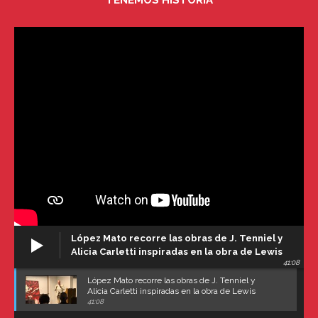
López Mato recorre las obras de J. Tenniel y
Alicia Carletti inspiradas en la obra de Lewis
41:08
Carroll
López Mato recorre las obras de J. Tenniel y
Alicia Carletti inspiradas en la obra de Lewis
Carroll
41:08