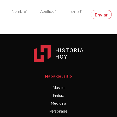
"En política, la estupidez no es una desventaja"
Napoleón
03:06
Mapa del sitio
Música
Pintura
Medicina
Personajes