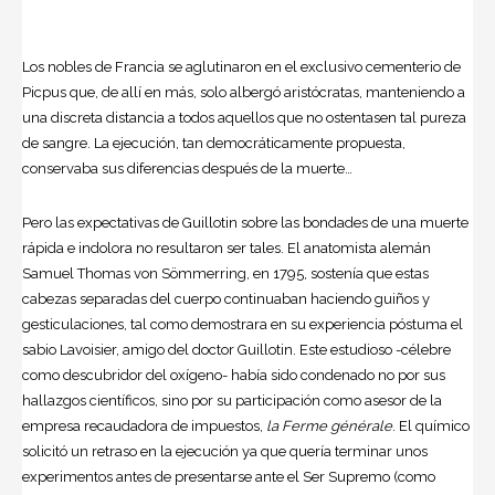
Los nobles de Francia se aglutinaron en el exclusivo cementerio de
Picpus que, de allí en más, solo albergó aristócratas, manteniendo a
una discreta distancia a todos aquellos que no ostentasen tal pureza
de sangre. La ejecución, tan democráticamente propuesta,
conservaba sus diferencias después de la muerte…
Pero las expectativas de Guillotin sobre las bondades de una muerte
rápida e indolora no resultaron ser tales. El anatomista alemán
Samuel Thomas von Sömmerring, en 1795, sostenía que estas
cabezas separadas del cuerpo continuaban haciendo guiños y
gesticulaciones, tal como demostrara en su experiencia póstuma el
sabio Lavoisier, amigo del doctor Guillotin. Este estudioso -célebre
como descubridor del oxígeno- había sido condenado no por sus
hallazgos científicos, sino por su participación como asesor de la
empresa recaudadora de impuestos,
la Ferme générale
. El químico
solicitó un retraso en la ejecución ya que quería terminar unos
experimentos antes de presentarse ante el Ser Supremo (como