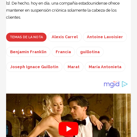
[1]. De hecho, hoy en día, una compañía estadounidense ofrece
mantener en suspensión criónica solamente la cabeza de los
clientes.
Alexis Carrel
Antoine Lavoisier
TEMAS DE LA NOTA
Benjamin Franklin
Francia
guillotina
Joseph Ignace Guillotin
Marat
María Antonieta