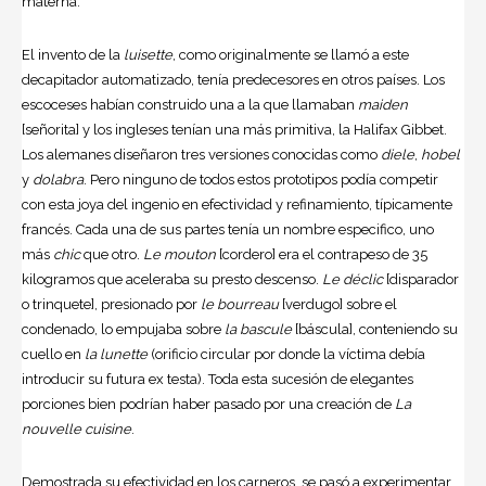
materna.
El invento de la
luisette
, como originalmente se llamó a este
decapitador automatizado, tenía predecesores en otros países. Los
escoceses habían construido una a la que llamaban
maiden
[señorita] y los ingleses tenían una más primitiva, la Halifax Gibbet.
Los alemanes diseñaron tres versiones conocidas como
diele
,
hobel
y
dolabra
. Pero ninguno de todos estos prototipos podía competir
con esta joya del ingenio en efectividad y refinamiento, típicamente
francés. Cada una de sus partes tenía un nombre especifico, uno
más
chic
que otro.
Le mouton
[cordero] era el contrapeso de 35
kilogramos que aceleraba su presto descenso.
Le déclic
[disparador
o trinquete], presionado por
le bourreau
[verdugo] sobre el
condenado, lo empujaba sobre
la bascule
[báscula], conteniendo su
cuello en
la lunette
(orificio circular por donde la víctima debía
introducir su futura ex testa). Toda esta sucesión de elegantes
porciones bien podrían haber pasado por una creación de
La
nouvelle cuisine
.
Demostrada su efectividad en los carneros, se pasó a experimentar