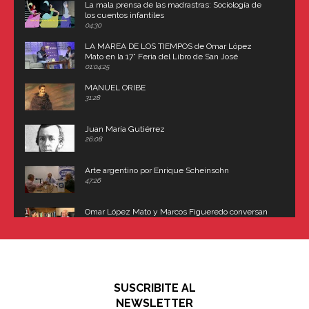
La mala prensa de las madrastras: Sociología de
los cuentos infantiles
04:30
LA MAREA DE LOS TIEMPOS de Omar López
Mato en la 17° Feria del Libro de San José
(Uruguay)
01:04:25
MANUEL ORIBE
31:28
Juan María Gutiérrez
26:08
Arte argentino por Enrique Scheinsohn
47:26
Omar López Mato y Marcos Figueredo conversan
sobre: Revolución de Lavalle y fusilamiento de
Dorrego
16:42
El historiador y editor argentino, Ricardo de Titto,
hablando de el Manco Paz (José María Paz)
48:03
SUSCRIBITE AL
"En política, la estupidez no es una desventaja"
NEWSLETTER
02:58