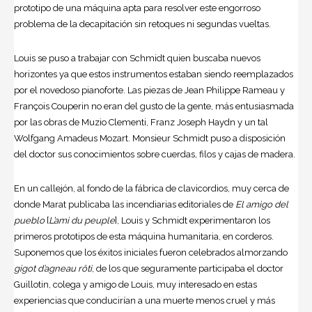
prototipo de una máquina apta para resolver este engorroso
problema de la decapitación sin retoques ni segundas vueltas.
Louis se puso a trabajar con Schmidt quien buscaba nuevos
horizontes ya que estos instrumentos estaban siendo reemplazados
por el novedoso pianoforte. Las piezas de Jean Philippe Rameau y
François Couperin no eran del gusto de la gente, más entusiasmada
por las obras de Muzio Clementi, Franz Joseph Haydn y un tal
Wolfgang Amadeus Mozart. Monsieur Schmidt puso a disposición
del doctor sus conocimientos sobre cuerdas, filos y cajas de madera.
En un callejón, al fondo de la fábrica de clavicordios, muy cerca de
donde Marat publicaba las incendiarias editoriales de
El amigo del
pueblo
[
L’ami du peuple
], Louis y Schmidt experimentaron los
primeros prototipos de esta máquina humanitaria, en corderos.
Suponemos que los éxitos iniciales fueron celebrados almorzando
gigot d’agneau rôti
, de los que seguramente participaba el doctor
Guillotin, colega y amigo de Louis, muy interesado en estas
experiencias que conducirían a una muerte menos cruel y más