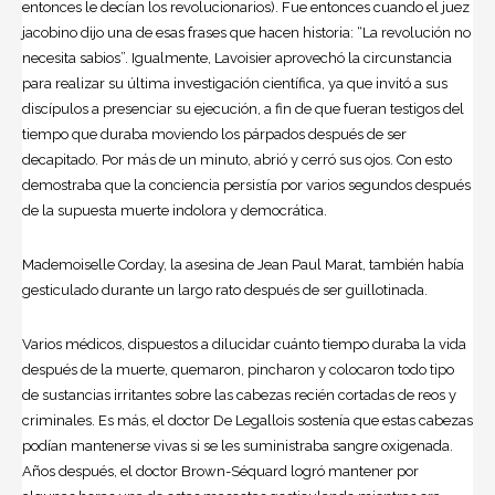
entonces le decían los revolucionarios). Fue entonces cuando el juez
jacobino dijo una de esas frases que hacen historia: “La revolución no
necesita sabios”. Igualmente, Lavoisier aprovechó la circunstancia
para realizar su última investigación científica, ya que invitó a sus
discípulos a presenciar su ejecución, a fin de que fueran testigos del
tiempo que duraba moviendo los párpados después de ser
decapitado. Por más de un minuto, abrió y cerró sus ojos. Con esto
demostraba que la conciencia persistía por varios segundos después
de la supuesta muerte indolora y democrática.
Mademoiselle Corday, la asesina de Jean Paul Marat, también había
gesticulado durante un largo rato después de ser guillotinada.
Varios médicos, dispuestos a dilucidar cuánto tiempo duraba la vida
después de la muerte, quemaron, pincharon y colocaron todo tipo
de sustancias irritantes sobre las cabezas recién cortadas de reos y
criminales. Es más, el doctor De Legallois sostenía que estas cabezas
podían mantenerse vivas si se les suministraba sangre oxigenada.
Años después, el doctor Brown-Séquard logró mantener por