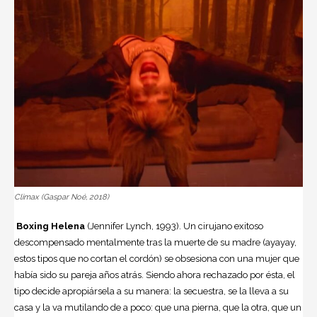
Climax (Gaspar Noé, 2018)
Boxing Helena
(Jennifer Lynch, 1993). Un cirujano exitoso
descompensado mentalmente tras la muerte de su madre (ayayay,
estos tipos que no cortan el cordón) se obsesiona con una mujer que
había sido su pareja años atrás. Siendo ahora rechazado por ésta, el
tipo decide apropiársela a su manera: la secuestra, se la lleva a su
casa y la va mutilando de a poco: que una pierna, que la otra, que un