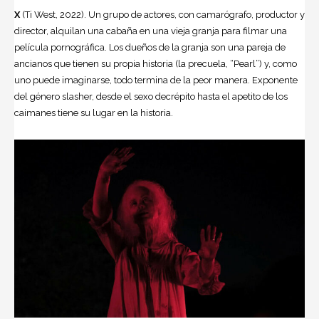
X
(Ti West, 2022). Un grupo de actores, con camarógrafo, productor y
director, alquilan una cabaña en una vieja granja para filmar una
película pornográfica. Los dueños de la granja son una pareja de
ancianos que tienen su propia historia (la precuela, “Pearl”) y, como
uno puede imaginarse, todo termina de la peor manera. Exponente
del género slasher, desde el sexo decrépito hasta el apetito de los
caimanes tiene su lugar en la historia.