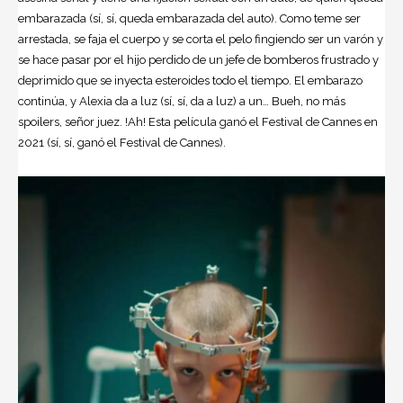
embarazada (sí, sí, queda embarazada del auto). Como teme ser
arrestada, se faja el cuerpo y se corta el pelo fingiendo ser un varón y
se hace pasar por el hijo perdido de un jefe de bomberos frustrado y
deprimido que se inyecta esteroides todo el tiempo. El embarazo
continúa, y Alexia da a luz (sí, sí, da a luz) a un… Bueh, no más
spoilers, señor juez. !Ah! Esta película ganó el Festival de Cannes en
2021 (sí, sí, ganó el Festival de Cannes).