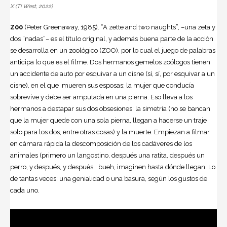
X (Ti West, 2022)
Z00
(Peter Greenaway, 1985). “A zette and two naughts”, –una zeta y
dos “nadas”– es el título original, y además buena parte de la acción
se desarrolla en un zoológico (ZOO), por lo cual el juego de palabras
anticipa lo que es el filme. Dos hermanos gemelos zoólogos tienen
un accidente de auto por esquivar a un cisne (sí, sí, por esquivar a un
cisne), en el que mueren sus esposas; la mujer que conducía
sobrevive y debe ser amputada en una pierna. Eso lleva a los
hermanos a destapar sus dos obsesiones: la simetría (no se bancan
que la mujer quede con una sola pierna, llegan a hacerse un traje
solo para los dos, entre otras cosas) y la muerte. Empiezan a filmar
en cámara rápida la descomposición de los cadáveres de los
animales (primero un langostino, después una ratita, después un
perro, y después, y después… bueh, imaginen hasta dónde llegan. Lo
de tantas veces: una genialidad o una basura, según los gustos de
cada uno.