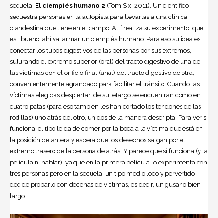
secuela,
El ciempiés humano 2
(Tom Six, 2011). Un científico
secuestra personas en la autopista para llevarlas a una clínica
clandestina que tiene en el campo. Allí realiza su experimento, que
es… bueno, ahí va: armar un ciempiés humano. Para eso su idea es
conectar los tubos digestivos de las personas por sus extremos,
suturando el extremo superior (oral) del tracto digestivo de una de
las víctimas con el orificio final (anal) del tracto digestivo de otra,
convenientemente agrandado para facilitar el tránsito. Cuando las
víctimas elegidas despiertan de su letargo se encuentran como en
cuatro patas (para eso también les han cortado los tendones de las
rodillas) uno atrás del otro, unidos de la manera descripta. Para ver si
funciona, el tipo le da de comer por la boca a la víctima que está en
la posición delantera y espera que los desechos salgan por el
extremo trasero de la persona de atrás. Y parece que sí funciona (y la
película ni hablar), ya que en la primera película lo experimenta con
tres personas pero en la secuela, un tipo medio loco y pervertido
decide probarlo con decenas de víctimas, es decir, un gusano bien
largo.