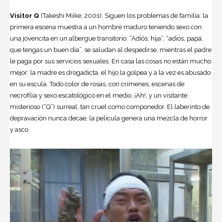
Visitor Q
(Takeshi Miike, 2001). Siguen los problemas de familia: la
primera escena muestra a un hombre maduro teniendo sexo con
una jovencita en un albergue transitorio. “Adiós, hija”, “adiós, papá,
que tengas un buen día”, se saludan al despedirse, mientras el padre
le paga por sus servicios sexuales. En casa las cosas no están mucho
mejor: la madre es drogadicta, el hijo la golpea y a la vez es abusado
en su escula. Todo color de rosas, con crímenes, escenas de
necrofilia y sexo escatológico en el medio. ¡Ah!, y un visitante
misterioso (“Q”) surreal, tan cruel como componedor. El laberinto de
depravación nunca decae, la película genera una mezcla de horror
y asco.