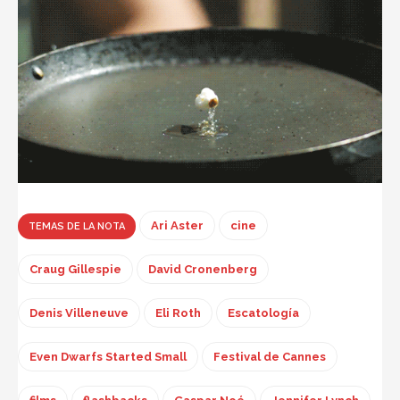
Ari Aster
cine
TEMAS DE LA NOTA
Craug Gillespie
David Cronenberg
Denis Villeneuve
Eli Roth
Escatología
Even Dwarfs Started Small
Festival de Cannes