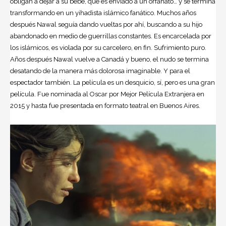
obligan a dejar a su bebé, que es enviado a un orfanato… y se termina
transformando en un yihadista islámico fanático. Muchos años
después Nawal seguía dando vueltas por ahí, buscando a su hijo
abandonado en medio de guerrillas constantes. Es encarcelada por
los islámicos, es violada por su carcelero, en fin. Sufrimiento puro.
Años después Nawal vuelve a Canadá y bueno, el nudo se termina
desatando de la manera más dolorosa imaginable. Y para el
espectador también. La película es un desquicio, sí, pero es una gran
película. Fue nominada al Oscar por Mejor Película Extranjera en
2015 y hasta fue presentada en formato teatral en Buenos Aires.