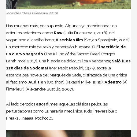
Incendies (Denis Villeneuve, 2010)
Hay muchas más, por supuesto. Algunas ya mencionadas en
artículos anteriores, como
Raw
(Julia Ducournau, 2016), del
veganismo al canibalismo;
A serbian film
(Srdjan Spasojevic, 2010),
un morboso mix de sexo y perversión humana. O
El sacrificio de
un ciervo sagrado
(The Killing of the Sacred Deer) (Yorgos
Lanthimos, 2017), una historia de dolor, culpa y venganza;
Saló (Los
120 días de Sodoma)
(Pier Paolo Pasolini, 1975), sobre la
escandalosa novela del Marqués de Sade, disfrazada de una crítica
al fascismo;
Audition
(Odishon) (Takashi Miike, 1999);
Adentro
(A’
l’interieur) (Alexandre Bustillo, 2007).
Al lado de todos estos filmes, aquellas clásicas películas
perturbadoras como La naranja mecánica, Kids, Irreversible o
Freaks…. naaaa. Pochoclo.