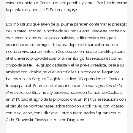
evidencia inefable. Cocteau quiere percibir y vibrar, “ser lúcido, como
la planta o el animal” (El Potomak, 1919).
Los monstruos que salen de su pluma parecen confirmar el presagio
de un cataclismo en la noche de la Gran Guerra. Pero esta noche no
es el inconsciente de los psicoanalistas; a diferencia y con gran
escándalo de sus amigos –futuros adeptos del surrealismo-, esa
noche la vive ciertamente un Cocteau de forma que constituye para
él el universo propio del sueño. Sin embargo, las relaciones con el
grupo de la NRF, el grupo dadaísta y el ya pre-surrealista, pese a su
amistad con Picabia, se vuelven difíciles. En todo caso, llegan los
ballets rusos y Serguei Diaghilev le dice: “¡Sorpréndeme!”. Cocteau
trabaja para él. Sobreviene el escándalo de
La consagración de la
Primavera
, de Stravinski (y otro escándalo con Parade, de Cocteau,
en 1917, bajo el signo de la provocación). En 1915 ya se relaciona con
el círculo de Montparnasse, sobre todo con Apollinaire, con Picasso,
con Max Jacob, con Erik Satie. Entre sus amistades figuran Proust,
Gide, Stravinski, Picasso, el mismo Diaghilev.