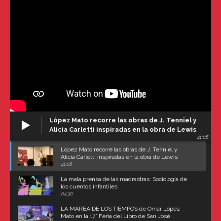
López Mato recorre las obras de J. Tenniel y
Alicia Carletti inspiradas en la obra de Lewis
41:08
Carroll
López Mato recorre las obras de J. Tenniel y
Alicia Carletti inspiradas en la obra de Lewis
Carroll
41:08
La mala prensa de las madrastras: Sociología de
los cuentos infantiles
04:30
LA MAREA DE LOS TIEMPOS de Omar López
Mato en la 17° Feria del Libro de San José