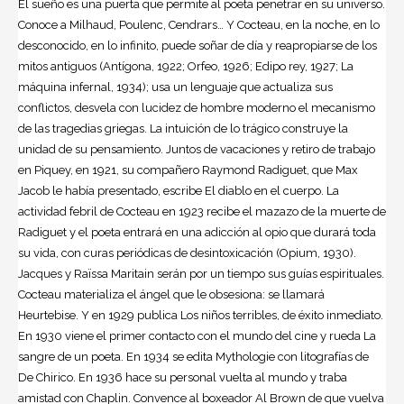
El sueño es una puerta que permite al poeta penetrar en su universo.
Conoce a Milhaud, Poulenc, Cendrars… Y Cocteau, en la noche, en lo
desconocido, en lo infinito, puede soñar de día y reapropiarse de los
mitos antiguos (Antígona, 1922; Orfeo, 1926; Edipo rey, 1927; La
máquina infernal, 1934); usa un lenguaje que actualiza sus
conflictos, desvela con lucidez de hombre moderno el mecanismo
de las tragedias griegas. La intuición de lo trágico construye la
unidad de su pensamiento. Juntos de vacaciones y retiro de trabajo
en Piquey, en 1921, su compañero Raymond Radiguet, que Max
Jacob le había presentado, escribe El diablo en el cuerpo. La
actividad febril de Cocteau en 1923 recibe el mazazo de la muerte de
Radiguet y el poeta entrará en una adicción al
opio
que durará toda
su vida, con curas periódicas de desintoxicación (Opium, 1930).
Jacques y Raïssa Maritain serán por un tiempo sus guías espirituales.
Cocteau materializa el ángel que le obsesiona: se llamará
Heurtebise. Y en 1929 publica Los niños terribles, de éxito inmediato.
En 1930 viene el primer contacto con el mundo del cine y rueda La
sangre de un poeta. En 1934 se edita Mythologie con litografías de
De Chirico. En 1936 hace su personal vuelta al mundo y traba
amistad con Chaplin. Convence al boxeador Al Brown de que vuelva