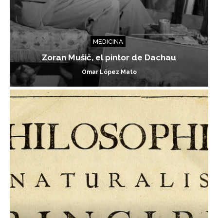
MEDICINA
Zoran Mušič, el pintor de Dachau
Omar López Mato