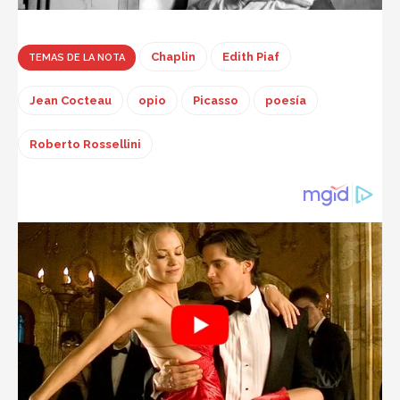
Chaplin
Edith Piaf
TEMAS DE LA NOTA
Jean Cocteau
opio
Picasso
poesía
Roberto Rossellini