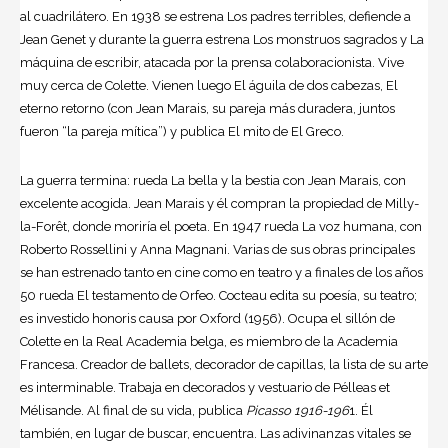
al cuadrilátero. En 1938 se estrena Los padres terribles, defiende a
Jean Genet y durante la guerra estrena Los monstruos sagrados y La
máquina de escribir, atacada por la prensa colaboracionista. Vive
muy cerca de Colette. Vienen luego El águila de dos cabezas, El
eterno retorno (con Jean Marais, su pareja más duradera, juntos
fueron “la pareja mítica”) y publica El mito de El Greco.
La guerra termina: rueda La bella y la bestia con Jean Marais, con
excelente acogida. Jean Marais y él compran la propiedad de Milly-
la-Forêt, donde moriría el poeta. En 1947 rueda La voz humana, con
Roberto Rossellini y Anna Magnani. Varias de sus obras principales
se han estrenado tanto en cine como en teatro y a finales de los años
50 rueda El testamento de Orfeo. Cocteau edita su poesía, su teatro;
es investido honoris causa por Oxford (1956). Ocupa el sillón de
Colette en la Real Academia belga, es miembro de la Academia
Francesa. Creador de ballets, decorador de capillas, la lista de su arte
es interminable. Trabaja en decorados y vestuario de Pélleas et
Mélisande. Al final de su vida, publica
Picasso 1916-196
1. Él
también, en lugar de buscar, encuentra. Las adivinanzas vitales se