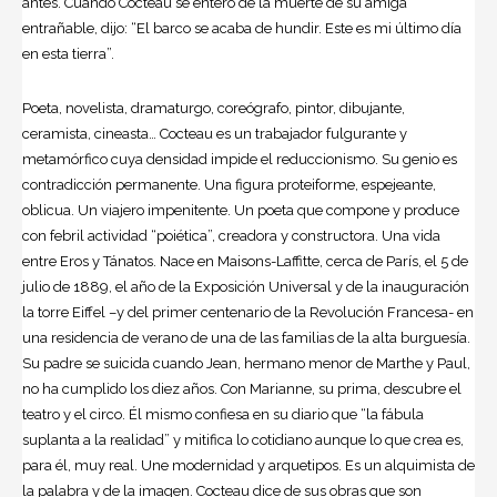
antes. Cuando Cocteau se enteró de la muerte de su amiga
entrañable, dijo: “El barco se acaba de hundir. Este es mi último día
en esta tierra”.
Poeta, novelista, dramaturgo, coreógrafo, pintor, dibujante,
ceramista, cineasta… Cocteau es un trabajador fulgurante y
metamórfico cuya densidad impide el reduccionismo. Su genio es
contradicción permanente. Una figura proteiforme, espejeante,
oblicua. Un viajero impenitente. Un poeta que compone y produce
con febril actividad “poiética”, creadora y constructora. Una vida
entre Eros y Tánatos. Nace en Maisons-Laffitte, cerca de París, el 5 de
julio de 1889, el año de la Exposición Universal y de la inauguración
la torre Eiffel –y del primer centenario de la Revolución Francesa- en
una residencia de verano de una de las familias de la alta burguesía.
Su padre se suicida cuando Jean, hermano menor de Marthe y Paul,
no ha cumplido los diez años. Con Marianne, su prima, descubre el
teatro y el circo. Él mismo confiesa en su diario que “la fábula
suplanta a la realidad” y mitifica lo cotidiano aunque lo que crea es,
para él, muy real. Une modernidad y arquetipos. Es un alquimista de
la palabra y de la imagen. Cocteau dice de sus obras que son