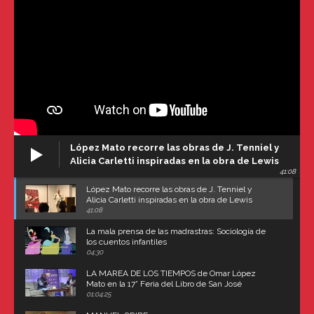
López Mato recorre las obras de J. Tenniel y
Alicia Carletti inspiradas en la obra de Lewis
41:08
Carroll
López Mato recorre las obras de J. Tenniel y
Alicia Carletti inspiradas en la obra de Lewis
Carroll
41:08
La mala prensa de las madrastras: Sociología de
los cuentos infantiles
04:30
LA MAREA DE LOS TIEMPOS de Omar López
Mato en la 17° Feria del Libro de San José
(Uruguay)
01:04:25