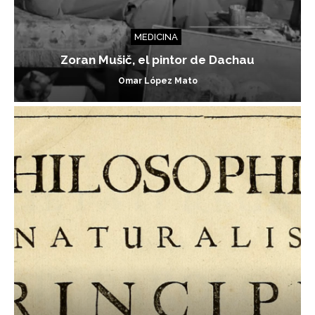
MEDICINA
Zoran Mušič, el pintor de Dachau
Omar López Mato