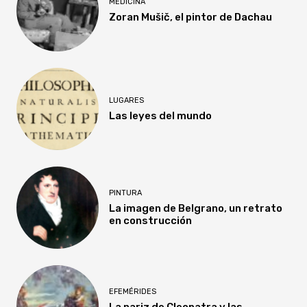
MEDICINA
Zoran Mušič, el pintor de Dachau
LUGARES
Las leyes del mundo
PINTURA
La imagen de Belgrano, un retrato
en construcción
EFEMÉRIDES
La nariz de Cleopatra y las