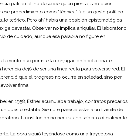
iencia patriarcal, no describe quién piensa, sino quién
r ese procedimiento como “técnica” fue un gesto político:
tuto teórico. Pero ahí había una posición epistemológica
xige devastar. Observar no implica aniquilar. El laboratorio
io de cuidado, aunque esa palabra no figure en
el elemento que permite la conjugación bacteriana: el
 herencia dejó de ser una línea recta para volverse red. El
aprendió que el progreso no ocurre en soledad, sino por
evolver firma.
bel en 1958, Esther acumulaba trabajo, contratos precarios
os un puesto estable. Siempre parecía estar a un trámite de
boratorio. La institución no necesitaba saberlo oficialmente.
l corte. La obra siguió leyéndose como una trayectoria