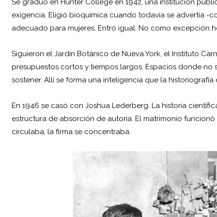
Se graduó en Hunter College en 1942, una institución públi
exigencia. Eligió bioquímica cuando todavía se advertía -c
adecuado para mujeres. Entró igual. No como excepción he
Siguieron el Jardín Botánico de Nueva York, el Instituto Car
presupuestos cortos y tiempos largos. Espacios donde no se
sostener. Allí se forma una inteligencia que la historiografí
En 1946 se casó con Joshua Lederberg. La historia científic
estructura de absorción de autoría. El matrimonio funcion
circulaba, la firma se concentraba.