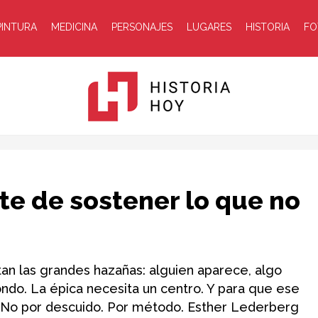
PINTURA
MEDICINA
PERSONAJES
LUGARES
HISTORIA
FO
Historia
te de sostener lo que no
tan las grandes hazañas: alguien aparece, algo
ndo. La épica necesita un centro. Y para que ese
Hoy
. No por descuido. Por método. Esther Lederberg