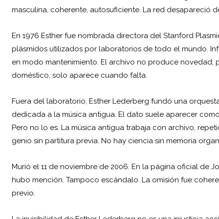
masculina, coherente, autosuficiente. La red desapareció de
En 1976 Esther fue nombrada directora del Stanford Plasmid 
plásmidos utilizados por laboratorios de todo el mundo. In
en modo mantenimiento. El archivo no produce novedad; pr
doméstico, solo aparece cuando falta.
Fuera del laboratorio, Esther Lederberg fundó una orquesta
dedicada a la música antigua. El dato suele aparecer com
Pero no lo es. La música antigua trabaja con archivo, repet
genio sin partitura previa. No hay ciencia sin memoria orga
Murió el 11 de noviembre de 2006. En la página oficial de 
hubo mención. Tampoco escándalo. La omisión fue coheren
previo.
La invisibilidad de Esther Lederberg no es una injusticia acc