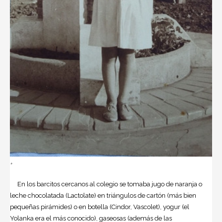
+
En los barcitos cercanos al colegio se tomaba jugo de naranja o
leche chocolatada (Lactolate) en triángulos de cartón (más bien
pequeñas pirámides) o en botella (Cindor, Vascolet), yogur (el
Yolanka era el más conocido), gaseosas (además de las