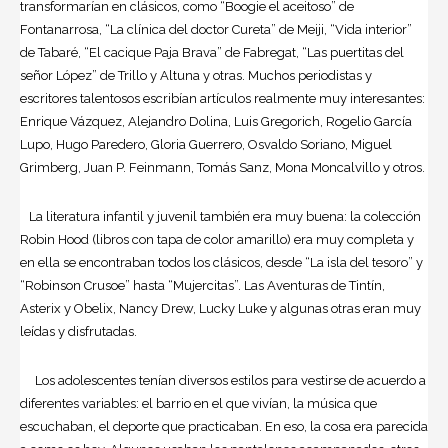
transformarían en clásicos, como “Boogie el aceitoso” de
Fontanarrosa, “La clínica del doctor Cureta” de Meiji, “Vida interior”
de Tabaré, “El cacique Paja Brava” de Fabregat, “Las puertitas del
señor López” de Trillo y Altuna y otras. Muchos periodistas y
escritores talentosos escribían artículos realmente muy interesantes:
Enrique Vázquez, Alejandro Dolina, Luis Gregorich, Rogelio García
Lupo, Hugo Paredero, Gloria Guerrero, Osvaldo Soriano, Miguel
Grimberg, Juan P. Feinmann, Tomás Sanz, Mona Moncalvillo y otros.
La literatura infantil y juvenil también era muy buena: la colección
Robin Hood (libros con tapa de color amarillo) era muy completa y
en ella se encontraban todos los clásicos, desde “La isla del tesoro” y
“Robinson Crusoe” hasta “Mujercitas”. Las Aventuras de Tintín,
Asterix y Obelix, Nancy Drew, Lucky Luke y algunas otras eran muy
leídas y disfrutadas.
Los adolescentes tenían diversos estilos para vestirse de acuerdo a
diferentes variables: el barrio en el que vivían, la música que
escuchaban, el deporte que practicaban. En eso, la cosa era parecida