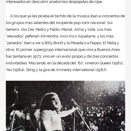
interesados en descubrir anatomías despojadas de ropa.
A los que ya les picaba el bichito de la música iban a conciertos de
los grupos más salientes del incipiente pop-rock nacional: Sui
Generis, Vox Dei, Pedro y Pablo, Manal, Alma y Vida. Los más
“elevados” peferían Almendra, Arco Iris o Aquelarre, y los más
“pesados” iban a ver a Billy Bond y la Pesada o a Pappo, El Reloj y
otros. El primer supergrupo internacional que vino a Buenos Aires
fue Santana en 1973, vino en un avión propio y dio tres conciertos
inolvidables. Más tarde, en la década del ’80, vinieron Queen (1981),
Yes (1984), Sting y la gira de Amnesty international (1987).