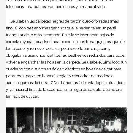
fotocopias, los apuntes eran personales y a mano alzada.
Se usaban las carpetas negras de cartón duro o forradas (más
finolis), con tres enormes ganchos que la hacían tener un perfil
triangular de lo más incómodo. En ella se insertaban hojas de
carpeta rayadas, cuadriculadas o canson con tres agujeritos, que de
tanto poner y remover de la carpeta se cortaban o rajaban y
obligaban a usar unos “ojalillos” autoadhesivos redondos para poder
volver a enganchar las hojas en la carpeta. Se usaba el Simulcop (un
cuaderno con distintos artificios didácticos en hojas de calcar para
pasarlos al papel en blanco), reglas y escuadras de madera o
acrílico, gomas de borrar (“Dos banderas”) de tinta-lápiz, rotuladora
y, ya hacia el final de la secundaria, la regla de cálculo, que no era
tan fácil de utilizar.