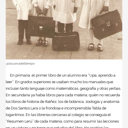
@lacuevadeltiempo
En primaria, el primer libro de un alumno era “Upa, aprendo a
leer”. En grados superiores se usaban mucho los manuales que
incluían tanto lenguaje como matemáticas, geografía y otras yerbas.
En secundaria ya había libros para cada materia; quién no recuerda
los libros de historia de Ibáñez, los de botánica, zoología y anatomía
de Dos Santos Lara o la frondosa e incomprensible Tabla de
logaritmos. En las librerías cercanas al colegio se conseguía el
“Resumen Lerú” de cada materia, como para resumir las lecciones
en un vistazo y no tener que estudiar del libro. No existían las