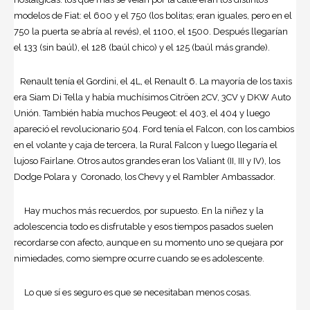
modelos de Fiat: el 600 y el 750 (los bolitas; eran iguales, pero en el
750 la puerta se abría al revés), el 1100, el 1500. Después llegarían
el 133 (sin baúl), el 128 (baúl chico) y el 125 (baúl más grande).
Renault tenía el Gordini, el 4L, el Renault 6. La mayoría de los taxis
era Siam Di Tella y había muchísimos Citröen 2CV, 3CV y DKW Auto
Unión. También había muchos Peugeot: el 403, el 404 y luego
apareció el revolucionario 504. Ford tenía el Falcon, con los cambios
en el volante y caja de tercera, la Rural Falcon y luego llegaría el
lujoso Fairlane. Otros autos grandes eran los Valiant (II, III y IV), los
Dodge Polara y Coronado, los Chevy y el Rambler Ambassador.
Hay muchos más recuerdos, por supuesto. En la niñez y la
adolescencia todo es disfrutable y esos tiempos pasados suelen
recordarse con afecto, aunque en su momento uno se quejara por
nimiedades, como siempre ocurre cuando se es adolescente.
Lo que sí es seguro es que se necesitaban menos cosas.