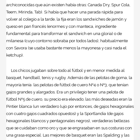
archiconocidas que aún existen había otras: Canada Dry, Spur Cola,
Teem, Mirinda, Tab). Si había que hacer una parada rápida para
volver al colegio a la tarde, la fija eran los sandwiches de jamón y
queso en pan francés (enormes y con manteca, ingrediente
fundamental para transformar el sandwich en una gloria) o de
milanesa (cuyo contorno sobraba por todos lados), habitualmente
con Savora (se usaba bastante menos la mayonesa y casi nada el
ketchup).
Los chicos jugaban sobre todo al fútbol y en menor medida al
basquet, handball, tenis y rugby. Además de las pelotas de goma, la
mayoría tenía las pelotas de fútbol de cuero Nº4 o Nº3, que tenían
gajos grandes y alargados. Era un privilegio tener una pelota de
fútbol Nº5 de cuero, su precio era elevado; las más deseadas eran la
Pintier blanca (un verdadero lujo por entonces, de gajos hexagonales
con cuatro gajos cuadrados opuestos) y la Sportlandia (de gajos
hexagonales blancos y pentagonales negros), verdaderas bellezas
que se cuidaban como oro y que se engrasaban en sus costuras con
una grasa especial. Las mejores de basquet eran las Spalding y las