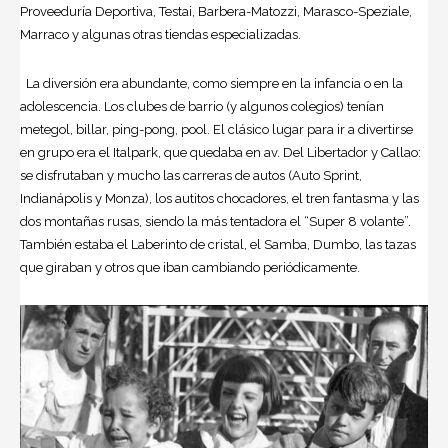
Proveeduría Deportiva, Testai, Barbera-Matozzi, Marasco-Speziale,
Marraco y algunas otras tiendas especializadas.
La diversión era abundante, como siempre en la infancia o en la
adolescencia. Los clubes de barrio (y algunos colegios) tenían
metegol, billar, ping-pong, pool. El clásico lugar para ir a divertirse
en grupo era el Italpark, que quedaba en av. Del Libertador y Callao:
se disfrutaban y mucho las carreras de autos (Auto Sprint,
Indianápolis y Monza), los autitos chocadores, el tren fantasma y las
dos montañas rusas, siendo la más tentadora el “Super 8 volante”.
También estaba el Laberinto de cristal, el Samba, Dumbo, las tazas
que giraban y otros que iban cambiando periódicamente.