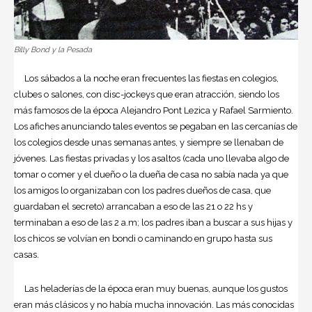
Billy Bond y la Pesada
Los sábados a la noche eran frecuentes las fiestas en colegios,
clubes o salones, con disc-jockeys que eran atracción, siendo los
más famosos de la época Alejandro Pont Lezica y Rafael Sarmiento.
Los afiches anunciando tales eventos se pegaban en las cercanías de
los colegios desde unas semanas antes, y siempre se llenaban de
jóvenes. Las fiestas privadas y los asaltos (cada uno llevaba algo de
tomar o comer y el dueño o la dueña de casa no sabía nada ya que
los amigos lo organizaban con los padres dueños de casa, que
guardaban el secreto) arrancaban a eso de las 21 o 22 hs y
terminaban a eso de las 2 a.m; los padres iban a buscar a sus hijas y
los chicos se volvían en bondi o caminando en grupo hasta sus
casas.
Las heladerías de la época eran muy buenas, aunque los gustos
eran más clásicos y no había mucha innovación. Las más conocidas