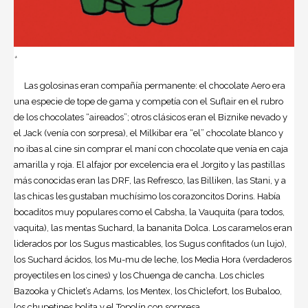
+
Las golosinas eran compañía permanente: el chocolate Aero era
una especie de tope de gama y competía con el Suflair en el rubro
de los chocolates “aireados”; otros clásicos eran el Biznike nevado y
el Jack (venía con sorpresa), el Milkibar era “el” chocolate blanco y
no ibas al cine sin comprar el maní con chocolate que venía en caja
amarilla y roja. El alfajor por excelencia era el Jorgito y las pastillas
más conocidas eran las DRF, las Refresco, las Billiken, las Stani, y a
las chicas les gustaban muchísimo los corazoncitos Dorins. Había
bocaditos muy populares como el Cabsha, la Vauquita (para todos,
vaquita), las mentas Suchard, la bananita Dolca. Los caramelos eran
liderados por los Sugus masticables, los Sugus confitados (un lujo),
los Suchard ácidos, los Mu-mu de leche, los Media Hora (verdaderos
proyectiles en los cines) y los Chuenga de cancha. Los chicles
Bazooka y Chiclet’s Adams, los Mentex, los Chiclefort, los Bubaloo,
los chupetines bolita y el Topolín con sorpresa.