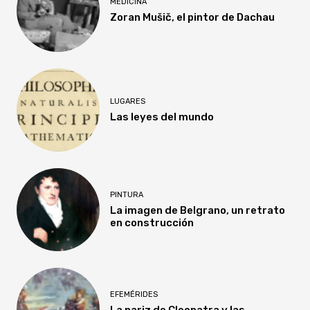
MEDICINA
Zoran Mušič, el pintor de Dachau
LUGARES
Las leyes del mundo
PINTURA
La imagen de Belgrano, un retrato
en construcción
EFEMÉRIDES
La nariz de Cleopatra y las