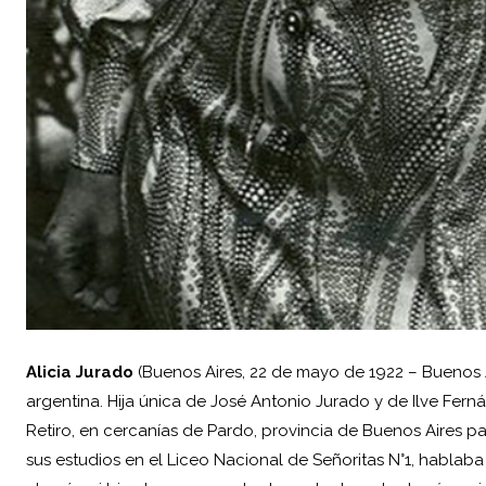
Alicia Jurado
(Buenos Aires, 22 de mayo de 1922 – Buenos A
argentina. Hija única de José Antonio Jurado y de Ilve Ferná
Retiro, en cercanías de Pardo, provincia de Buenos Aires 
sus estudios en el Liceo Nacional de Señoritas N°1, hablaba e