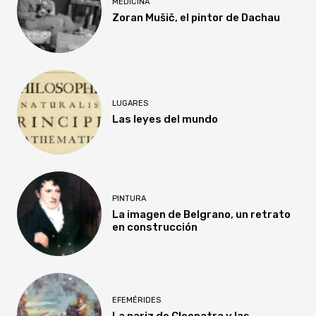
MEDICINA
Zoran Mušič, el pintor de Dachau
LUGARES
Las leyes del mundo
PINTURA
La imagen de Belgrano, un retrato
en construcción
EFEMÉRIDES
La nariz de Cleopatra y las