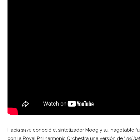
Hacia 1970 conoció el sintetizador Moog y su inagotable fue
con la Royal Philharmonic Orchestra una versión de “
Así ha