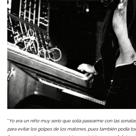
“
Yo era un niño muy serio que solía pasearme con las sonat
para evitar los golpes de los matones, pues también podía toc