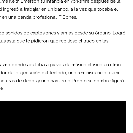
esume Keith Emerson su infancia en Yorkshire después de la
d ingresó a trabajar en un banco, a la vez que tocaba el
ar en una banda profesional: T Bones.
do sonidos de explosiones y armas desde su órgano. Logró
usiasta que le pidieron que repitiese el truco en las
sismo donde apelaba a piezas de música clásica en ritmo
r de la ejecución del teclado, una reminiscencia a Jimi
racturas de dedos y una nariz rota. Pronto su nombre figuró
ck.