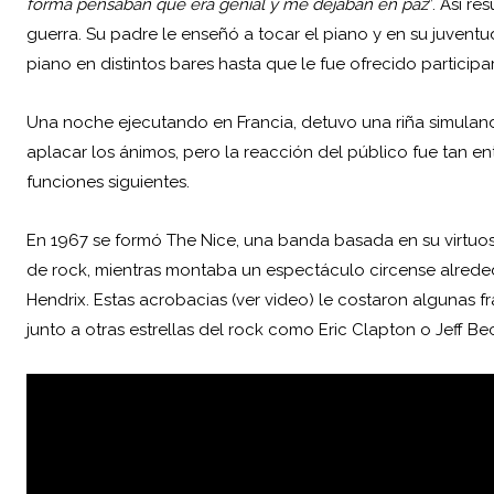
forma pensaban que era genial y me dejaban en paz
”. Así r
guerra. Su padre le enseñó a tocar el piano y en su juventu
piano en distintos bares hasta que le fue ofrecido particip
Una noche ejecutando en Francia, detuvo una riña simulan
aplacar los ánimos, pero la reacción del público fue tan ent
funciones siguientes.
En 1967 se formó The Nice, una banda basada en su virtuo
de rock, mientras montaba un espectáculo circense alrededo
Hendrix. Estas acrobacias (ver video) le costaron algunas f
junto a otras estrellas del rock como Eric Clapton o Jeff Be