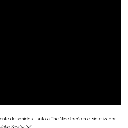
nte de sonidos. Junto a The Nice tocó en el sintetizador,
blaba Zaratustra
”.