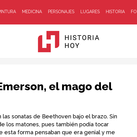
PINTURA
MEDICINA
PERSONAJES
LUGARES
HISTORIA
FO
Historia
h Emerson, el mago del
 las sonatas de Beethoven bajo el brazo. Sin
de los matones, pues también podía tocar
Hoy
De esta forma pensaban que era genial y me