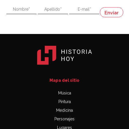
"En política, la estupidez no es una desventaja"
Napoleón
03:06
Mapa del sitio
Música
Pintura
Medicina
Personajes
Lugares