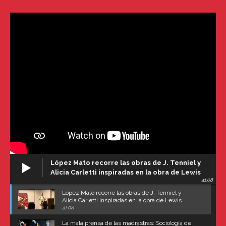
López Mato recorre las obras de J. Tenniel y
Alicia Carletti inspiradas en la obra de Lewis
41:08
Carroll
López Mato recorre las obras de J. Tenniel y
Alicia Carletti inspiradas en la obra de Lewis
Carroll
41:08
La mala prensa de las madrastras: Sociología de