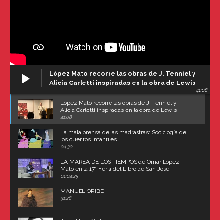
López Mato recorre las obras de J. Tenniel y
Alicia Carletti inspiradas en la obra de Lewis
41:08
Carroll
López Mato recorre las obras de J. Tenniel y
Alicia Carletti inspiradas en la obra de Lewis
Carroll
41:08
La mala prensa de las madrastras: Sociología de
los cuentos infantiles
04:30
LA MAREA DE LOS TIEMPOS de Omar López
Mato en la 17° Feria del Libro de San José
(Uruguay)
01:04:25
MANUEL ORIBE
31:28