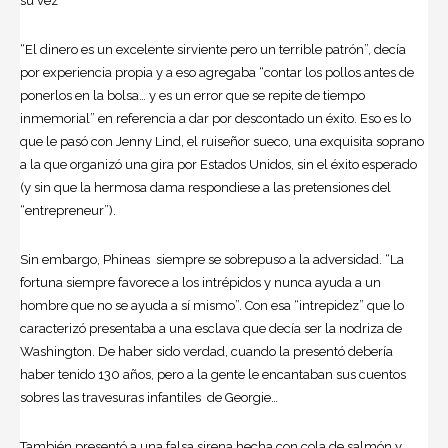
su vez “
“El dinero es un excelente sirviente pero un terrible patrón”, decía
por experiencia propia y a eso agregaba “contar los pollos antes de
ponerlos en la bolsa… y es un error que se repite de tiempo
inmemorial” en referencia a dar por descontado un éxito. Eso es lo
que le pasó con Jenny Lind, el ruiseñor sueco, una exquisita soprano
a la que organizó una gira por Estados Unidos, sin el éxito esperado
(y sin que la hermosa dama respondiese a las pretensiones del
“entrepreneur”).
Sin embargo, Phineas siempre se sobrepuso a la adversidad. “La
fortuna siempre favorece a los intrépidos y nunca ayuda a un
hombre que no se ayuda a sí mismo”. Con esa “intrepidez” que lo
caracterizó presentaba a una esclava que decía ser la nodriza de
Washington. De haber sido verdad, cuando la presentó debería
haber tenido 130 años, pero a la gente le encantaban sus cuentos
sobres las travesuras infantiles de Georgie…
También presentó a una falsa sirena hecha con cola de salmón y