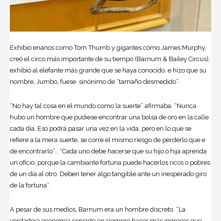
Exhibió enanos como Tom Thumb y gigantes cómo James Murphy,
creó el circo más importante de su tiempo (Barnum & Bailey Circus),
exhibió al elefante más grande que se haya conocido, e hizo que su
nombre, Jumbo, fuese sinónimo de “tamaño desmedido”.
“No hay tal cosa en el mundo como la suerte” afirmaba. “Nunca
hubo un hombre que pudiese encontrar una bolsa de oro en la calle
cada día. Eso podrá pasar una vez en la vida, pero en lo que se
refiere a la mera suerte, se corre el mismo riesgo de perderlo que e
de encontrarlo”… “Cada uno debe hacerse que su hijo o hija aprenda
un oficio, porque la cambiante fortuna puede hacerlos ricos o pobres
de un día al otro. Deben tener algo tangible ante un inesperado giro
de la fortuna”.
A pesar de sus medios, Barnum era un hombre discreto. “La
verdadera economía consiste en siempre hacer más ingresos que