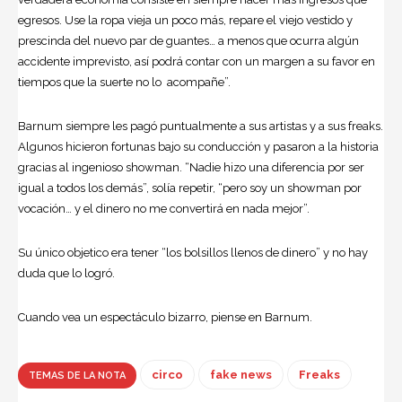
egresos. Use la ropa vieja un poco más, repare el viejo vestido y
prescinda del nuevo par de guantes… a menos que ocurra algún
accidente imprevisto, así podrá contar con un margen a su favor en
tiempos que la suerte no lo acompañe”.
Barnum siempre les pagó puntualmente a sus artistas y a sus freaks.
Algunos hicieron fortunas bajo su conducción y pasaron a la historia
gracias al ingenioso showman. “Nadie hizo una diferencia por ser
igual a todos los demás”, solía repetir, “pero soy un showman por
vocación… y el dinero no me convertirá en nada mejor”.
Su único objetico era tener “los bolsillos llenos de dinero” y no hay
duda que lo logró.
Cuando vea un espectáculo bizarro, piense en Barnum.
circo
fake news
Freaks
TEMAS DE LA NOTA