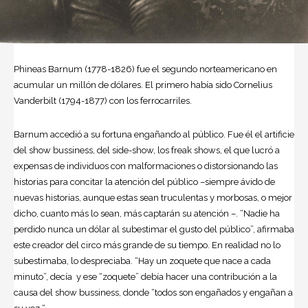
Phineas Barnum (1778-1826) fue el segundo norteamericano en
acumular un millón de dólares. El primero había sido Cornelius
Vanderbilt (1794-1877) con los ferrocarriles.
Barnum accedió a su fortuna engañando al público. Fue él el artificie
del show bussiness, del side-show, los freak shows, el que lucró a
expensas de individuos con malformaciones o distorsionando las
historias para concitar la atención del público –siempre ávido de
nuevas historias, aunque estas sean truculentas y morbosas, o mejor
dicho, cuanto más lo sean, más captarán su atención –. “Nadie ha
perdido nunca un dólar al subestimar el gusto del público”, afirmaba
este creador del circo más grande de su tiempo. En realidad no lo
subestimaba, lo despreciaba. “Hay un zoquete que nace a cada
minuto”, decía y ese “zoquete” debía hacer una contribución a la
causa del show bussiness, donde “todos son engañados y engañan a