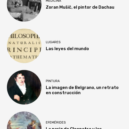
MEDICINA
Zoran Mušič, el pintor de Dachau
LUGARES
Las leyes del mundo
PINTURA
La imagen de Belgrano, un retrato
en construcción
EFEMÉRIDES
La nariz de Cleopatra y las