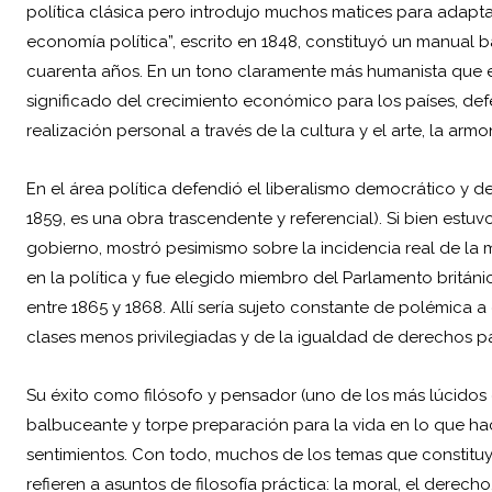
política clásica pero introdujo muchos matices para adapta
economía política”, escrito en 1848, constituyó un manual 
cuarenta años. En un tono claramente más humanista que el
significado del crecimiento económico para los países, def
realización personal a través de la cultura y el arte, la armo
En el área política defendió el liberalismo democrático y def
1859, es una obra trascendente y referencial). Si bien est
gobierno, mostró pesimismo sobre la incidencia real de la 
en la política y fue elegido miembro del Parlamento británi
entre 1865 y 1868. Allí sería sujeto constante de polémica 
clases menos privilegiadas y de la igualdad de derechos pa
Su éxito como filósofo y pensador (uno de los más lúcidos
balbuceante y torpe preparación para la vida en lo que hac
sentimientos. Con todo, muchos de los temas que constituy
refieren a asuntos de filosofía práctica: la moral, el derecho