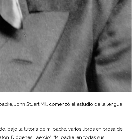
 padre, John Stuart Mill comenzó el estudio de la lengua
o, bajo la tutoría de mi padre, varios libros en prosa de
atón, Diógenes Laercio”. “Mi padre, en todas sus