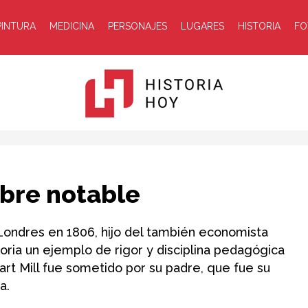
PINTURA
MEDICINA
PERSONAJES
LUGARES
HISTORIA
FO
Historia
mbre notable
n Londres en 1806, hijo del también economista
oria un ejemplo de rigor y disciplina pedagógica
art Mill fue sometido por su padre, que fue su
Hoy
a.