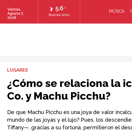
5.6
C
Viernes,
MÚSICA
Agosto 7,
Buenos Aires
2026
LUGARES
¿Cómo se relaciona la ic
Co. y Machu Picchu?
De que Machu Picchu es una joya de valor incalcu
mundo de las joyas y el lujo? Pues, los descendie
Tiffany—, gracias a su fortuna, permitieron el des