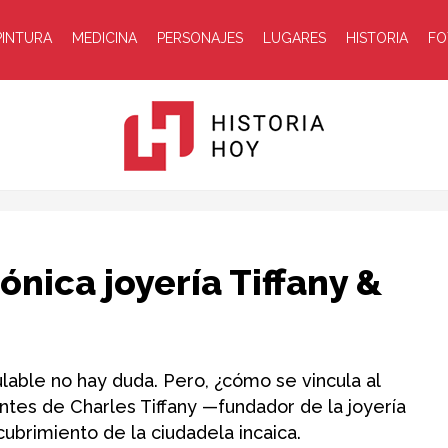
PINTURA
MEDICINA
PERSONAJES
LUGARES
HISTORIA
FO
Historia
ónica joyería Tiffany &
lable no hay duda. Pero, ¿cómo se vincula al
ntes de Charles Tiffany —fundador de la joyería
Hoy
cubrimiento de la ciudadela incaica.