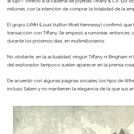
al lujo— ofreció a la cadena de joyerías Tiffany & Co. 120 d
millones, con la intención de comprar la totalidad de la em
El grupo LVMH (Louis Vuitton Moët Hennessy) confirmó que
transacción con Tiffany. Se empezó a rumorear, entonces, q
durante los próximos días, en multimillonarios.
No obstante, en la actualidad, ningún Tiffany ni Bingham ni 
del explorador tampoco suelen aparecer en la prensa rosa 
De acuerdo con algunas páginas sociales, los hijos de Alf
incluso Salem y no mantienen la elegancia de la que sus a