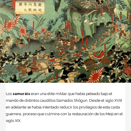
Los
samuráis
eran una élite militar que había peleado bajo el
mando de distintos caudillos llamados Shōgun. Desde el siglo XVIII
en adelante se había intentado reducir los privilegios de esta casta
guerrera, proceso que culmina con la restauración de los Meiji en el
siglo XIX.