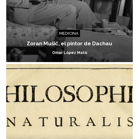
MEDICINA
Zoran Mušič, el pintor de Dachau
Omar López Mato