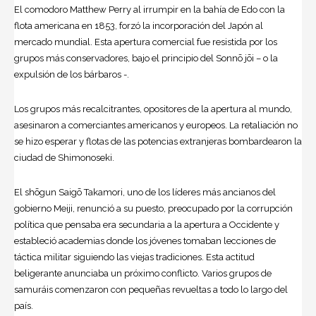
El comodoro
Matthew Perry
al irrumpir en la bahía de Edo con la
flota americana en 1853, forzó la incorporación del
Japón
al
mercado mundial. Esta apertura comercial fue resistida por los
grupos más conservadores, bajo el principio del Sonnō jōi – o la
expulsión de los bárbaros -.
Los grupos más recalcitrantes, opositores de la apertura al mundo,
asesinaron a comerciantes americanos y europeos. La retaliación no
se hizo esperar y flotas de las potencias extranjeras bombardearon la
ciudad de Shimonoseki.
El shōgun Saigō Takamori, uno de los líderes más ancianos del
gobierno Meiji, renunció a su puesto, preocupado por la corrupción
política que pensaba era secundaria a la apertura a Occidente y
estableció academias donde los jóvenes tomaban lecciones de
táctica militar siguiendo las viejas tradiciones. Esta actitud
beligerante anunciaba un próximo conflicto. Varios grupos de
samuráis comenzaron con pequeñas revueltas a todo lo largo del
país.