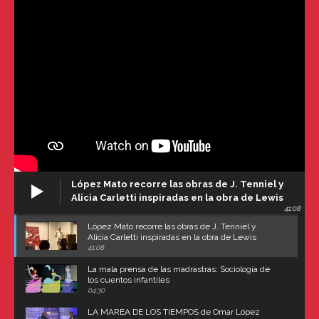
López Mato recorre las obras de J. Tenniel y
Alicia Carletti inspiradas en la obra de Lewis
41:08
Carroll
López Mato recorre las obras de J. Tenniel y
Alicia Carletti inspiradas en la obra de Lewis
Carroll
41:08
La mala prensa de las madrastras: Sociología de
los cuentos infantiles
04:30
LA MAREA DE LOS TIEMPOS de Omar López