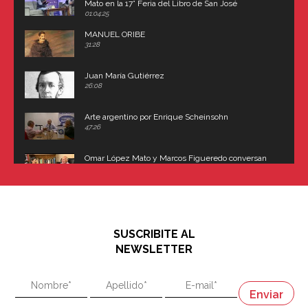
Mato en la 17° Feria del Libro de San José
(Uruguay)
01:04:25
MANUEL ORIBE
31:28
Juan María Gutiérrez
26:08
Arte argentino por Enrique Scheinsohn
47:26
Omar López Mato y Marcos Figueredo conversan
sobre: Revolución de Lavalle y fusilamiento de
Dorrego
16:42
El historiador y editor argentino, Ricardo de Titto,
hablando de el Manco Paz (José María Paz)
48:03
SUSCRIBITE AL
"En política, la estupidez no es una desventaja"
NEWSLETTER
02:58
"En política, la estupidez no es una desventaja"
Napoleón
03:06