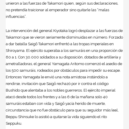
unieron a las fuerzas de Takamori quien, según sus declaraciones,
no pretendía traicionar al emperador sino quitarle las “malas
influencias”.
La intervención del general Kiyotaka logró desplazar a las fuerzas de
Takamori que se vieron seriamente disminuidas en número. Forzado
a dar batalla Saigō Takamori enfrentó a las tropas imperiales en
Shiroyama. El ejército superaba a los samuráis en una proporción de
60 a 1. Con 30.000 soldados a su disposición, dotados de artillería y
ametralladoras, el general Yamagata Aritomo comenzó el asedio de
los 500 samuráis, rodeados por obstáculos para impedir su escape.
Entonces Yamagata le envió una nota amistosa instándolo a
rendirse, invitación que Saigō rechazó por ir contra el código
Bushido que alentaba a los nobles guerreros. El ejército imperial
atacó desde todos los frentes y a las 6 de la mañana solo 40
samuráis estaban con vida y Saigō yacía herido de muerte,
circunstancia que no fue obstáculo para que su seguidor más leal,
Beppu Shinsuke lo asistió a quitarse la vida siguiendo el rito
Seppuku.