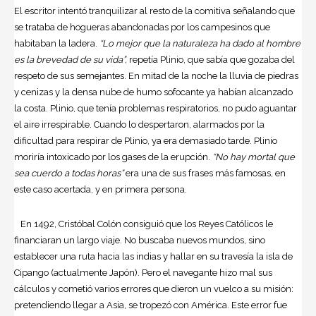
El escritor intentó tranquilizar al resto de la comitiva señalando que
se trataba de hogueras abandonadas por los campesinos que
habitaban la ladera.
“Lo mejor que la naturaleza ha dado al hombre
es la brevedad de su vida”,
repetía Plinio, que sabía que gozaba del
respeto de sus semejantes. En mitad de la noche la lluvia de piedras
y cenizas y la densa nube de humo sofocante ya habían alcanzado
la costa. Plinio, que tenía problemas respiratorios, no pudo aguantar
el aire irrespirable. Cuando lo despertaron, alarmados por la
dificultad para respirar de Plinio, ya era demasiado tarde. Plinio
moriría intoxicado por los gases de la erupción.
“No hay mortal que
sea cuerdo a todas horas”
era una de sus frases más famosas, en
este caso acertada, y en primera persona.
En 1492, Cristóbal Colón consiguió que los Reyes Católicos le
financiaran un largo viaje. No buscaba nuevos mundos, sino
establecer una ruta hacia las indias y hallar en su travesía la isla de
Cipango (actualmente Japón). Pero el navegante hizo mal sus
cálculos y cometió varios errores que dieron un vuelco a su misión:
pretendiendo llegar a Asia, se tropezó con América. Este error fue