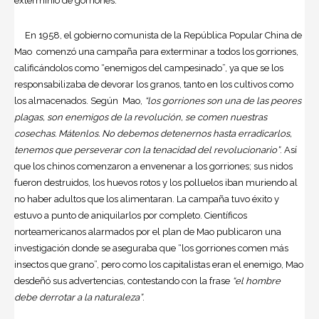
exterminio de gorriones.
En 1958, el gobierno comunista de la República Popular China de
Mao comenzó una campaña para exterminar a todos los gorriones,
calificándolos como “enemigos del campesinado”, ya que se los
responsabilizaba de devorar los granos, tanto en los cultivos como
los almacenados. Según Mao,
“los gorriones son una de las peores
plagas, son enemigos de la revolución, se comen nuestras
cosechas. Mátenlos. No debemos detenernos hasta erradicarlos,
tenemos que perseverar con la tenacidad del revolucionario”
. Así
que los chinos comenzaron a envenenar a los gorriones; sus nidos
fueron destruidos, los huevos rotos y los polluelos iban muriendo al
no haber adultos que los alimentaran. La campaña tuvo éxito y
estuvo a punto de aniquilarlos por completo. Científicos
norteamericanos alarmados por el plan de Mao publicaron una
investigación donde se aseguraba que “los gorriones comen más
insectos que grano”, pero como los capitalistas eran el enemigo, Mao
desdeñó sus advertencias, contestando con la frase
“el hombre
debe derrotar a la naturaleza”
.