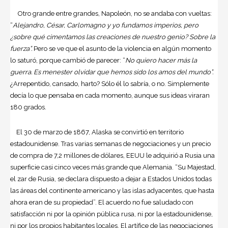
Otro grande entre grandes, Napoleón, no se andaba con vueltas:
“
Alejandro, César, Carlomagno y yo fundamos imperios, pero
¿sobre qué cimentamos las creaciones de nuestro genio? Sobre la
fuerza”.
Pero se ve que el asunto de la violencia en algún momento
lo saturó, porque cambió de parecer: “
No quiero hacer más la
guerra. Es menester olvidar que hemos sido los amos del mundo”.
¿Arrepentido, cansado, harto? Sólo él lo sabría, o no. Simplemente
decía lo que pensaba en cada momento, aunque sus ideas viraran
180 grados.
El 30 de marzo de 1867, Alaska se convirtió en territorio
estadounidense. Tras varias semanas de negociaciones y un precio
de compra de 7,2 millones de dólares, EEUU le adquirió a Rusia una
superficie casi cinco veces más grande que Alemania. “Su Majestad,
el zar de Rusia, se declara dispuesto a dejar a Estados Unidos todas
las áreas del continente americano y las islas adyacentes, que hasta
ahora eran de su propiedad”. El acuerdo no fue saludado con
satisfacción ni por la opinión pública rusa, ni por la estadounidense,
ni por los propios habitantes locales. El artífice de las negociaciones