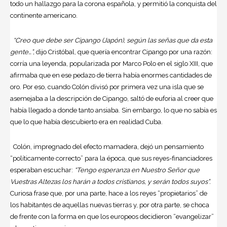
todo un hallazgo para la corona española, y permitió la conquista del
continente americano.
“Creo que debe ser Cipango (Japón), según las señas que da esta
gente…”,
dijo Cristóbal, que quería encontrar Cipango por una razón:
corría una leyenda, popularizada por Marco Polo en el siglo XIII, que
afirmaba que en ese pedazo de tierra había enormes cantidades de
oro. Por eso, cuando Colón divisó por primera vez una isla que se
asemejaba a la descripción de Cipango, saltó de euforia al creer que
había llegado a donde tanto ansiaba. Sin embargo, lo que no sabía es
que lo que había descubierto era en realidad Cuba.
Colón, impregnado del efecto mamadera, dejó un pensamiento
“políticamente correcto” para la época, que sus reyes-financiadores
esperaban escuchar:
“Tengo esperanza en Nuestro Señor que
Vuestras Altezas los harán a todos cristianos, y serán todos suyos”.
Curiosa frase que, por una parte, hace a los reyes “propietarios” de
los habitantes de aquellas nuevas tierras y, por otra parte, se choca
de frente con la forma en que los europeos decidieron “evangelizar”