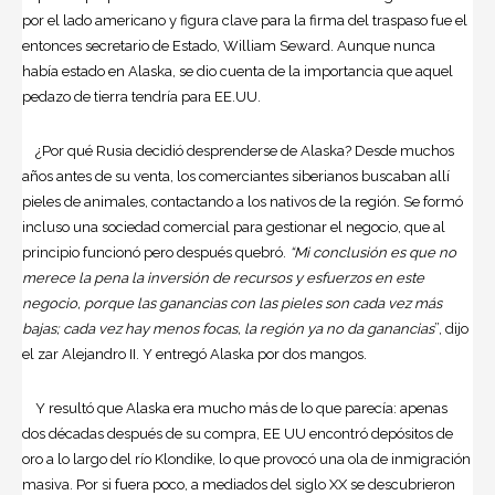
por el lado americano y figura clave para la firma del traspaso fue el
entonces secretario de Estado, William Seward. Aunque nunca
había estado en Alaska, se dio cuenta de la importancia que aquel
pedazo de tierra tendría para EE.UU.
¿Por qué Rusia decidió desprenderse de Alaska? Desde muchos
años antes de su venta, los comerciantes siberianos buscaban allí
pieles de animales, contactando a los nativos de la región. Se formó
incluso una sociedad comercial para gestionar el negocio, que al
principio funcionó pero después quebró.
“Mi conclusión es que no
merece la pena la inversión de recursos y esfuerzos en este
negocio, porque las ganancias con las pieles son cada vez más
bajas; cada vez hay menos focas, la región ya no da ganancias
”, dijo
el zar Alejandro II. Y entregó Alaska por dos mangos.
Y resultó que Alaska era mucho más de lo que parecía: apenas
dos décadas después de su compra, EE UU encontró depósitos de
oro a lo largo del río Klondike, lo que provocó una ola de inmigración
masiva. Por si fuera poco, a mediados del siglo XX se descubrieron