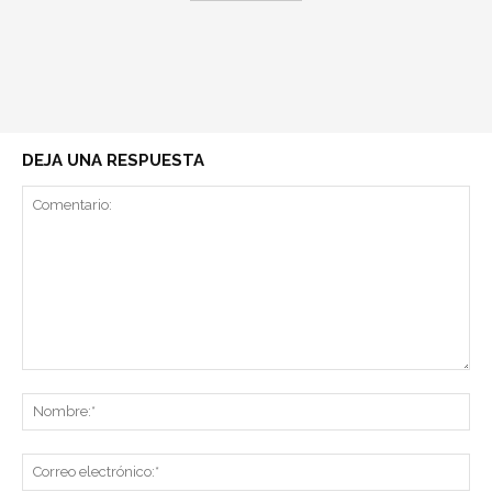
DEJA UNA RESPUESTA
Comentario:
No
Co
ele