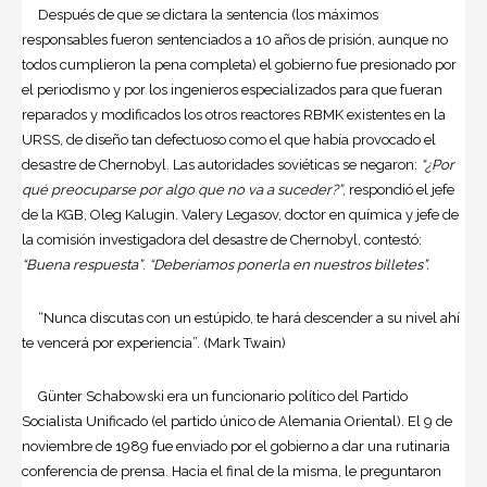
Después de que se dictara la sentencia (los máximos
responsables fueron sentenciados a 10 años de prisión, aunque no
todos cumplieron la pena completa) el gobierno fue presionado por
el periodismo y por los ingenieros especializados para que fueran
reparados y modificados los otros reactores RBMK existentes en la
URSS, de diseño tan defectuoso como el que había provocado el
desastre de Chernobyl. Las autoridades soviéticas se negaron:
“¿Por
qué preocuparse por algo que no va a suceder?”
, respondió el jefe
de la KGB, Oleg Kalugin. Valery Legasov, doctor en química y jefe de
la comisión investigadora del desastre de Chernobyl, contestó:
“Buena respuesta”
.
“Deberíamos ponerla en nuestros billetes”.
“Nunca discutas con un estúpido, te hará descender a su nivel ahí
te vencerá por experiencia”. (Mark Twain)
Günter Schabowski era un funcionario político del Partido
Socialista Unificado (el partido único de Alemania Oriental). El 9 de
noviembre de 1989 fue enviado por el gobierno a dar una rutinaria
conferencia de prensa. Hacia el final de la misma, le preguntaron