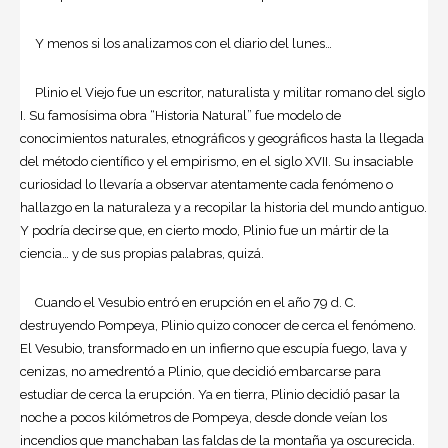
Y menos si los analizamos con el diario del lunes…
Plinio el Viejo fue un escritor, naturalista y militar romano del siglo
I. Su famosísima obra “Historia Natural” fue modelo de
conocimientos naturales, etnográficos y geográficos hasta la llegada
del método científico y el empirismo, en el siglo XVII. Su insaciable
curiosidad lo llevaría a observar atentamente cada fenómeno o
hallazgo en la naturaleza y a recopilar la historia del mundo antiguo.
Y podría decirse que, en cierto modo, Plinio fue un mártir de la
ciencia… y de sus propias palabras, quizá.
Cuando el Vesubio entró en erupción en el año 79 d. C.
destruyendo Pompeya, Plinio quizo conocer de cerca el fenómeno.
El Vesubio, transformado en un infierno que escupía fuego, lava y
cenizas, no amedrentó a Plinio, que decidió embarcarse para
estudiar de cerca la erupción. Ya en tierra, Plinio decidió pasar la
noche a pocos kilómetros de Pompeya, desde donde veían los
incendios que manchaban las faldas de la montaña ya oscurecida.