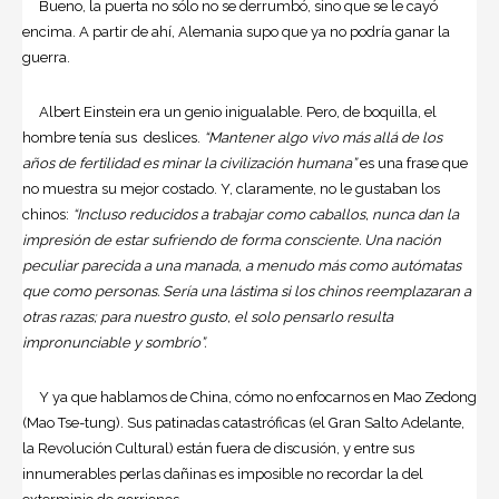
Bueno, la puerta no sólo no se derrumbó, sino que se le cayó
encima. A partir de ahí, Alemania supo que ya no podría ganar la
guerra.
Albert Einstein era un genio inigualable. Pero, de boquilla, el
hombre tenía sus deslices.
“Mantener algo vivo más allá de los
años de fertilidad es minar la civilización humana”
es una frase que
no muestra su mejor costado. Y, claramente, no le gustaban los
chinos:
“Incluso reducidos a trabajar como caballos, nunca dan la
impresión de estar sufriendo de forma consciente. Una nación
peculiar parecida a una manada, a menudo más como autómatas
que como personas. Sería una lástima si los chinos reemplazaran a
otras razas; para nuestro gusto, el solo pensarlo resulta
impronunciable y sombrío”.
Y ya que hablamos de China, cómo no enfocarnos en Mao Zedong
(Mao Tse-tung). Sus patinadas catastróficas (el Gran Salto Adelante,
la Revolución Cultural) están fuera de discusión, y entre sus
innumerables perlas dañinas es imposible no recordar la del