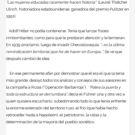
“Las mujeres educadas raramente hacen historia”
. (Laurel Thatcher
Ulrich, historiadora estadounidense, ganadora del premio Pulitzer en
1991)
Adolf Hitler no podía contenerse. Tenía que lanzar frases
rimbombantes, como para que le prestaran atención y le temieran.
En 1939 proclamó, luego de invadir Checoslovaquia:
“…es la última
reivindicación territorial que he de hacer en Europa…”.
Se ve que
después cambió de idea.
En ese permanente afán por demostrar que él era el que la tenía
más grande, desoyó todos los análisis y consejos de sus asesores en
la campaña a Rusia (“Operación Barbarroja”).
“Patea la puerta y
toda la estructura se derrumbará”,
decía el Führer una y otra vez a
quien quisiera escucharlo, subestimando todo lo que tenía enfrente:
la enorme extensión del territorio ruso, el frío (que había hecho
retroceder hasta a Napoleón), el patriotismo, la rabia y la
determinación de la mayoría del pueblo soviético.