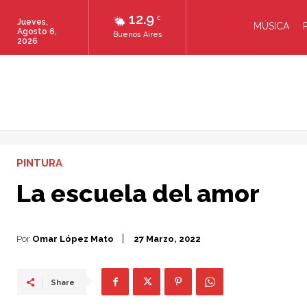
12.9
C
Jueves,
MÚSICA
Agosto 6,
Buenos Aires
2026
PINTURA
La escuela del amor
Por
Omar López Mato
27 Marzo, 2022
Share