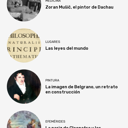
MEDICINA
Zoran Mušič, el pintor de Dachau
LUGARES
Las leyes del mundo
PINTURA
La imagen de Belgrano, un retrato
en construcción
EFEMÉRIDES
La nariz de Cleopatra y las