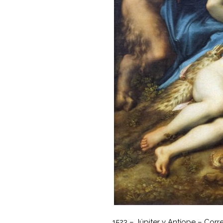
1523 – Júpiter y Antíope – Corr