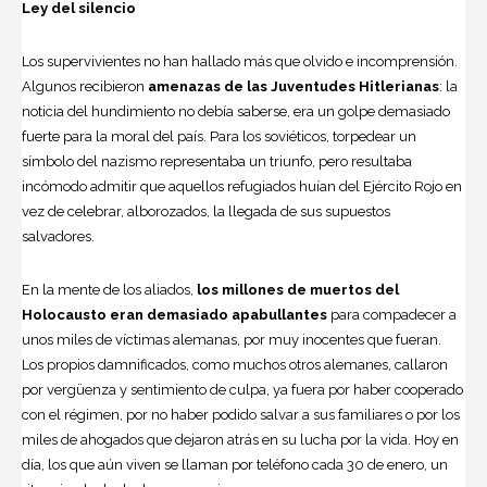
Ley del silencio
Los supervivientes no han hallado más que olvido e incomprensión.
Algunos recibieron
amenazas de las Juventudes Hitlerianas
: la
noticia del hundimiento no debía saberse, era un golpe demasiado
fuerte para la moral del país. Para los soviéticos, torpedear un
símbolo del nazismo representaba un triunfo, pero resultaba
incómodo admitir que aquellos refugiados huían del Ejército Rojo en
vez de celebrar, alborozados, la llegada de sus supuestos
salvadores.
En la mente de los aliados,
los millones de muertos del
Holocausto eran demasiado apabullantes
para compadecer a
unos miles de víctimas alemanas, por muy inocentes que fueran.
Los propios damnificados, como muchos otros alemanes, callaron
por vergüenza y sentimiento de culpa, ya fuera por haber cooperado
con el régimen, por no haber podido salvar a sus familiares o por los
miles de ahogados que dejaron atrás en su lucha por la vida. Hoy en
día, los que aún viven se llaman por teléfono cada 30 de enero, un