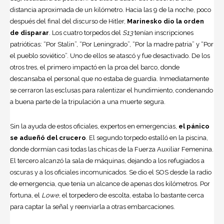
distancia aproximada de un kilómetro. Hacia las 9 de la noche, poco
después del final del discurso de Hitler,
Marinesko dio la orden
de disparar
. Los cuatro torpedos del
S13
tenían inscripciones
patrióticas: “Por Stalin”, “Por Leningrado”, “Por la madre patria” y “Por
el pueblo soviético”. Uno de ellos se atascó y fue desactivado. De los
otros tres, el primero impactó en la proa del barco, donde
descansaba el personal que no estaba de guardia. Inmediatamente
se cerraron las esclusas para ralentizar el hundimiento, condenando
a buena parte de la tripulación a una muerte segura.
Sin la ayuda de estos oficiales, expertos en emergencias,
el pánico
se adueñó del crucero
. El segundo torpedo estalló en la piscina,
donde dormían casi todas las chicas de la Fuerza Auxiliar Femenina.
El tercero alcanzó la sala de máquinas, dejando a los refugiados a
oscuras y a los oficiales incomunicados. Se dio el SOS desde la radio
de emergencia, que tenía un alcance de apenas dos kilómetros. Por
fortuna, el
Lowe
, el torpedero de escolta, estaba lo bastante cerca
para captar la señal y reenviarla a otras embarcaciones.