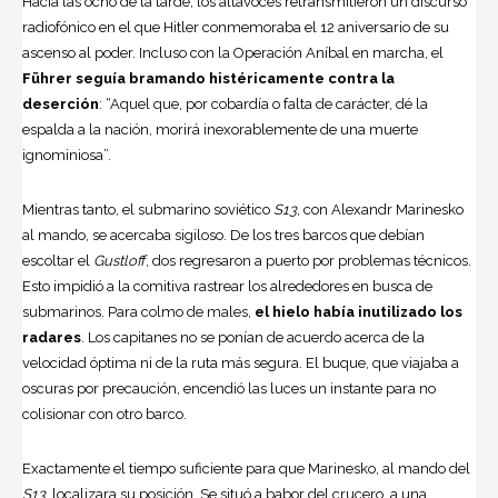
Hacia las ocho de la tarde, los altavoces retransmitieron un discurso
radiofónico en el que Hitler conmemoraba el 12 aniversario de su
ascenso al poder. Incluso con la Operación Aníbal en marcha, el
Führer seguía bramando histéricamente contra la
deserción
: “Aquel que, por cobardía o falta de carácter, dé la
espalda a la nación, morirá inexorablemente de una muerte
ignominiosa”.
Mientras tanto, el submarino soviético
S13
, con Alexandr Marinesko
al mando, se acercaba sigiloso. De los tres barcos que debían
escoltar el
Gustloff
, dos regresaron a puerto por problemas técnicos.
Esto impidió a la comitiva rastrear los alrededores en busca de
submarinos. Para colmo de males,
el hielo había inutilizado los
radares
. Los capitanes no se ponían de acuerdo acerca de la
velocidad óptima ni de la ruta más segura. El buque, que viajaba a
oscuras por precaución, encendió las luces un instante para no
colisionar con otro barco.
Exactamente el tiempo suficiente para que Marinesko, al mando del
S13
, localizara su posición. Se situó a babor del crucero, a una