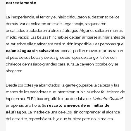
correctamente
.
La inexperiencia, el terror y el hielo dificultaron el descenso de los
demás. Varios volcaron antes de llegar abajo, se quedaron
encallados o aplastaron a otros náufragos. Algunos soltaron marras
medio vacíos. Las balsas hinchables debían arrojarse al mar antes de
saltar sobre ellas: atinar era casi misión imposible. Las personas que
caían al agua sin salvavidas
apenas podían moverse: arrastraban
el peso de sus botas y de sus gruesas ropas de abrigo. Niños con
chalecos demasiado grandes para su talla cayeron bocabajo y se
ahogaron.
Desde los botes ya abarrotados, la gente golpeaba la cabeza y las
manos de los nadadores que intentaban subir. Muchos fallecieron de
hipotermia. El Báltico engulló lo que quedaba del
Wilhelm
Gustloff
en apenas una hora. Se
rescató a menos de un millar de
náufragos
. La madre de una de ellos, sin comprender el alcance
del desastre, reprochó a su hija que hubiera perdido la maleta.