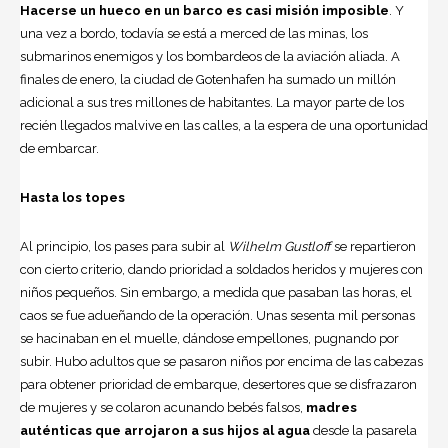
Hacerse un hueco en un barco es casi misión imposible
. Y
una vez a bordo, todavía se está a merced de las minas, los
submarinos enemigos y los bombardeos de la aviación aliada. A
finales de enero, la ciudad de Gotenhafen ha sumado un millón
adicional a sus tres millones de habitantes. La mayor parte de los
recién llegados malvive en las calles, a la espera de una oportunidad
de embarcar.
Hasta los topes
Al principio, los pases para subir al
Wilhelm Gustloff
se repartieron
con cierto criterio, dando prioridad a soldados heridos y mujeres con
niños pequeños. Sin embargo, a medida que pasaban las horas, el
caos se fue adueñando de la operación. Unas sesenta mil personas
se hacinaban en el muelle, dándose empellones, pugnando por
subir. Hubo adultos que se pasaron niños por encima de las cabezas
para obtener prioridad de embarque, desertores que se disfrazaron
de mujeres y se colaron acunando bebés falsos,
madres
auténticas que arrojaron a sus hijos al agua
desde la pasarela