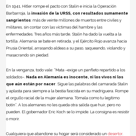
En 1941, Hitler rompe el pacto con Stalin e inicia la Operación
Barbarroja, la
invasión de la URSS, con resultados sumamente
sangrientos
: más de veinte millones de muertos entre civiles y
militares, sin contar con las víctimas del hambre y las
enfermedades. Tres años más tarde, Stalin ha dado la vuelta a la
tortilla. Alemania se bate en retirada, y el Ejército Rojo avanza hacia
Prusia Oriental, arrasando aldeas a su paso, saqueando, violando y
masacrando sin piedad.
En la venganza, todo vale: “Mata –exige un panfleto repartido a los
soldados–.
Nada en Alemania es inocente, ni los vivos ni los
que aún están por nacer
. Sigue las palabras del camarada Stalin
y aplasta para siempre a la bestia fascista en su madriguera. Rompe
el orgullo racial de la mujer alemana. Tómala como tu legítimo
botín”. A los alemanes no les queda otra salida que huir, pero no
pueden. El gobernador Eric Koch se lo impide. La consigna es resistir
o morir.
Cualquiera que abandone su hogar será considerado un
desertor
.