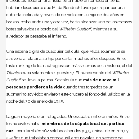
incrédulos, soltaron una risilla. Si la hubieran tomado en serio,
habrían descubierto que Milda Bendrich tuvo que trepar por una
cubierta inclinada y revestida de hielo con su hija de dos años en
brazos, resbalando una y otra vez, hasta alcanzar uno de los escasos
botes salvavidas a bordo del
Wilhelm Gustloff
, mientras a su
alrededor se desataba el infierno.
Una escena digna de cualquier película, que Milda solamente se
atrevería a relatar a su hija por carta, muchos años después. En el
triste ranking de los naufragios con más víctimas de la historia, el del
Titanic
ocupa solamente el puesto 17. El hundimiento del
Wilhelm
Gustloff
se lleva la palma. Se calcula que
más de nueve mil
personas perdieron la vida
cuando tres torpedos de un
submarino soviético enviaron este crucero al fondo del Báltico en la
noche del 30 de enero de 1945.
La gran mayoría eran refugiados. Unos cuatro mil eran niños. Entre
los no civiles había
miembros de la cúpula local del partido
nazi
, pero también 162 soldados heridos y 373 chicas de entre 17 y
25 años que trabajaban como auxiliares navales, no siempre de