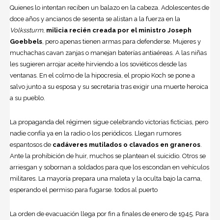
Quienes lo intentan reciben un balazo en la cabeza. Adolescentes de
doce años y ancianos de sesenta se alistan a la fuerza en la
Volkssturm
,
milicia recién creada por el ministro Joseph
Goebbels
, pero apenas tienen armas para defenderse. Mujeres y
muchachas cavan zanjas o manejan baterías antiaéreas. A las niñas
les sugieren arrojar aceite hirviendo a los soviéticos desde las
ventanas. En el colmo de la hipocresía, el propio Koch se pone a
salvo junto a su esposa y su secretaria tras exigir una muerte heroica
a su pueblo.
La propaganda del régimen sigue celebrando victorias ficticias, pero
nadie confía ya en la radio o los periódicos. Llegan rumores
espantosos de
cadáveres mutilados o clavados en graneros
.
Ante la prohibición de huir, muchos se plantean el suicidio. Otros se
arriesgan y sobornan a soldados para que los escondan en vehículos
militares. La mayoría prepara una maleta y la oculta bajo la cama,
esperando el permiso para fugarse. todos al puerto
La orden de evacuación llega por fin a finales de enero de 1945. Para