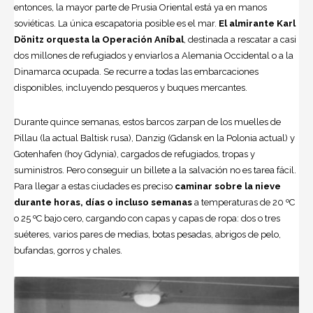
entonces, la mayor parte de Prusia Oriental está ya en manos
soviéticas. La única escapatoria posible es el mar.
El almirante Karl
Dönitz orquesta la Operación Aníbal
, destinada a rescatar a casi
dos millones de refugiados y enviarlos a Alemania Occidental o a la
Dinamarca ocupada. Se recurre a todas las embarcaciones
disponibles, incluyendo pesqueros y buques mercantes.
Durante quince semanas, estos barcos zarpan de los muelles de
Pillau (la actual Baltisk rusa), Danzig (Gdansk en la Polonia actual) y
Gotenhafen (hoy Gdynia), cargados de refugiados, tropas y
suministros. Pero conseguir un billete a la salvación no es tarea fácil.
Para llegar a estas ciudades es preciso
caminar sobre la nieve
durante horas, días o incluso semanas
a temperaturas de 20 ºC
o 25 ºC bajo cero, cargando con capas y capas de ropa: dos o tres
suéteres, varios pares de medias, botas pesadas, abrigos de pelo,
bufandas, gorros y chales.