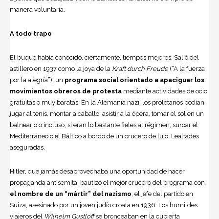
manera voluntaria.
A todo trapo
El buque había conocido, ciertamente, tiempos mejores. Salió del
astillero en 1937 como la joya de la
Kraft durch Freude
(“A la fuerza
por la alegría”), un
programa social orientado a apaciguar los
movimientos obreros de protesta
mediante actividades de ocio
gratuitas o muy baratas. En la Alemania nazi, los proletarios podían
jugar al tenis, montar a caballo, asistir a la ópera, tomar el sol en un
balneario o incluso, si eran lo bastante fieles al régimen, surcar el
Mediterráneo o el Báltico a bordo de un crucero de lujo. Lealtades
aseguradas.
Hitler, que jamás desaprovechaba una oportunidad de hacer
propaganda antisemita, bautizó el mejor crucero del programa con
el nombre de un “mártir” del nazismo
, el jefe del partido en
Suiza, asesinado por un joven judío croata en 1936. Los humildes
viajeros del
Wilhelm Gustloff
se bronceaban en la cubierta