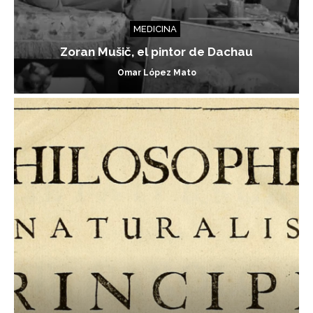
MEDICINA
Zoran Mušič, el pintor de Dachau
Omar López Mato