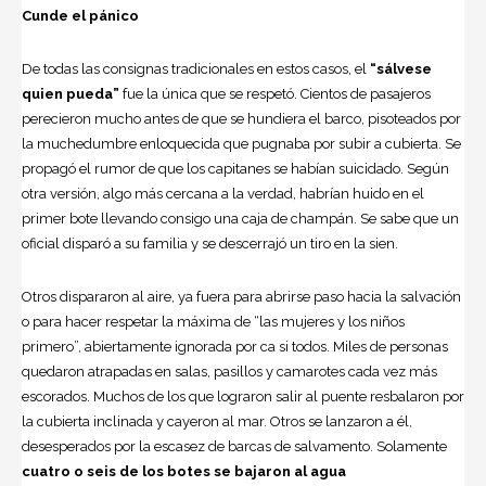
Cunde el pánico
De todas las consignas tradicionales en estos casos, el
“sálvese
quien pueda”
fue la única que se respetó. Cientos de pasajeros
perecieron mucho antes de que se hundiera el barco, pisoteados por
la muchedumbre enloquecida que pugnaba por subir a cubierta. Se
propagó el rumor de que los capitanes se habían suicidado. Según
otra versión, algo más cercana a la verdad, habrían huido en el
primer bote llevando consigo una caja de champán. Se sabe que un
oficial disparó a su familia y se descerrajó un tiro en la sien.
Otros dispararon al aire, ya fuera para abrirse paso hacia la salvación
o para hacer respetar la máxima de “las mujeres y los niños
primero”, abiertamente ignorada por ca si todos. Miles de personas
quedaron atrapadas en salas, pasillos y camarotes cada vez más
escorados. Muchos de los que lograron salir al puente resbalaron por
la cubierta inclinada y cayeron al mar. Otros se lanzaron a él,
desesperados por la escasez de barcas de salvamento. Solamente
cuatro o seis de los botes se bajaron al agua