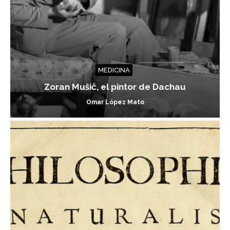
MEDICINA
Zoran Mušič, el pintor de Dachau
Omar López Mato