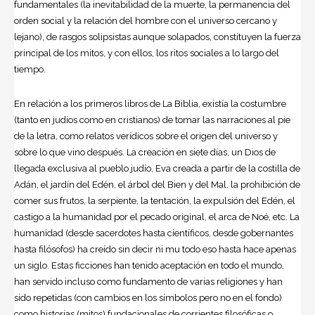
fundamentales (la inevitabilidad de la muerte, la permanencia del
orden social y la relación del hombre con el universo cercano y
lejano), de rasgos solipsistas aunque solapados, constituyen la fuerza
principal de los mitos, y con ellos, los ritos sociales a lo largo del
tiempo.
En relación a los primeros libros de La Biblia, existía la costumbre
(tanto en judíos como en cristianos) de tomar las narraciones al pie
de la letra, como relatos verídicos sobre el origen del universo y
sobre lo que vino después. La creación en siete días, un Dios de
llegada exclusiva al pueblo judío, Eva creada a partir de la costilla de
Adán, el jardín del Edén, el árbol del Bien y del Mal, la prohibición de
comer sus frutos, la serpiente, la tentación, la expulsión del Edén, el
castigo a la humanidad por el pecado original, el arca de Noé, etc. La
humanidad (desde sacerdotes hasta científicos, desde gobernantes
hasta filósofos) ha creído sin decir ni mu todo eso hasta hace apenas
un siglo. Estas ficciones han tenido aceptación en todo el mundo,
han servido incluso como fundamento de varias religiones y han
sido repetidas (con cambios en los símbolos pero no en el fondo)
como historias (mitos) fundacionales de corrientes filosóficas o