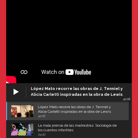
López Mato recorre las obras de J. Tenniel y
Alicia Carletti inspiradas en la obra de Lewis
41:08
Carroll
López Mato recorre las obras de J. Tenniel y
Alicia Carletti inspiradas en la obra de Lewis
Carroll
41:08
La mala prensa de las madrastras: Sociología de
los cuentos infantiles
04:30