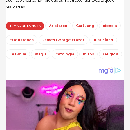
que hace creer al hombre que es más trascendente de lo que en
realidad es.
Aristarco
Carl Jung
ciencia
TEMAS DE LA NOTA
Eratóstenes
James George Frazer
Justiniano
La Biblia
magia
mitología
mitos
religión