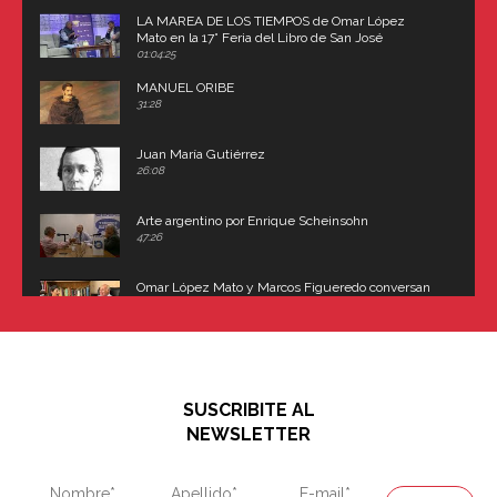
LA MAREA DE LOS TIEMPOS de Omar López
Mato en la 17° Feria del Libro de San José
(Uruguay)
01:04:25
MANUEL ORIBE
31:28
Juan María Gutiérrez
26:08
Arte argentino por Enrique Scheinsohn
47:26
Omar López Mato y Marcos Figueredo conversan
sobre: Revolución de Lavalle y fusilamiento de
Dorrego
16:42
El historiador y editor argentino, Ricardo de Titto,
hablando de el Manco Paz (José María Paz)
48:03
SUSCRIBITE AL
"En política, la estupidez no es una desventaja"
NEWSLETTER
02:58
"En política, la estupidez no es una desventaja"