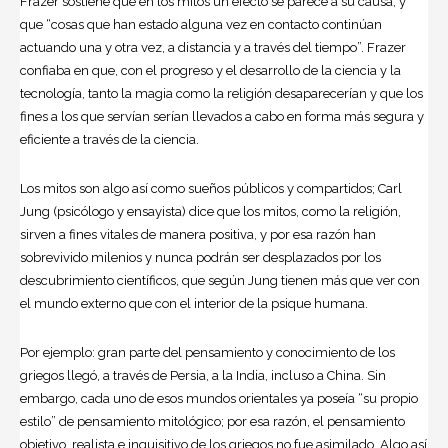
Frazer sostiene que en los mitos un efecto se parece a su causa, y
que “cosas que han estado alguna vez en contacto continúan
actuando una y otra vez, a distancia y a través del tiempo”. Frazer
confiaba en que, con el progreso y el desarrollo de la ciencia y la
tecnología, tanto la magia como la religión desaparecerían y que los
fines a los que servían serían llevados a cabo en forma más segura y
eficiente a través de la ciencia.
Los mitos son algo así como sueños públicos y compartidos; Carl
Jung (psicólogo y ensayista) dice que los mitos, como la religión,
sirven a fines vitales de manera positiva, y por esa razón han
sobrevivido milenios y nunca podrán ser desplazados por los
descubrimiento científicos, que según Jung tienen más que ver con
el mundo externo que con el interior de la psique humana.
Por ejemplo: gran parte del pensamiento y conocimiento de los
griegos llegó, a través de Persia, a la India, incluso a China. Sin
embargo, cada uno de esos mundos orientales ya poseía “su propio
estilo” de pensamiento mitológico; por esa razón, el pensamiento
objetivo, realista e inquisitivo de los griegos no fue asimilado. Algo así