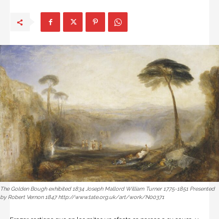
The Golden Bough exhibited 1834 Joseph Mallord William Turner 1775-1851 Presented
by Robert Vernon 1847 http://www.tate.org.uk/art/work/N00371