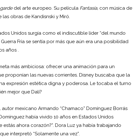
-garde
del arte europeo. Su película
Fantasía,
con música de
 las obras de Kandisnski y Miró.
ados Unidos surgía como el indiscutible líder “del mundo
a Guerra Fría se sentía por más que aún era una posibilidad
os años .
a meta más ambiciosa: ofrecer una animación para un
e proponían las nuevas corrientes. Disney buscaba que la
una expresión estética digna y poderosa. Le tocaba el turno
ién mejor que Dalí?
del autor mexicano Armando “Chamaco” Domínguez Borrás
 Domínguez había vivido 10 años en Estados Unidos
e estás ahora corazón?”. Dora Luz ya había trabajando
 que interpretó “Solamente una vez”.