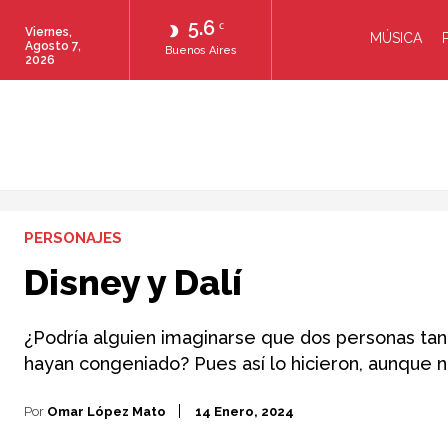
5.6
C
Viernes,
MÚSICA
Agosto 7,
Buenos Aires
2026
PERSONAJES
Disney y Dalí
¿Podría alguien imaginarse que dos personas tan
hayan congeniado? Pues así lo hicieron, aunque n
Por
Omar López Mato
14 Enero, 2024