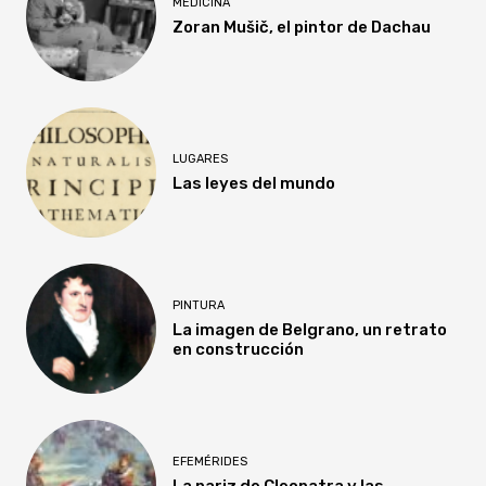
MEDICINA
Zoran Mušič, el pintor de Dachau
LUGARES
Las leyes del mundo
PINTURA
La imagen de Belgrano, un retrato
en construcción
EFEMÉRIDES
La nariz de Cleopatra y las