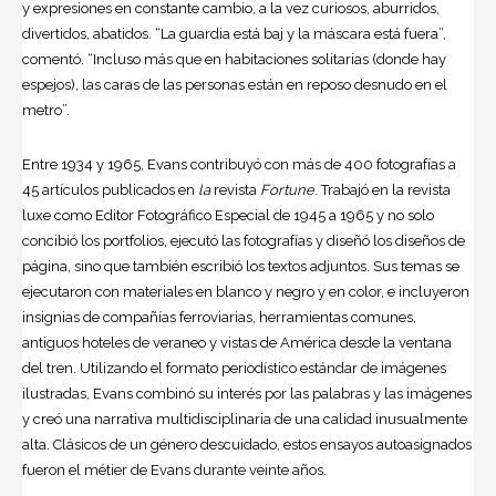
y expresiones en constante cambio, a la vez curiosos, aburridos,
divertidos, abatidos. “La guardia está baj y la máscara está fuera”,
comentó. “Incluso más que en habitaciones solitarias (donde hay
espejos), las caras de las personas están en reposo desnudo en el
metro”.
Entre 1934 y 1965, Evans contribuyó con más de 400 fotografías a
45 artículos publicados en
la
revista
Fortune
. Trabajó en la revista
luxe como Editor Fotográfico Especial de 1945 a 1965 y no solo
concibió los portfolios, ejecutó las fotografías y diseñó los diseños de
página, sino que también escribió los textos adjuntos. Sus temas se
ejecutaron con materiales en blanco y negro y en color, e incluyeron
insignias de compañías ferroviarias, herramientas comunes,
antiguos hoteles de veraneo y vistas de América desde la ventana
del tren. Utilizando el formato periodístico estándar de imágenes
ilustradas, Evans combinó su interés por las palabras y las imágenes
y creó una narrativa multidisciplinaria de una calidad inusualmente
alta. Clásicos de un género descuidado, estos ensayos autoasignados
fueron el métier de Evans durante veinte años.