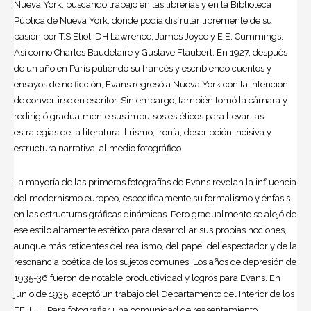
Nueva York, buscando trabajo en las librerías y en la Biblioteca
Pública de Nueva York, donde podía disfrutar libremente de su
pasión por T.S Eliot, DH Lawrence, James Joyce y E.E. Cummings.
Así como Charles Baudelaire y Gustave Flaubert. En 1927, después
de un año en París puliendo su francés y escribiendo cuentos y
ensayos de no ficción, Evans regresó a Nueva York con la intención
de convertirse en escritor. Sin embargo, también tomó la cámara y
redirigió gradualmente sus impulsos estéticos para llevar las
estrategias de la literatura: lirismo, ironía, descripción incisiva y
estructura narrativa, al medio fotográfico.
La mayoría de las primeras fotografías de Evans revelan la influencia
del modernismo europeo, específicamente su formalismo y énfasis
en las estructuras gráficas dinámicas. Pero gradualmente se alejó de
ese estilo altamente estético para desarrollar sus propias nociones,
aunque más reticentes del realismo, del papel del espectador y de la
resonancia poética de los sujetos comunes. Los años de depresión de
1935-36 fueron de notable productividad y logros para Evans. En
junio de 1935, aceptó un trabajo del Departamento del Interior de los
EE. UU. Para fotografiar una comunidad de reasentamiento