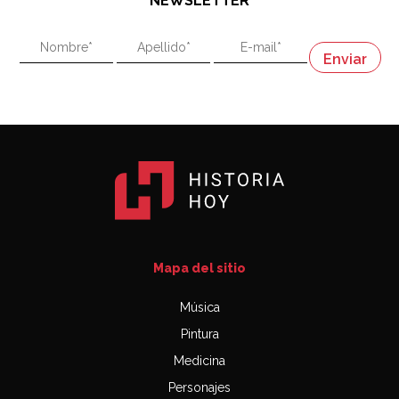
NEWSLETTER
02:58
"En política, la estupidez no es una desventaja"
Napoleón
03:06
Mapa del sitio
Música
Pintura
Medicina
Personajes