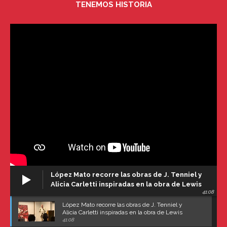
TENEMOS HISTORIA
López Mato recorre las obras de J. Tenniel y
Alicia Carletti inspiradas en la obra de Lewis
41:08
Carroll
López Mato recorre las obras de J. Tenniel y
Alicia Carletti inspiradas en la obra de Lewis
Carroll
41:08