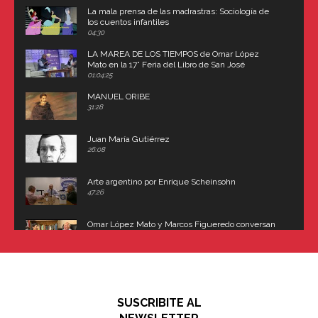
La mala prensa de las madrastras: Sociología de
los cuentos infantiles
04:30
LA MAREA DE LOS TIEMPOS de Omar López
Mato en la 17° Feria del Libro de San José
(Uruguay)
01:04:25
MANUEL ORIBE
31:28
Juan María Gutiérrez
26:08
Arte argentino por Enrique Scheinsohn
47:26
Omar López Mato y Marcos Figueredo conversan
sobre: Revolución de Lavalle y fusilamiento de
Dorrego
16:42
El historiador y editor argentino, Ricardo de Titto,
hablando de el Manco Paz (José María Paz)
48:03
SUSCRIBITE AL
"En política, la estupidez no es una desventaja"