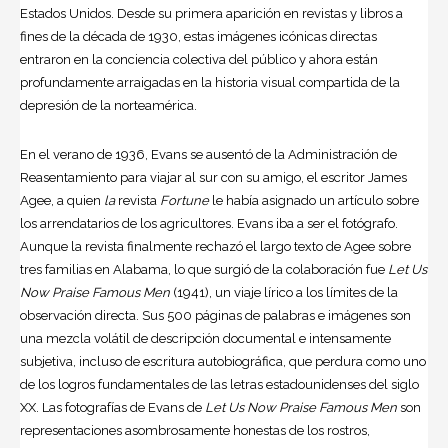
Estados Unidos. Desde su primera aparición en revistas y libros a
fines de la década de 1930, estas imágenes icónicas directas
entraron en la conciencia colectiva del público y ahora están
profundamente arraigadas en la historia visual compartida de la
depresión de la norteamérica.
En el verano de 1936, Evans se ausentó de la Administración de
Reasentamiento para viajar al sur con su amigo, el escritor James
Agee, a quien
la
revista
Fortune
le había asignado un artículo sobre
los arrendatarios de los agricultores. Evans iba a ser el fotógrafo.
Aunque la revista finalmente rechazó el largo texto de Agee sobre
tres familias en Alabama, lo que surgió de la colaboración fue
Let Us
Now Praise Famous Men
(1941), un viaje lírico a los límites de la
observación directa. Sus 500 páginas de palabras e imágenes son
una mezcla volátil de descripción documental e intensamente
subjetiva, incluso de escritura autobiográfica, que perdura como uno
de los logros fundamentales de las letras estadounidenses del siglo
XX. Las fotografías de Evans de
Let Us Now Praise Famous Men
son
representaciones asombrosamente honestas de los rostros,