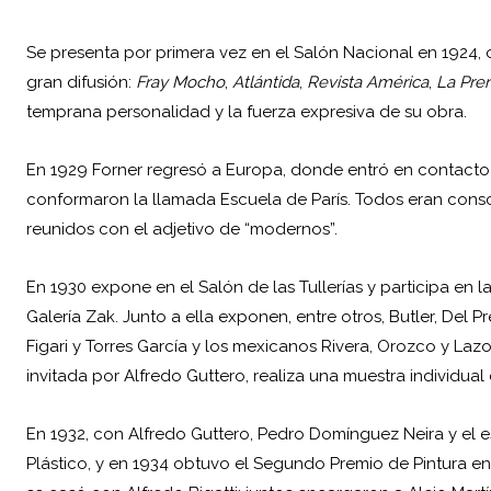
Se presenta por primera vez en el Salón Nacional en 1924, o
gran difusión:
Fray Mocho
,
Atlántida
,
Revista
América
,
La
Pre
temprana personalidad y la fuerza expresiva de su obra.
En 1929 Forner regresó a Europa, donde entró en contacto 
conformaron la llamada Escuela de París. Todos eran cons
reunidos con el adjetivo de “modernos”.
En 1930 expone en el Salón de las Tullerías y participa en l
Galería Zak. Junto a ella exponen, entre otros, Butler, Del P
Figari y Torres García y los mexicanos Rivera, Orozco y La
invitada por Alfredo Guttero, realiza una muestra individual
En 1932, con Alfredo Guttero, Pedro Domínguez Neira y el es
Plástico, y en 1934 obtuvo el Segundo Premio de Pintura en