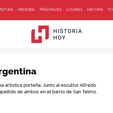
PINTURA
MEDICINA
PERSONAJES
LUGARES
HISTORIA
FO
Historia
argentina
 artística porteña. Junto al escultor Alfredo
l apellido de ambos en el barrio de San Telmo.
Hoy