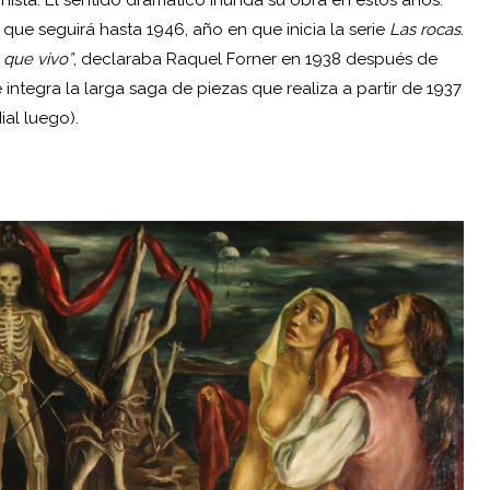
ista. El sentido dramático inunda su obra en estos años.
, que seguirá hasta 1946, año en que inicia la serie
Las rocas
.
 que vivo”
, declaraba Raquel Forner en 1938 después de
 integra la larga saga de piezas que realiza a partir de 1937
ial luego).