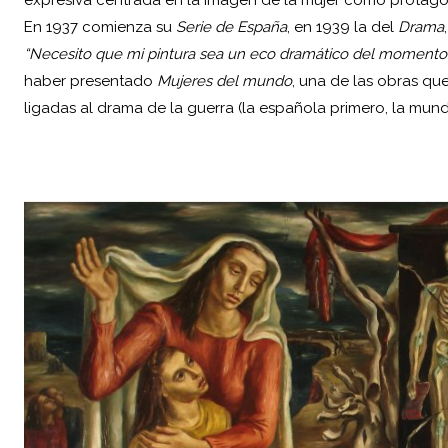
expresiva centrada en la imagen de la mujer como protagon
En 1937 comienza su
Serie de España
, en 1939 la del
Drama
“Necesito que mi pintura sea un eco dramático del momento
haber presentado
Mujeres del mundo
, una de las obras que
ligadas al drama de la guerra (la española primero, la mund