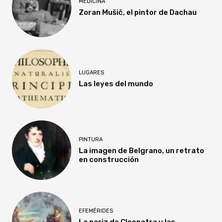
MEDICINA
Zoran Mušič, el pintor de Dachau
LUGARES
Las leyes del mundo
PINTURA
La imagen de Belgrano, un retrato
en construcción
EFEMÉRIDES
La nariz de Cleopatra y las