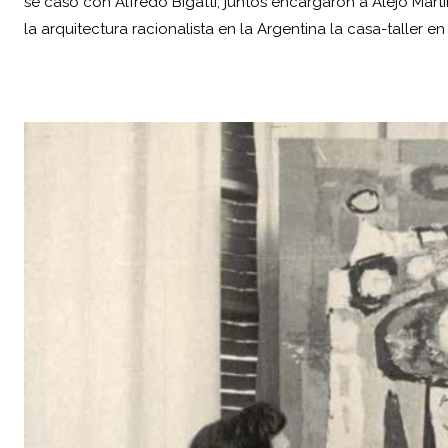
se casó con Alfredo Bigatti; juntos encargaron a Alejo Mart
la arquitectura racionalista en la Argentina la casa-taller e