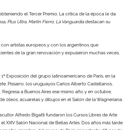
bteniendo el Tercer Premio. La crítica de la época le da
nsa
,
Plus Ultra
,
Martín Fierro
,
La Vanguardia
destacan su
con artistas europeos y con los argentinos que
cientes de la gran renovación y expusieron muchas veces,
a 1ª Exposición del grupo latinoamericano de París, en la
rete, Pissarro, los uruguayos Carlos Alberto Castellanos,
zo. Regresa a Buenos Aires ese mismo año y en octubre,
 de óleos, acuarelas y dibujos en el Salón de la Wagneriana.
cultor Alfredo Bigatti fundaron los Cursos Libres de Arte
 el XXIV Salón Nacional de Bellas Artes. Dos años más tarde