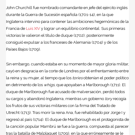
John Churchill fue nombrado comandante en jefe del ejército inglés
durante la Guerra de Sucesión española (1701-14), en la que
Inglaterra intervino para contener las ambiciones hegemónicas de la
Francia de
Luis XIV
y lograr un equilibrio continental. Sus primeras
victorias le valieron el título de duque (1702); posteriormente
consiguió expulsar a los franceses de Alemania (1704) y de los
Países Bajos (1709).
Sin embargo, cuando estaba en su momento de mayor gloria militar,
cayó en desgracia en la corte de Londres por el enfrentamiento entre
la reina y su mujer, al tiempo que los
tories
obtenían el poder político
en detrimento de los
whigs,
que apoyaban a Marlborough (1711). El
duque de Marlborough fue acusado de malversación, perdió todos
su cargos y abandonó Inglaterra, mientras un gobierno
tory
recogía
los frutos de sus victorias militares con la firma del Tratado de
Utrecht (1713). Tras morir la reina Ana, fue rehabilitado por Jorge I y
regresó al país (1714). El duque de Marlborough es el protagonista de
la canción popular Mambrú se fue a la guerra, compuesta al parecer
tras la batalla de Malplaquet (1709), en la que erróneamente se le