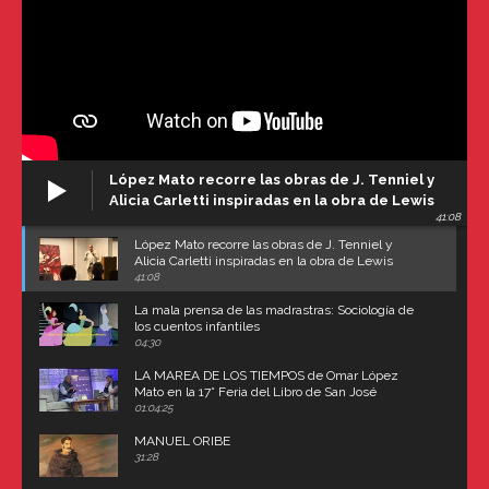
López Mato recorre las obras de J. Tenniel y
Alicia Carletti inspiradas en la obra de Lewis
41:08
Carroll
López Mato recorre las obras de J. Tenniel y
Alicia Carletti inspiradas en la obra de Lewis
Carroll
41:08
La mala prensa de las madrastras: Sociología de
los cuentos infantiles
04:30
LA MAREA DE LOS TIEMPOS de Omar López
Mato en la 17° Feria del Libro de San José
(Uruguay)
01:04:25
MANUEL ORIBE
31:28