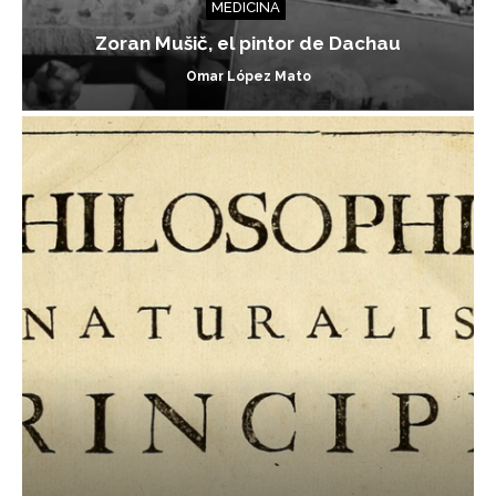
MEDICINA
Zoran Mušič, el pintor de Dachau
Omar López Mato