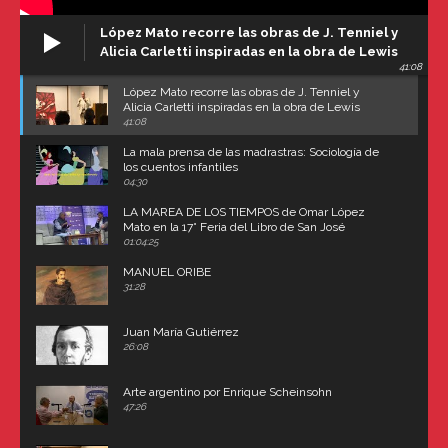
López Mato recorre las obras de J. Tenniel y
Alicia Carletti inspiradas en la obra de Lewis
41:08
Carroll
López Mato recorre las obras de J. Tenniel y
Alicia Carletti inspiradas en la obra de Lewis
Carroll
41:08
La mala prensa de las madrastras: Sociología de
los cuentos infantiles
04:30
LA MAREA DE LOS TIEMPOS de Omar López
Mato en la 17° Feria del Libro de San José
(Uruguay)
01:04:25
MANUEL ORIBE
31:28
Juan María Gutiérrez
26:08
Arte argentino por Enrique Scheinsohn
47:26