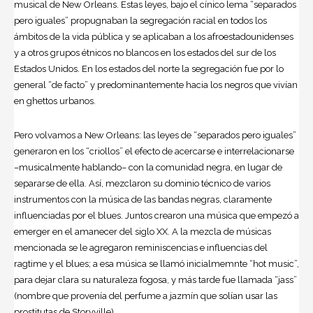
musical de New Orleans. Estas leyes, bajo el cínico lema “separados
pero iguales” propugnaban la segregación racial en todos los
ámbitos de la vida pública y se aplicaban a los afroestadounidenses
y a otros grupos étnicos no blancos en los estados del sur de los
Estados Unidos. En los estados del norte la segregación fue por lo
general “de facto” y predominantemente hacia los negros que vivían
en ghettos urbanos.
Pero volvamos a New Orleans: las leyes de “separados pero iguales”
generaron en los “criollos” el efecto de acercarse e interrelacionarse
–musicalmente hablando– con la comunidad negra, en lugar de
separarse de ella. Así, mezclaron su dominio técnico de varios
instrumentos con la música de las bandas negras, claramente
influenciadas por el
blues
. Juntos crearon una música que empezó a
emerger en el amanecer del siglo XX. A la mezcla de músicas
mencionada se le agregaron reminiscencias e influencias del
ragtime y el blues; a esa música se llamó inicialmemnte “hot music”,
para dejar clara su naturaleza fogosa, y más tarde fue llamada “jass”
(nombre que provenía del perfume a jazmín que solían usar las
prostitutas de Storyville).