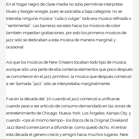
En el hogar negro de clase media no solía permitirse interpretar
blues y boogie-woogie, pues se asociaba a baja categoría; no se
toleraba ninguna música “ruda o vulgar” todo era música refinada o
“sentimental”. Las barreras sociales hacia los músicos de color
también impedían grabaciones, por esto los primeros músicos de
jazz solo se dedicaban a esta música de manera marginal y
ocasional.
Así que los músicos de New Orleans tocaban todo tipo de música,
aunque sólo una parte de ella contenía elementos que poco después
se convirtieron en el jazz primitivo; la música que después comenzó
a ser llamada “jazz” sólo se interpretaba marginalmente.
Fue en la década del ’20 cuando el jazz comenzó a unificarse,
cuando pasó a ser artículo de consumo demandado en las zonas de
entretenimiento de Chicago, Nueva York, Los Ángeles, Kansas City, y
cuando –casi al mismo tiempo– los discos de la Original Dixieland
Jazz Band comenzaron a difundirse, como quedó dicho. Al entrar
esta década el género creció y emigró hacia muchos lugares. New