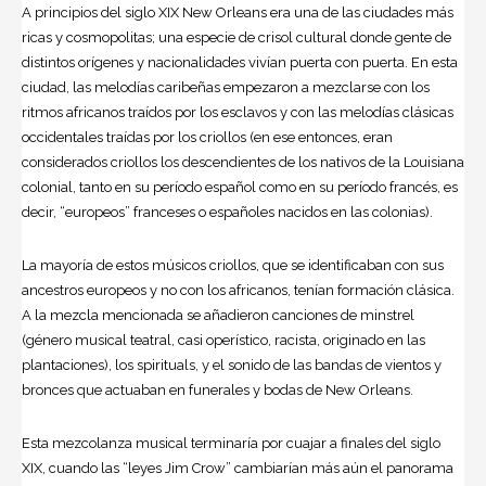
A principios del siglo XIX New Orleans era una de las ciudades más
ricas y cosmopolitas; una especie de crisol cultural donde gente de
distintos orígenes y nacionalidades vivían puerta con puerta. En esta
ciudad, las melodías caribeñas empezaron a mezclarse con los
ritmos africanos traídos por los esclavos y con las melodías clásicas
occidentales traídas por los criollos (en ese entonces, eran
considerados criollos los descendientes de los nativos de la Louisiana
colonial, tanto en su período español como en su período francés, es
decir, “europeos” franceses o españoles nacidos en las colonias).
La mayoría de estos músicos criollos, que se identificaban con sus
ancestros europeos y no con los africanos, tenían formación clásica.
A la mezcla mencionada se añadieron canciones de minstrel
(género musical teatral, casi operístico, racista, originado en las
plantaciones), los spirituals, y el sonido de las bandas de vientos y
bronces que actuaban en funerales y bodas de New Orleans.
Esta mezcolanza musical terminaría por cuajar a finales del siglo
XIX, cuando las “leyes Jim Crow” cambiarían más aún el panorama