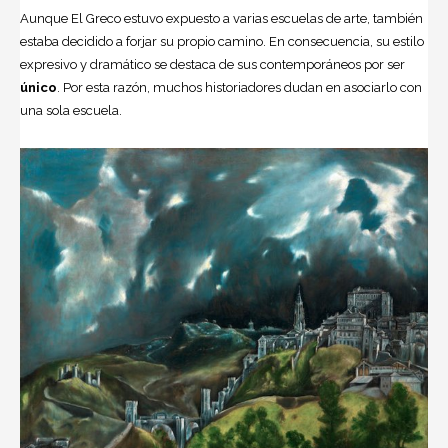
Aunque El Greco estuvo expuesto a varias escuelas de arte, también
estaba decidido a forjar su propio camino. En consecuencia, su estilo
expresivo y dramático se destaca de sus contemporáneos por ser
único
. Por esta razón, muchos historiadores dudan en asociarlo con
una sola escuela.