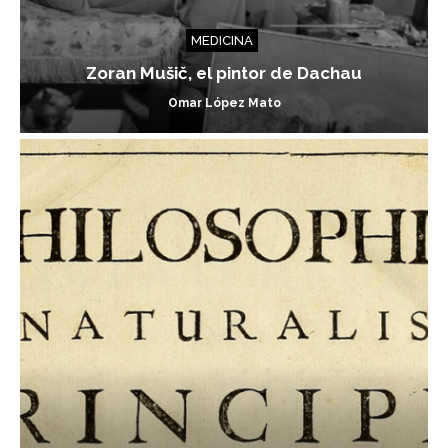
MEDICINA
Zoran Mušič, el pintor de Dachau
Omar López Mato