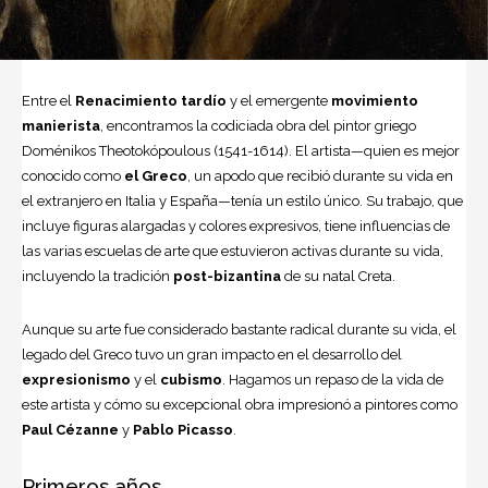
Entre el
Renacimiento tardío
y el emergente
movimiento
manierista
, encontramos la codiciada obra del pintor griego
Doménikos Theotokópoulous (1541-1614). El artista—quien es mejor
conocido como
el Greco
, un apodo que recibió durante su vida en
el extranjero en Italia y España—tenía un estilo único. Su trabajo, que
incluye figuras alargadas y colores expresivos, tiene influencias de
las varias escuelas de
arte
que estuvieron activas durante su vida,
incluyendo la tradición
post-bizantina
de su natal Creta.
Aunque su arte fue considerado bastante radical durante su vida, el
legado del Greco tuvo un gran impacto en el desarrollo del
expresionismo
y el
cubismo
. Hagamos un repaso de la vida de
este artista y cómo su excepcional obra impresionó a pintores como
Paul Cézanne
y
Pablo Picasso
.
Primeros años