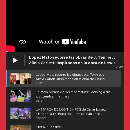
López Mato recorre las obras de J. Tenniel y
Alicia Carletti inspiradas en la obra de Lewis
41:08
Carroll
López Mato recorre las obras de J. Tenniel y
Alicia Carletti inspiradas en la obra de Lewis
Carroll
41:08
La mala prensa de las madrastras: Sociología de
los cuentos infantiles
04:30
LA MAREA DE LOS TIEMPOS de Omar López
Mato en la 17° Feria del Libro de San José
(Uruguay)
01:04:25
MANUEL ORIBE