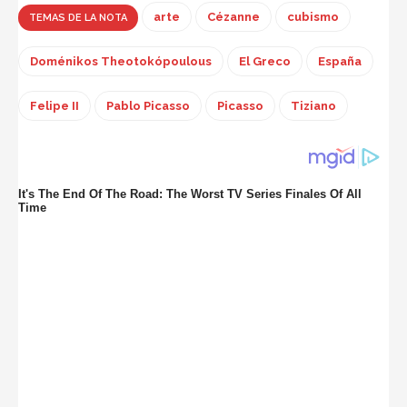
arte
Cézanne
cubismo
TEMAS DE LA NOTA
Doménikos Theotokópoulous
El Greco
España
Felipe II
Pablo Picasso
Picasso
Tiziano