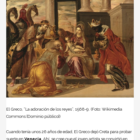
El Greco, “La adoración de los reyes”, 1568-9. (Foto: Wikimedia
Commons [Dominio público])
Cuando tenía unos 26 años de edad, El Greco dejó Creta para probar
suerte en
Venecia
. Ahí, se cree que el joven artista se convirtió en