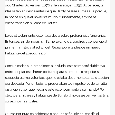
sido Charles Dickens en 1870 y Tennyson, en 1892. Al parecer, la
idea la tenían desde antes de que Hardy pasase al más allá porque,
la noche en que el novelista murió, curiosamente, ambos se
encontraban en su casa de Dorset.
Leído el testamento, este nada decía sobre preferencias funerarias.
Entonces, sin demoras, sir Barrie se dirigió a Londres y convenció al
primer ministro y al editor del
Times
sobre la idea de un nuevo
habitante del poético rincón.
Comunicadas sus intenciones a la viuda, esta se mostró dubitativa
entre aceptar este honor póstumo para su marido o respetar su
supuesta última voluntad, que no estaba documentada. La situación
era delicada. Por un lado, la presionaban los impulsores de tan alta
distinción, ¿por qué negarle este reconocimiento a su marido? Por
otro, los familiares y habitantes de Stinsford no deseaban ver partir a
su vecino más ilustre.
Quizás por pura coincidencia o por una señal divina, ese día el