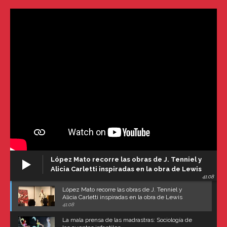
López Mato recorre las obras de J. Tenniel y
Alicia Carletti inspiradas en la obra de Lewis
41:08
Carroll
López Mato recorre las obras de J. Tenniel y
Alicia Carletti inspiradas en la obra de Lewis
Carroll
41:08
La mala prensa de las madrastras: Sociología de