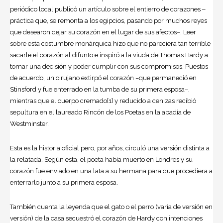
periódico local publicó un artículo sobre el entierro de corazones ‒
práctica que, se remonta a los egipcios, pasando por muchos reyes
que desearon dejar su corazón en el lugar de sus afectos‒. Leer
sobre esta costumbre monárquica hizo que no pareciera tan terrible
sacarle el corazón al difunto e inspiró a la viuda de Thomas Hardy a
tomar una decisión y poder cumplir con sus compromisos. Puestos
de acuerdo, un cirujano extirpó el corazón –que permaneció en
Stinsford y fue enterrado en la tumba de su primera esposa–,
mientras que el cuerpo cremado[1] y reducido a cenizas recibió
sepultura en el laureado Rincón de los Poetas en la abadía de
Westminster.
Esta es la historia oficial pero, por años, circuló una versión distinta a
la relatada. Según esta, el poeta había muerto en Londres y su
corazón fue enviado en una lata a su hermana para que procediera a
enterrarlo junto a su primera esposa.
También cuenta la leyenda que el gato o el perro (varía de versión en
versión) de la casa secuestró el corazón de Hardy con intenciones