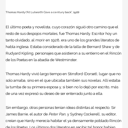
Thomas Hardy (“At Lulworth Cove a century back”, 1920)
El último poeta y novelista, cuyo corazón siguió otro camino que el
resto de sus despojos mortales, fue Thomas Hardy. Escritor hoy un
tanto olvidado, al morir en 1928, era uno de los grandes literatos de
habla inglesa. Estaba considerado de la talla de
Bernard Shaw
y de
Rudyard Kipling
, personajes que asistieron a su entierro en el Rincón
de los Poetas en la abadía de Westminster.
Thomas Hardy vivió largo tiempo en Stinsford (Dorset), lugar que no
solo amaba, sino en el que ubicaba también sus novelas. Allí estaba
la tumba de su primera esposa y, si bien no lo dejó por escrito, más
de una vez expresó su deseo de ser enterrado junto a ella.
Sin embargo, otras personas tenían ideas distintas al respecto. Sir
James Barrie
, el autor de
Peter Pan
, y Sydney Cockerell, su editor,
creían que Hardy merecía habitar el ya densamente poblado Rincón
de los Poetas. Los últimos dos literatos en recibir tal honor habían