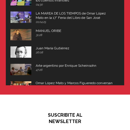
los cuentos infantiles
04:30
LA MAREA DE LOS TIEMPOS de Omar López
Mato en la 17° Feria del Libro de San José
(Uruguay)
01:04:25
MANUEL ORIBE
31:28
Juan María Gutiérrez
26:08
Arte argentino por Enrique Scheinsohn
47:26
Omar López Mato y Marcos Figueredo conversan
sobre: Revolución de Lavalle y fusilamiento de
Dorrego
16:42
El historiador y editor argentino, Ricardo de Titto,
hablando de el Manco Paz (José María Paz)
48:03
SUSCRIBITE AL
"En política, la estupidez no es una desventaja"
NEWSLETTER
02:58