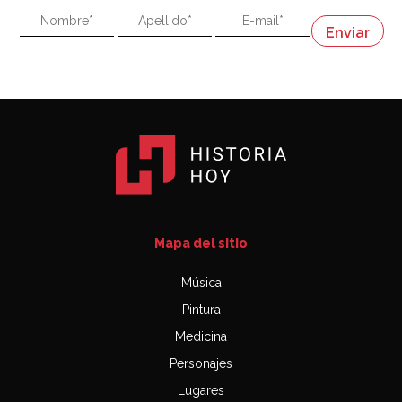
"En política, la estupidez no es una desventaja"
Napoleón
03:06
Mapa del sitio
Música
Pintura
Medicina
Personajes
Lugares