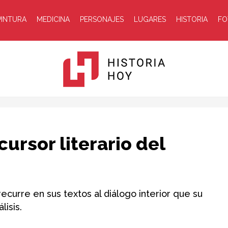
PINTURA
MEDICINA
PERSONAJES
LUGARES
HISTORIA
FO
Historia
cursor literario del
curre en sus textos al diálogo interior que su
isis.
Hoy