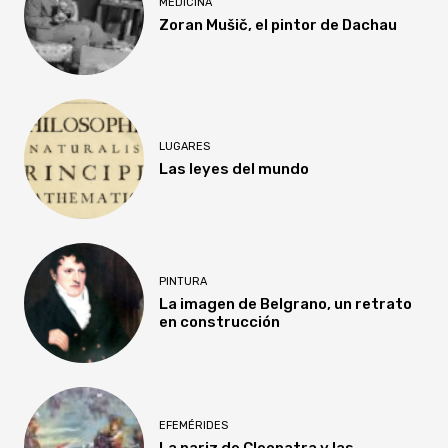
MEDICINA
Zoran Mušič, el pintor de Dachau
LUGARES
Las leyes del mundo
PINTURA
La imagen de Belgrano, un retrato
en construcción
EFEMÉRIDES
La nariz de Cleopatra y las