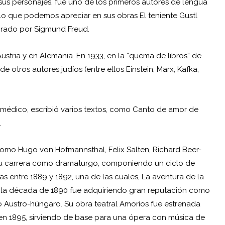
sus personajes, fue uno de los primeros autores de lengua
lo que podemos apreciar en sus obras El teniente Gustl
mirado por
Sigmund Freud
.
ustria y en Alemania. En 1933, en la “quema de libros” de
 de otros autores judíos (entre ellos
Einstein
, Marx, Kafka,
médico, escribió varios textos, como Canto de amor de
.
 como Hugo von Hofmannsthal, Felix Salten, Richard Beer-
u carrera como dramaturgo, componiendo un ciclo de
 entre 1889 y 1892, una de las cuales, La aventura de la
te la década de 1890 fue adquiriendo gran reputación como
rio Austro-húngaro. Su obra teatral Amoríos fue estrenada
a en 1895, sirviendo de base para una ópera con música de