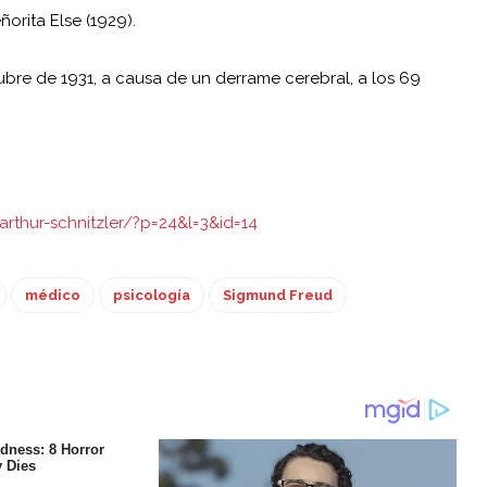
orita Else (1929).
ctubre de 1931, a causa de un derrame cerebral, a los 69
arthur-schnitzler/?p=24&l=3&id=14
médico
psicología
Sigmund Freud