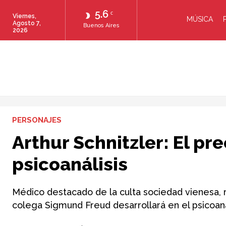
5.6
C
Viernes,
MÚSICA
Agosto 7,
Buenos Aires
2026
PERSONAJES
Arthur Schnitzler: El pre
psicoanálisis
Médico destacado de la culta sociedad vienesa, re
colega Sigmund Freud desarrollará en el psicoanál