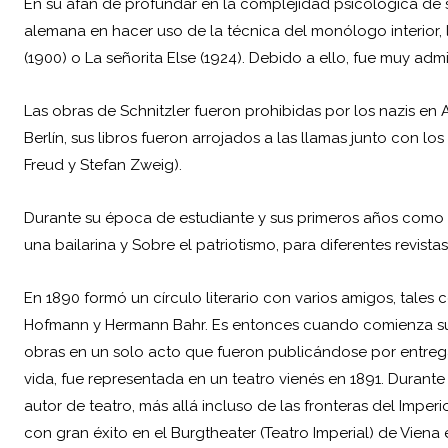
En su afán de profundar en la complejidad psicológica de 
alemana en hacer uso de la técnica del monólogo interior, 
(1900) o La señorita Else (1924). Debido a ello, fue muy ad
Las obras de Schnitzler fueron prohibidas por los nazis en A
Berlín, sus libros fueron arrojados a las llamas junto con los
Freud y Stefan Zweig).
Durante su época de estudiante y sus primeros años como 
una bailarina y Sobre el patriotismo, para diferentes revistas
En 1890 formó un círculo literario con varios amigos, tales
Hofmann y Hermann Bahr. Es entonces cuando comienza s
obras en un solo acto que fueron publicándose por entregas
vida, fue representada en un teatro vienés en 1891. Duran
autor de teatro, más allá incluso de las fronteras del Impe
con gran éxito en el Burgtheater (Teatro Imperial) de Vien