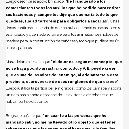
Luego describe el apoyo brindado,
“he franqueado a los
comerciantes todos los auxilios que he podido para retirar
sus
haciendas y, aunque les dije que quemaría todo lo que
quedase, fue ad terrorem para obligarlos a sacarlas”.
Estas
líneas confirman la teoría de que no hubo incendio de casas, pero si
es arrasado y quemado el forraje para los animales, los moldes de
madera para la construcción de cañones y todo que pudiera ser útil
a los españoles.
Más adelante destaca que
“el dolor es, según mi concepto, que
no se haya podido arrastrar con todo, y V. E. puede creer
que es una de las miras del enemigo, al adelantarse a esta
provincia, el proveerse de esos renglones de que carece”.
Luego justifica la partida de “emigrados”, como los llamaba y aporta
un dato hasta ahora desconocido. La existencia de rehenes que
habían partido días antes.
Belgrano señala que,
“en cuanto a las personas que he
mandado salir, no me ha llevado otro objeto que el tener
rehenes para que los enemigos ni hagan mal a la familias