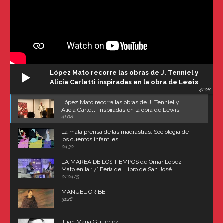
López Mato recorre las obras de J. Tenniel y
Alicia Carletti inspiradas en la obra de Lewis
41:08
Carroll
López Mato recorre las obras de J. Tenniel y
Alicia Carletti inspiradas en la obra de Lewis
Carroll
41:08
La mala prensa de las madrastras: Sociología de
los cuentos infantiles
04:30
LA MAREA DE LOS TIEMPOS de Omar López
Mato en la 17° Feria del Libro de San José
(Uruguay)
01:04:25
MANUEL ORIBE
31:28
Juan María Gutiérrez