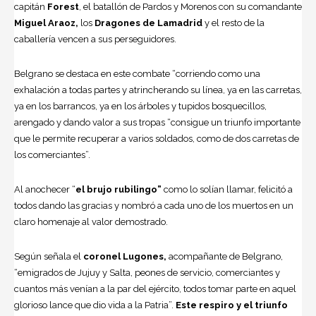
capitán
Forest
, el batallón de Pardos y Morenos con su comandante
Miguel Araoz,
los
Dragones de Lamadrid
y el resto de la
caballería vencen a sus perseguidores.
Belgrano se destaca en este combate “corriendo como una
exhalación a todas partes y atrincherando su línea, ya en las carretas,
ya en los barrancos, ya en los árboles y tupidos bosquecillos,
arengado y dando valor a sus tropas “consigue un triunfo importante
que le permite recuperar a varios soldados, como de dos carretas de
los comerciantes”.
Al anochecer “
el brujo rubilingo”
como lo solían llamar, felicitó a
todos dando las gracias y nombró a cada uno de los muertos en un
claro homenaje al valor demostrado.
Según señala el
coronel Lugones,
acompañante de Belgrano,
“emigrados de Jujuy y Salta, peones de servicio, comerciantes y
cuantos más venían a la par del ejército, todos tomar parte en aquel
glorioso lance que dio vida a la Patria”.
Este respiro y el triunfo