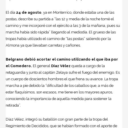
El día
24 de agosto
, ya en Monterrico, donde estaba una de las
postas, describe su partida a “las 12 y media de la noche tomé el
camino y me incorporé con el ejército a las 3 de la mañana, pues su
marcha había sido rápida” llegando al mediodía. El grueso de las
tropas había utilizado el camino de “las postas” saliendo por la
Almona ya que llevaban carretas y cañones.
Belgrano debió acortar el camino utilizando el que iba por
el Comedero.
El general
Díaz Vélez
queda a cargo de la
retaguardia y junto al capitán Zelaya sufre el fuego del enemigo. Es
un cuerpo de doscientos hombres el que frena su avance. La tropa
marcha a pie debido la “dificultad de los caballos que, a más de
estar flaquísimos, son escasos, me tiene en los mayores apuros,
conociendo la importancia de aquella medida para sostener la
retirada”.
Díaz Vélez, integró su batallón con gran parte de la tropa del
Regimiento de Decididos, que se habían formado con el aporte de