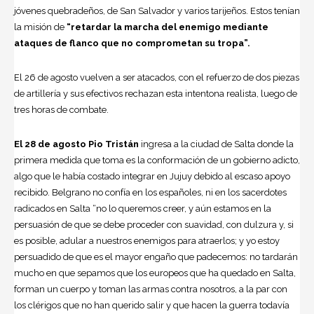
jóvenes quebradeños, de San Salvador y varios tarijeños. Estos tenían
la misión de
“retardar la marcha del enemigo mediante
ataques de flanco que no comprometan su tropa”.
El 26 de agosto vuelven a ser atacados, con el refuerzo de dos piezas
de artillería y sus efectivos rechazan esta intentona realista, luego de
tres horas de combate.
El 28 de agosto Pio Tristán
ingresa a la ciudad de Salta donde la
primera medida que toma es la conformación de un gobierno adicto,
algo que le había costado integrar en Jujuy debido al escaso apoyo
recibido. Belgrano no confía en los españoles, ni en los sacerdotes
radicados en Salta “no lo queremos creer, y aún estamos en la
persuasión de que se debe proceder con suavidad, con dulzura y, si
es posible, adular a nuestros enemigos para atraerlos; y yo estoy
persuadido de que es el mayor engaño que padecemos: no tardarán
mucho en que sepamos que los europeos que ha quedado en Salta,
forman un cuerpo y toman las armas contra nosotros, a la par con
los clérigos que no han querido salir y que hacen la guerra todavía