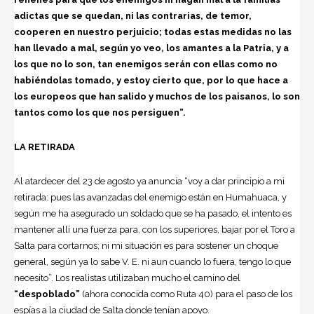
adictas que se quedan, ni las contrarias, de temor,
cooperen en nuestro perjuicio; todas estas medidas no las
han llevado a mal, según yo veo, los amantes a la Patria, y a
los que no lo son, tan enemigos serán con ellas como no
habiéndolas tomado, y estoy cierto que, por lo que hace a
los europeos que han salido y muchos de los paisanos, lo son
tantos como los que nos persiguen”.
LA RETIRADA
Al atardecer del 23 de agosto ya anuncia “voy a dar principio a mi
retirada: pues las avanzadas del enemigo están en Humahuaca, y
según me ha asegurado un soldado que se ha pasado, el intento es
mantener allí una fuerza para, con los superiores, bajar por el Toro a
Salta para cortarnos; ni mi situación es para sostener un choque
general, según ya lo sabe V. E. ni aun cuando lo fuera, tengo lo que
necesito”. Los realistas utilizaban mucho el camino del
“despoblado”
(ahora conocida como Ruta 40) para el paso de los
espías a la ciudad de Salta donde tenían apoyo.