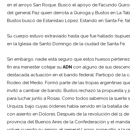
en el arroyo San Roque. Buscó el apoyo de Facundo Quiroga
del general Paz quien derrota a Quiroga y Bustos en La T
Bustos buscó de Estanislao López. Estando en Santa Fe, fa
Su cuerpo estuvo extraviado hasta que fue hallado (supue
en la Iglesia de Santo Domingo de la ciudad de Santa Fe.
Sin embargo, nadie está seguro que estos huesos pertenez
fin era menester cotejar su
ADN
con alguno de sus descendi
destacada actuación en el bando federal. Participó de la
Rodeo del Medio. Formó parte de las tropas argentinas que
invitó a cambiar de bando, Bustos rechazó la propuesta y j
para luchar junto a Rosas. Como todos sabemos la suerte 
Urquiza, bajo cuyas órdenes había servido en la batalla de 
con asiento en Dolores. Después de la revolución del 11 d
provincia del Buenos Aires de la Confederación y el manda
volver cuando su amigo, el general Lagos, pone sitio a la re