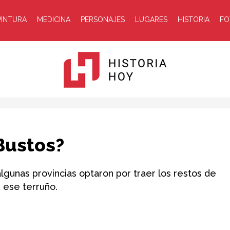
PINTURA
MEDICINA
PERSONAJES
LUGARES
HISTORIA
FO
Historia
Bustos?
gunas provincias optaron por traer los restos de
 ese terruño.
Hoy