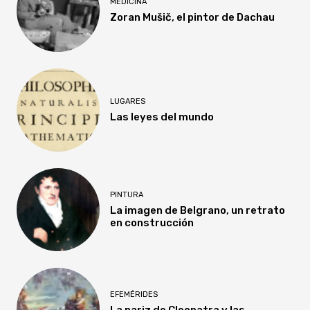
MEDICINA
Zoran Mušič, el pintor de Dachau
LUGARES
Las leyes del mundo
PINTURA
La imagen de Belgrano, un retrato
en construcción
EFEMÉRIDES
La nariz de Cleopatra y las