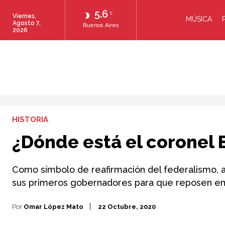
5.6
C
Viernes,
MÚSICA
Agosto 7,
Buenos Aires
2026
HISTORIA
¿Dónde está el coronel 
Como símbolo de reafirmación del federalismo, al
sus primeros gobernadores para que reposen en
Por
Omar López Mato
22 Octubre, 2020