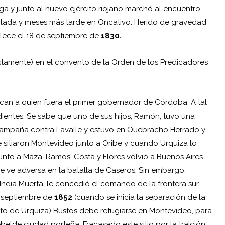
 y junto al nuevo ejército riojano marchó al encuentro
ablada y meses más tarde en Oncativo. Herido de gravedad
llece el 18 de septiembre de
1830
.
stamente) en el convento de la Orden de los Predicadores
can a quien fuera el primer gobernador de Córdoba. A tal
entes. Se sabe que uno de sus hijos, Ramón, tuvo una
 campaña contra Lavalle y estuvo en Quebracho Herrado y
 sitiaron Montevideo junto a Oribe y cuando Urquiza lo
unto a Maza, Ramos, Costa y Flores volvió a Buenos Aires
se ve adversa en la
batalla de Caseros
. Sin embargo,
India Muerta, le concedió el comando de la frontera sur,
e septiembre de
1852
(cuando se inicia la separación de la
to de Urquiza) Bustos debe refugiarse en Montevideo, para
belde ciudad porteña. Fracasado este sitio por la traición