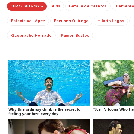
ADN
Batalla de Caseros
Cementer
TEMAS DE LA NOTA
Estanislao López
Facundo Quiroga
Hilario Lagos
Quebracho Herrado
Ramón Bustos