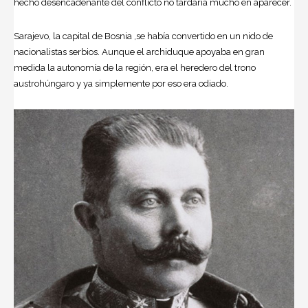
hecho desencadenante del conflicto no tardaría mucho en aparecer.
Sarajevo, la capital de Bosnia ,se había convertido en un nido de
nacionalistas serbios. Aunque el archiduque apoyaba en gran
medida la autonomía de la región, era el heredero del trono
austrohúngaro y ya simplemente por eso era odiado.