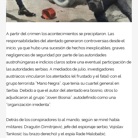
A partir del crimen los acontecimientos se precipitaron. Las
responsabilidades del atentado generaron controversias desde el
inicio, ya que hubo una sucesión de hechos inexplicables, graves
negligencias de seguridad por parte de las autoridades
austrohúngaras e indicios claros sobre una eventual participación de
las autoridades serbias. A mediados de julio, investigadores
austríacos vincularon los atentados (el frustado y el fatal) con el
grupo terrorista “Mano Negra”, que tenía su cuartel general en
Serbia. Debido a que el autor del atentado era bosnio, otros lo
adjudicaron al grupo “Joven Bosnia”, autodefinido como una
“organización irredenta”.
Detrás de los conspiradores (o al mando, según se mire) había
militares:
Dragutin Dimitrijević
, jefe del espionaje serbio; Vojislav
Tankosić (su brazo derecho) y el espía Rade Malobabić.