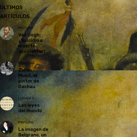
ULTIMOS
ARTÍCULOS
PINTURA
Van Gogh:
¿Suicidio o
muerte
accidental?
MEDICINA
Zoran
Mušič, el
pintor de
Dachau
LUGARES
Las leyes
del mundo
PINTURA
La imagen de
Belgrano, un