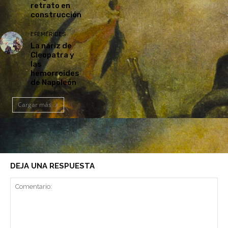
retrato en
construcción
EFEMÉRIDES
La nariz de
Cleopatra y
las
hemorroides
de Napoleón
Cargar más
DEJA UNA RESPUESTA