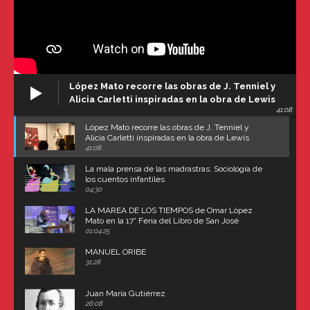
López Mato recorre las obras de J. Tenniel y
Alicia Carletti inspiradas en la obra de Lewis
41:08
Carroll
López Mato recorre las obras de J. Tenniel y
Alicia Carletti inspiradas en la obra de Lewis
Carroll
41:08
La mala prensa de las madrastras: Sociología de
los cuentos infantiles
04:30
LA MAREA DE LOS TIEMPOS de Omar López
Mato en la 17° Feria del Libro de San José
(Uruguay)
01:04:25
MANUEL ORIBE
31:28
Juan María Gutiérrez
26:08