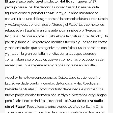
El que sí supo verlo fue el productor
Hal Roach
, que en 1927
produjo para ellos ‘The Second Hundred Years’. En esa película
figuraba como supervisor Leo McCarey, que años más tarde se
convertiría en uno de los grandes de la comedia clásica. Entre Roach
y McCarey descubrieron que el ‘Gordo y el Flaco’, tal y como se les
rebautizó en España, eran una auténtica mina de oro. ‘Héroes de
tachuela’, ‘De bote en bote’, ‘El abuelo de la criatura’, ‘Fra Diavolo’, ‘Un
par de gitanos’ o ‘Dos pares de mellizos’ fueron algunos de los cortos
y mediometrajes que protagonizaron con éxito. Sus torpezas, caídas
y gritos en la gran pantalla hipnotizaban a los espectadores y
contentaban a su productor, que veía como unas producciones de
escaso presupuesto generaban grandes ingresos en taquilla.
Aquel éxito no tuvo consecuencias fáciles. Las discusiones entre
Laurel, verdadero autor y cerebro de los gags, y Hal Roach, eran
bastante habituales. El productor trató de despedirle y formar una
nueva pareja cómica formada por Hardy y el veterano Harry Langon
pero finalmente se rindió a la evidencia:
el ‘Gordo’ no era nadie
sin el ‘Flaco’
. Pese a todo, a principios de los años 40 Stan y Ollie
comenzaron a vivir un declive del que no los salvó ni su traslado a