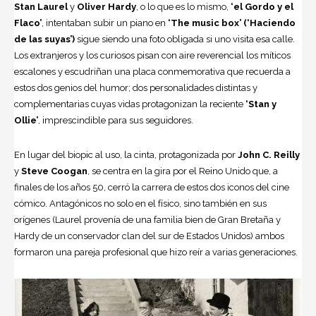
Stan Laurel
y
Oliver Hardy
, o lo que es lo mismo,
‘el Gordo y el
Flaco’
, intentaban subir un piano en
‘The music box’ (‘Haciendo
de las suyas’)
sigue siendo una foto obligada si uno visita esa calle.
Los extranjeros y los curiosos pisan con aire reverencial los míticos
escalones y escudriñan una placa conmemorativa que recuerda a
estos dos genios del humor; dos personalidades distintas y
complementarias cuyas vidas protagonizan la reciente
‘Stan y
Ollie’
, imprescindible para sus seguidores.
En lugar del biopic al uso, la cinta, protagonizada por
John C. Reilly
y
Steve Coogan
, se centra en la gira por el Reino Unido que, a
finales de los años 50, cerró la carrera de estos dos iconos del
cine
cómico. Antagónicos no solo en el físico, sino también en sus
orígenes (Laurel provenía de una familia bien de Gran Bretaña y
Hardy de un conservador clan del sur de
Estados Unidos
) ambos
formaron una pareja profesional que hizo reír a varias generaciones.