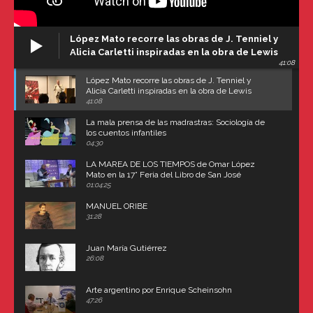
López Mato recorre las obras de J. Tenniel y
Alicia Carletti inspiradas en la obra de Lewis
41:08
Carroll
López Mato recorre las obras de J. Tenniel y
Alicia Carletti inspiradas en la obra de Lewis
Carroll
41:08
La mala prensa de las madrastras: Sociología de
los cuentos infantiles
04:30
LA MAREA DE LOS TIEMPOS de Omar López
Mato en la 17° Feria del Libro de San José
(Uruguay)
01:04:25
MANUEL ORIBE
31:28
Juan María Gutiérrez
26:08
Arte argentino por Enrique Scheinsohn
47:26