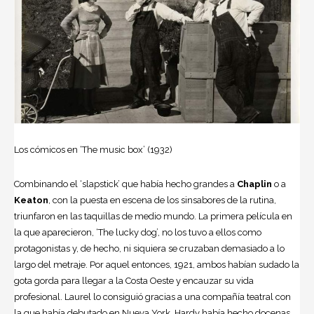
Los cómicos en ‘The music box’ (1932)
Combinando el ‘slapstick’ que había hecho grandes a
Chaplin
o a
Keaton
, con la puesta en escena de los sinsabores de la rutina,
triunfaron en las taquillas de medio mundo. La primera película en
la que aparecieron, ‘The lucky dog’, no los tuvo a ellos como
protagonistas y, de hecho, ni siquiera se cruzaban demasiado a lo
largo del metraje. Por aquel entonces, 1921, ambos habían sudado la
gota gorda para llegar a la Costa Oeste y encauzar su vida
profesional. Laurel lo consiguió gracias a una compañía teatral con
la que había debutado en Nueva York. Hardy había hecho docenas