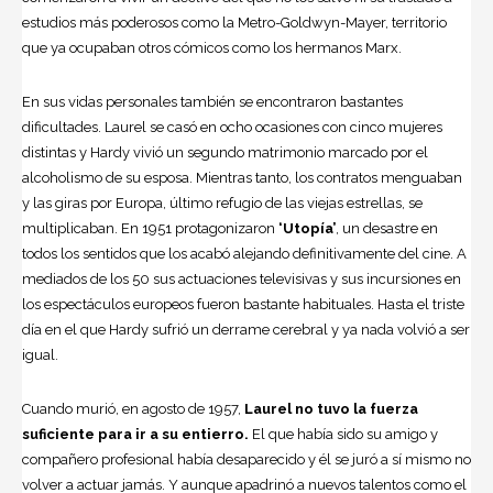
estudios más poderosos como la Metro-Goldwyn-Mayer, territorio
que ya ocupaban otros cómicos como los hermanos Marx.
En sus vidas personales también se encontraron bastantes
dificultades. Laurel se casó en ocho ocasiones con cinco mujeres
distintas y Hardy vivió un segundo matrimonio marcado por el
alcoholismo de su esposa. Mientras tanto, los contratos menguaban
y las giras por Europa, último refugio de las viejas estrellas, se
multiplicaban. En 1951 protagonizaron
‘Utopía’
, un desastre en
todos los sentidos que los acabó alejando definitivamente del cine. A
mediados de los 50 sus actuaciones televisivas y sus incursiones en
los espectáculos europeos fueron bastante habituales. Hasta el triste
día en el que Hardy sufrió un derrame cerebral y ya nada volvió a ser
igual.
Cuando murió, en agosto de 1957,
Laurel no tuvo la fuerza
suficiente para ir a su entierro.
El que había sido su amigo y
compañero profesional había desaparecido y él se juró a sí mismo no
volver a actuar jamás. Y aunque apadrinó a nuevos talentos como el